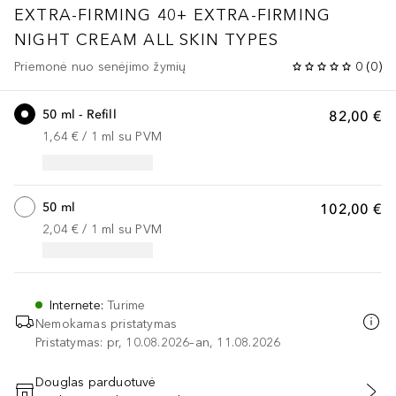
EXTRA-FIRMING 40+
EXTRA-FIRMING
NIGHT CREAM ALL SKIN TYPES
Priemonė nuo senėjimo žymių
0
(
0
)
50 ml - Refill
82,00 €
1,64 €
 / 
1
ml
su PVM
50 ml
102,00 €
2,04 €
 / 
1
ml
su PVM
Internete
:
Turime
Nemokamas pristatymas
Pristatymas: pr, 10.08.2026–an, 11.08.2026
Douglas parduotuvė