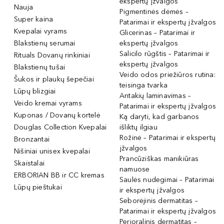
ekspertų įžvalgos
Nauja
Pigmentinės dėmės –
Super kaina
Patarimai ir ekspertų įžvalgos
Kvepalai vyrams
Glicerinas – Patarimai ir
Blakstienų serumai
ekspertų įžvalgos
Salicilo rūgštis – Patarimai ir
Rituals Dovanų rinkiniai
ekspertų įžvalgos
Blakstienų tušai
Veido odos priežiūros rutina:
Šukos ir plaukų šepečiai
teisinga tvarka
Lūpų blizgiai
Antakių laminavimas –
Veido kremai vyrams
Patarimai ir ekspertų įžvalgos
Kuponas / Dovanų kortelė
Ką daryti, kad garbanos
Douglas Collection Kvepalai
išliktų ilgiau
Rožinė – Patarimai ir ekspertų
Bronzantai
įžvalgos
Nišiniai unisex kvepalai
Prancūziškas manikiūras
Skaistalai
namuose
ERBORIAN BB ir CC kremas
Saulės nudegimai – Patarimai
Lūpų pieštukai
ir ekspertų įžvalgos
Seborėjinis dermatitas –
Patarimai ir ekspertų įžvalgos
Perioralinis dermatitas –