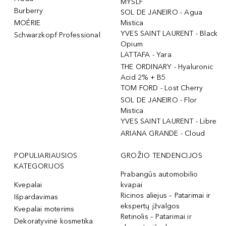
MYSLF
Burberry
SOL DE JANEIRO - Agua
MOÉRIE
Mistica
YVES SAINT LAURENT - Black
Schwarzkopf Professional
Opium
LATTAFA - Yara
THE ORDINARY - Hyaluronic
Acid 2% + B5
TOM FORD - Lost Cherry
SOL DE JANEIRO - Flor
Mistica
YVES SAINT LAURENT - Libre
ARIANA GRANDE - Cloud
POPULIARIAUSIOS
GROŽIO TENDENCIJOS
KATEGORIJOS
Prabangūs automobilio
Kvepalai
kvapai
Ricinos aliejus – Patarimai ir
Išpardavimas
ekspertų įžvalgos
Kvepalai moterims
Retinolis – Patarimai ir
Dekoratyvinė kosmetika