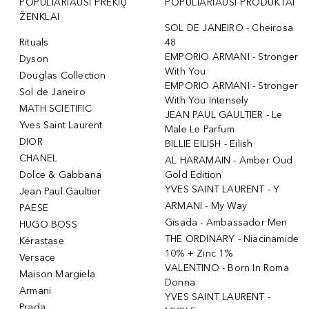
POPULIARIAUSI PREKIŲ
POPULIARIAUSI PRODUKTAI
ŽENKLAI
SOL DE JANEIRO - Cheirosa
Rituals
48
EMPORIO ARMANI - Stronger
Dyson
With You
Douglas Collection
EMPORIO ARMANI - Stronger
Sol de Janeiro
With You Intensely
MATH SCIETIFIC
JEAN PAUL GAULTIER - Le
Yves Saint Laurent
Male Le Parfum
DIOR
BILLIE EILISH - Eilish
CHANEL
AL HARAMAIN - Amber Oud
Dolce & Gabbana
Gold Edition
YVES SAINT LAURENT - Y
Jean Paul Gaultier
ARMANI - My Way
PAESE
Gisada - Ambassador Men
HUGO BOSS
THE ORDINARY - Niacinamide
Kérastase
10% + Zinc 1%
Versace
VALENTINO - Born In Roma
Maison Margiela
Donna
Armani
YVES SAINT LAURENT -
Prada