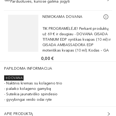
Parduotuvės, kuriose galima įsigyti
PRIDĖTI Į KREPŠELĮ
Praleisti slankiklį
NEMOKAMA DOVANA
TIK PROGRAMĖLĖJE! Perkant produktų
už 69 € ir daugiau - DOVANA GISADA
TITANIUM EDP vyriškas kvapas (10 ml) ir
GISADA AMBASSADORA EDP
moteriškas kvapas (10 ml). Kodas – GA
0,00 €
PAPILDOMA INFORMACIJA
DOVANA
Naktinis kremas su kolageno trio
palaiko kolageno gamybą
Suteikia jaunatviško spindesio
gyvybingai veido odai ryte
APIE PRODUKTĄ