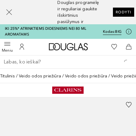
Douglas programėlę
[navigation.slideout.screenreader]
ir reguliariai gaukite
RODYTI
išskirtinius
pasiūlymus ir
nuolaidas
IKI 25%* ATRINKTIEMS DIDESNIEMS NEI 80 ML
Kodas:
BIG
AROMATAMS
Į Douglas pagrindinį pu
Į mano nor
Atidaryti meniu
Į mano paskyrą
Į kr
Meniu
Grįžk atgal
Vykdykite paiešką
Titulinis
Veido odos priežiūra
Veido odos priežiūra
Veido priež