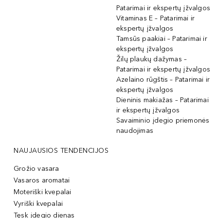
Patarimai ir ekspertų įžvalgos
Vitaminas E – Patarimai ir
ekspertų įžvalgos
Tamsūs paakiai – Patarimai ir
ekspertų įžvalgos
Žilų plaukų dažymas –
Patarimai ir ekspertų įžvalgos
Azelaino rūgštis – Patarimai ir
ekspertų įžvalgos
Dieninis makiažas – Patarimai
ir ekspertų įžvalgos
Savaiminio įdegio priemonės
naudojimas
NAUJAUSIOS TENDENCIJOS
Grožio vasara
Vasaros aromatai
Moteriški kvepalai
Vyriški kvepalai
Tęsk įdegio dienas