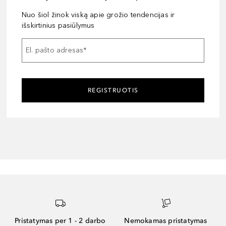
Nuo šiol žinok viską apie grožio tendencijas ir
išskirtinius pasiūlymus
El. pašto adresas
*
REGISTRUOTIS
Pristatymas per 1 - 2 darbo
Nemokamas pristatymas