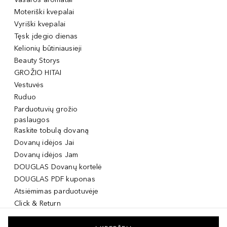
Moteriški kvepalai
Vyriški kvepalai
Tęsk įdegio dienas
Kelionių būtiniausieji
Beauty Storys
GROŽIO HITAI
Vestuvės
Ruduo
Parduotuvių grožio
paslaugos
Raskite tobulą dovaną
Dovanų idėjos Jai
Dovanų idėjos Jam
DOUGLAS Dovanų kortelė
DOUGLAS PDF kuponas
Atsiėmimas parduotuvėje
Click & Return
DOUGLAS Grožio Kortelė