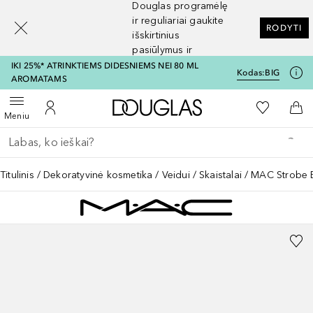
Douglas programėlę
[navigation.slideout.screenreader]
ir reguliariai gaukite
RODYTI
išskirtinius
pasiūlymus ir
nuolaidas
IKI 25%* ATRINKTIEMS DIDESNIEMS NEI 80 ML
Kodas:
BIG
AROMATAMS
Į Douglas pagrindinį pu
Į mano nor
Atidaryti meniu
Į mano paskyrą
Į kr
Meniu
Grįžk atgal
Vykdykite paiešką
Titulinis
Dekoratyvinė kosmetika
Veidui
Skaistalai
MAC Strobe B