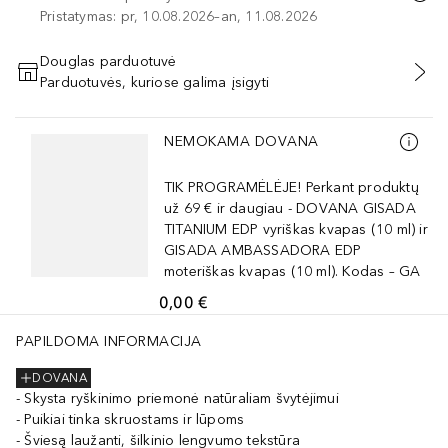
Pristatymas: pr, 10.08.2026–an, 11.08.2026
Douglas parduotuvė
Parduotuvės, kuriose galima įsigyti
PRIDĖTI Į KREPŠELĮ
Praleisti slankiklį
NEMOKAMA DOVANA
TIK PROGRAMĖLĖJE! Perkant produktų
už 69 € ir daugiau - DOVANA GISADA
TITANIUM EDP vyriškas kvapas (10 ml) ir
GISADA AMBASSADORA EDP
moteriškas kvapas (10 ml). Kodas – GA
0,00 €
PAPILDOMA INFORMACIJA
DOVANA
Skysta ryškinimo priemonė natūraliam švytėjimui
Puikiai tinka skruostams ir lūpoms
Šviesą laužanti, šilkinio lengvumo tekstūra