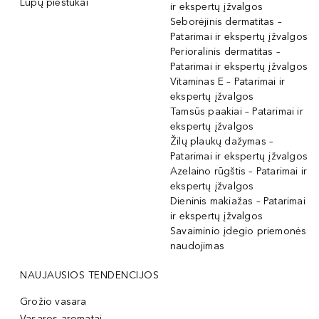
Lūpų pieštukai
ir ekspertų įžvalgos
Seborėjinis dermatitas –
Patarimai ir ekspertų įžvalgos
Perioralinis dermatitas –
Patarimai ir ekspertų įžvalgos
Vitaminas E – Patarimai ir
ekspertų įžvalgos
Tamsūs paakiai – Patarimai ir
ekspertų įžvalgos
Žilų plaukų dažymas –
Patarimai ir ekspertų įžvalgos
Azelaino rūgštis – Patarimai ir
ekspertų įžvalgos
Dieninis makiažas – Patarimai
ir ekspertų įžvalgos
Savaiminio įdegio priemonės
naudojimas
NAUJAUSIOS TENDENCIJOS
Grožio vasara
Vasaros aromatai