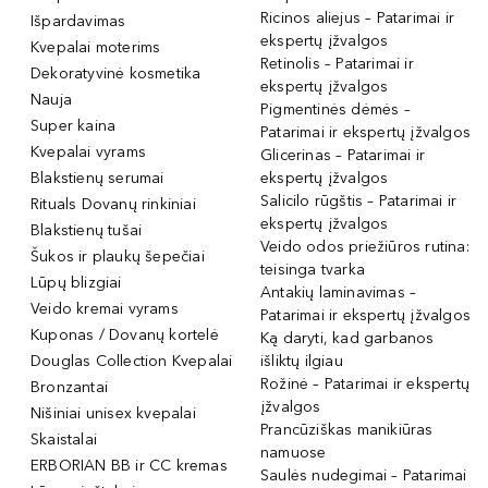
Ricinos aliejus – Patarimai ir
Išpardavimas
ekspertų įžvalgos
Kvepalai moterims
Retinolis – Patarimai ir
Dekoratyvinė kosmetika
ekspertų įžvalgos
Nauja
Pigmentinės dėmės –
Super kaina
Patarimai ir ekspertų įžvalgos
Kvepalai vyrams
Glicerinas – Patarimai ir
Blakstienų serumai
ekspertų įžvalgos
Salicilo rūgštis – Patarimai ir
Rituals Dovanų rinkiniai
ekspertų įžvalgos
Blakstienų tušai
Veido odos priežiūros rutina:
Šukos ir plaukų šepečiai
teisinga tvarka
Lūpų blizgiai
Antakių laminavimas –
Veido kremai vyrams
Patarimai ir ekspertų įžvalgos
Kuponas / Dovanų kortelė
Ką daryti, kad garbanos
Douglas Collection Kvepalai
išliktų ilgiau
Rožinė – Patarimai ir ekspertų
Bronzantai
įžvalgos
Nišiniai unisex kvepalai
Prancūziškas manikiūras
Skaistalai
namuose
ERBORIAN BB ir CC kremas
Saulės nudegimai – Patarimai