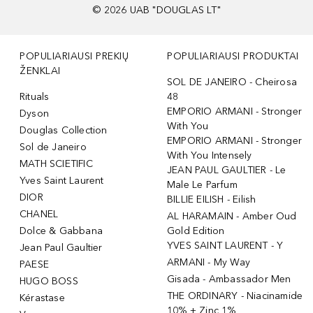
©
2026
UAB "DOUGLAS LT"
POPULIARIAUSI PREKIŲ
POPULIARIAUSI PRODUKTAI
ŽENKLAI
SOL DE JANEIRO - Cheirosa
Rituals
48
EMPORIO ARMANI - Stronger
Dyson
With You
Douglas Collection
EMPORIO ARMANI - Stronger
Sol de Janeiro
With You Intensely
MATH SCIETIFIC
JEAN PAUL GAULTIER - Le
Yves Saint Laurent
Male Le Parfum
DIOR
BILLIE EILISH - Eilish
CHANEL
AL HARAMAIN - Amber Oud
Dolce & Gabbana
Gold Edition
YVES SAINT LAURENT - Y
Jean Paul Gaultier
ARMANI - My Way
PAESE
Gisada - Ambassador Men
HUGO BOSS
THE ORDINARY - Niacinamide
Kérastase
10% + Zinc 1%