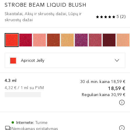
STROBE
BEAM LIQUID BLUSH
Skaistalai, Akių ir skruostų dažai, Lūpų ir
5
(
2
)
skruostų dažai
Apricot Jelly
4.3 ml
30 d. min. kaina
18,59 €
4,32 €
 / 
1
ml
su PVM
18,59 €
Reguliari kaina
30,99 €
Internete
:
Turime
Nemokamas pristatymas