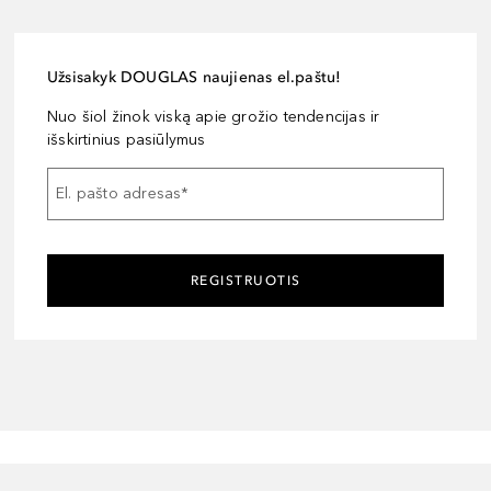
Užsisakyk DOUGLAS naujienas el.paštu!
Nuo šiol žinok viską apie grožio tendencijas ir
išskirtinius pasiūlymus
El. pašto adresas
*
REGISTRUOTIS