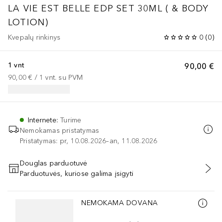
LA VIE EST BELLE
EDP SET 30ML ( & BODY
LOTION)
Kvepalų rinkinys
0
(
0
)
1 vnt
90,00 €
90,00 €
 / 
1
vnt.
su PVM
Internete
:
Turime
Nemokamas pristatymas
Pristatymas: pr, 10.08.2026–an, 11.08.2026
Douglas parduotuvė
Parduotuvės, kuriose galima įsigyti
PRIDĖTI Į KREPŠELĮ
Praleisti slankiklį
NEMOKAMA DOVANA