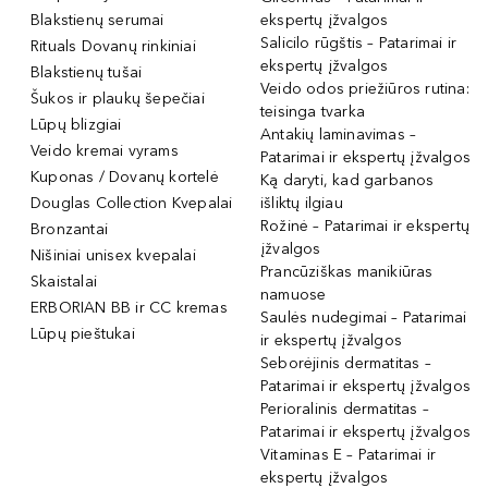
Blakstienų serumai
ekspertų įžvalgos
Salicilo rūgštis – Patarimai ir
Rituals Dovanų rinkiniai
ekspertų įžvalgos
Blakstienų tušai
Veido odos priežiūros rutina:
Šukos ir plaukų šepečiai
teisinga tvarka
Lūpų blizgiai
Antakių laminavimas –
Veido kremai vyrams
Patarimai ir ekspertų įžvalgos
Kuponas / Dovanų kortelė
Ką daryti, kad garbanos
Douglas Collection Kvepalai
išliktų ilgiau
Rožinė – Patarimai ir ekspertų
Bronzantai
įžvalgos
Nišiniai unisex kvepalai
Prancūziškas manikiūras
Skaistalai
namuose
ERBORIAN BB ir CC kremas
Saulės nudegimai – Patarimai
Lūpų pieštukai
ir ekspertų įžvalgos
Seborėjinis dermatitas –
Patarimai ir ekspertų įžvalgos
Perioralinis dermatitas –
Patarimai ir ekspertų įžvalgos
Vitaminas E – Patarimai ir
ekspertų įžvalgos