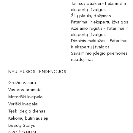
Tamsūs paakiai – Patarimai ir
ekspertų įžvalgos
Žilų plaukų dažymas –
Patarimai ir ekspertų įžvalgos
Azelaino rūgštis – Patarimai ir
ekspertų įžvalgos
Dieninis makiažas – Patarimai
ir ekspertų įžvalgos
Savaiminio įdegio priemonės
naudojimas
NAUJAUSIOS TENDENCIJOS
Grožio vasara
Vasaros aromatai
Moteriški kvepalai
Vyriški kvepalai
Tęsk įdegio dienas
Kelionių būtiniausieji
Beauty Storys
GROŽIO HITAI