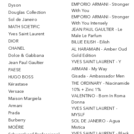
EMPORIO ARMANI - Stronger
Dyson
With You
Douglas Collection
EMPORIO ARMANI - Stronger
Sol de Janeiro
With You Intensely
MATH SCIETIFIC
JEAN PAUL GAULTIER - Le
Yves Saint Laurent
Male Le Parfum
DIOR
BILLIE EILISH - Eilish
CHANEL
AL HARAMAIN - Amber Oud
Dolce & Gabbana
Gold Edition
YVES SAINT LAURENT - Y
Jean Paul Gaultier
ARMANI - My Way
PAESE
Gisada - Ambassador Men
HUGO BOSS
THE ORDINARY - Niacinamide
Kérastase
10% + Zinc 1%
Versace
VALENTINO - Born In Roma
Maison Margiela
Donna
Armani
YVES SAINT LAURENT -
Prada
MYSLF
Burberry
SOL DE JANEIRO - Agua
MOÉRIE
Mistica
YVES SAINT LAURENT - Black