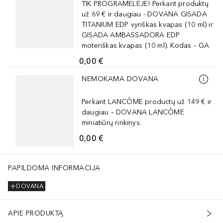
TIK PROGRAMĖLĖJE! Perkant produktų
už 69 € ir daugiau - DOVANA GISADA
TITANIUM EDP vyriškas kvapas (10 ml) ir
GISADA AMBASSADORA EDP
moteriškas kvapas (10 ml). Kodas – GA
0,00 €
Praleisti slankiklį
NEMOKAMA DOVANA
Perkant LANCÔME productų už 149 € ir
daugiau – DOVANA LANCÔME
miniatiūrų rinkinys.
0,00 €
PAPILDOMA INFORMACIJA
DOVANA
APIE PRODUKTĄ