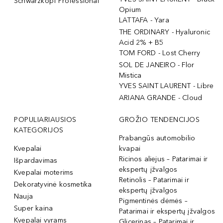
Schwarzkopf Professional
Opium
LATTAFA - Yara
THE ORDINARY - Hyaluronic
Acid 2% + B5
TOM FORD - Lost Cherry
SOL DE JANEIRO - Flor
Mistica
YVES SAINT LAURENT - Libre
ARIANA GRANDE - Cloud
POPULIARIAUSIOS
GROŽIO TENDENCIJOS
KATEGORIJOS
Prabangūs automobilio
Kvepalai
kvapai
Ricinos aliejus – Patarimai ir
Išpardavimas
ekspertų įžvalgos
Kvepalai moterims
Retinolis – Patarimai ir
Dekoratyvinė kosmetika
ekspertų įžvalgos
Nauja
Pigmentinės dėmės –
Super kaina
Patarimai ir ekspertų įžvalgos
Kvepalai vyrams
Glicerinas – Patarimai ir