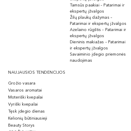
Tamsūs paakiai – Patarimai ir
ekspertų įžvalgos
Žilų plaukų dažymas –
Patarimai ir ekspertų įžvalgos
Azelaino rūgštis – Patarimai ir
ekspertų įžvalgos
Dieninis makiažas – Patarimai
ir ekspertų įžvalgos
Savaiminio įdegio priemonės
naudojimas
NAUJAUSIOS TENDENCIJOS
Grožio vasara
Vasaros aromatai
Moteriški kvepalai
Vyriški kvepalai
Tęsk įdegio dienas
Kelionių būtiniausieji
Beauty Storys