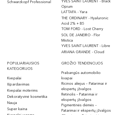
YVES SAINT LAURENT - Black
Schwarzkopf Professional
Opium
LATTAFA - Yara
THE ORDINARY - Hyaluronic
Acid 2% + B5
TOM FORD - Lost Cherry
SOL DE JANEIRO - Flor
Mistica
YVES SAINT LAURENT - Libre
ARIANA GRANDE - Cloud
POPULIARIAUSIOS
GROŽIO TENDENCIJOS
KATEGORIJOS
Prabangūs automobilio
Kvepalai
kvapai
Ricinos aliejus – Patarimai ir
Išpardavimas
ekspertų įžvalgos
Kvepalai moterims
Retinolis – Patarimai ir
Dekoratyvinė kosmetika
ekspertų įžvalgos
Nauja
Pigmentinės dėmės –
Super kaina
Patarimai ir ekspertų įžvalgos