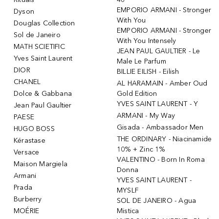
EMPORIO ARMANI - Stronger
Dyson
With You
Douglas Collection
EMPORIO ARMANI - Stronger
Sol de Janeiro
With You Intensely
MATH SCIETIFIC
JEAN PAUL GAULTIER - Le
Yves Saint Laurent
Male Le Parfum
DIOR
BILLIE EILISH - Eilish
CHANEL
AL HARAMAIN - Amber Oud
Dolce & Gabbana
Gold Edition
YVES SAINT LAURENT - Y
Jean Paul Gaultier
ARMANI - My Way
PAESE
Gisada - Ambassador Men
HUGO BOSS
THE ORDINARY - Niacinamide
Kérastase
10% + Zinc 1%
Versace
VALENTINO - Born In Roma
Maison Margiela
Donna
Armani
YVES SAINT LAURENT -
Prada
MYSLF
Burberry
SOL DE JANEIRO - Agua
MOÉRIE
Mistica