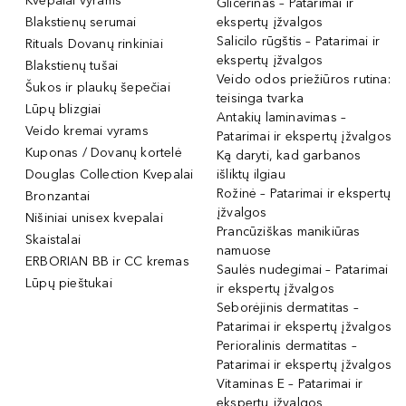
Kvepalai vyrams
Glicerinas – Patarimai ir
Blakstienų serumai
ekspertų įžvalgos
Salicilo rūgštis – Patarimai ir
Rituals Dovanų rinkiniai
ekspertų įžvalgos
Blakstienų tušai
Veido odos priežiūros rutina:
Šukos ir plaukų šepečiai
teisinga tvarka
Lūpų blizgiai
Antakių laminavimas –
Veido kremai vyrams
Patarimai ir ekspertų įžvalgos
Kuponas / Dovanų kortelė
Ką daryti, kad garbanos
Douglas Collection Kvepalai
išliktų ilgiau
Rožinė – Patarimai ir ekspertų
Bronzantai
įžvalgos
Nišiniai unisex kvepalai
Prancūziškas manikiūras
Skaistalai
namuose
ERBORIAN BB ir CC kremas
Saulės nudegimai – Patarimai
Lūpų pieštukai
ir ekspertų įžvalgos
Seborėjinis dermatitas –
Patarimai ir ekspertų įžvalgos
Perioralinis dermatitas –
Patarimai ir ekspertų įžvalgos
Vitaminas E – Patarimai ir
ekspertų įžvalgos