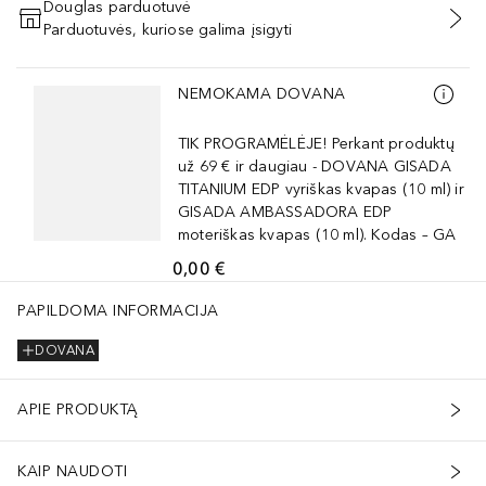
Douglas parduotuvė
Parduotuvės, kuriose galima įsigyti
PRIDĖTI Į KREPŠELĮ
Praleisti slankiklį
NEMOKAMA DOVANA
TIK PROGRAMĖLĖJE! Perkant produktų
už 69 € ir daugiau - DOVANA GISADA
TITANIUM EDP vyriškas kvapas (10 ml) ir
GISADA AMBASSADORA EDP
moteriškas kvapas (10 ml). Kodas – GA
0,00 €
na, minkština ir kovoja su odos senėjimo požymiais.- Lengvai ir tolygi
PAPILDOMA INFORMACIJA
DOVANA
 Išlygina, minkština ir kovoja su odos senėjimo požymiais.- Lengvai ir
APIE PRODUKTĄ
KAIP NAUDOTI