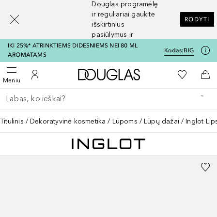
Douglas programėlę
[navigation.slideout.screenreader]
ir reguliariai gaukite
RODYTI
išskirtinius
pasiūlymus ir
nuolaidas
IKI 25%* ATRINKTIEMS DIDESNIEMS NEI 80 ML
Kodas:
BIG
AROMATAMS
Į Douglas pagrindinį pu
Į mano nor
Atidaryti meniu
Į mano paskyrą
Į kr
Meniu
Grįžk atgal
Vykdykite paiešką
Titulinis
Dekoratyvinė kosmetika
Lūpoms
Lūpų dažai
Inglot Lip