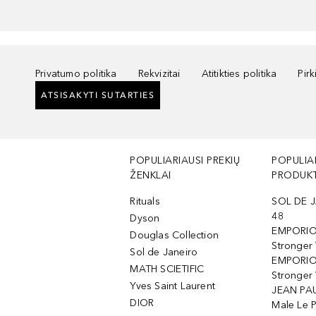
Privatumo politika
Rekvizitai
Atitikties politika
Pir
ATSISAKYTI SUTARTIES
POPULIARIAUSI PREKIŲ
POPULIA
ŽENKLAI
PRODUKT
Rituals
SOL DE J
48
Dyson
EMPORIO
Douglas Collection
Stronger
Sol de Janeiro
EMPORIO
MATH SCIETIFIC
Stronger 
Yves Saint Laurent
JEAN PAU
DIOR
Male Le 