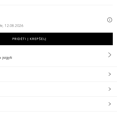
tr, 12.08.2026
PRIDĖTI Į KREPŠELĮ
 įsigyti