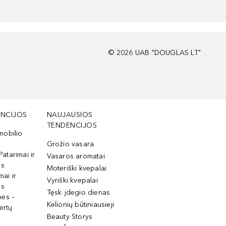
©
2026
UAB "DOUGLAS LT"
NCIJOS
NAUJAUSIOS
TENDENCIJOS
mobilio
Grožio vasara
Patarimai ir
Vasaros aromatai
os
Moteriški kvepalai
mai ir
Vyriški kvepalai
os
Tęsk įdegio dienas
mės –
Kelionių būtiniausieji
ertų
Beauty Storys