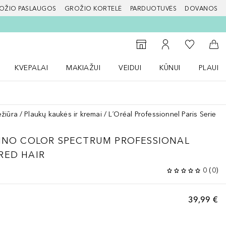
OŽIO PASLAUGOS
GROŽIO KORTELĖ
PARDUOTUVĖS
DOVANOS
slapį
Į mano nor
Į parduotuvių paiešką
Į mano paskyrą
Į kr
KVEPALAI
MAKIAŽUI
VEIDUI
KŪNUI
PLAUK
ŽENKLAI meniu
Atidaryti Kvepalai meniu
Atidaryti MAKIAŽUI meniu
Atidaryti VEIDUI meniu
Atidaryti KŪNUI men
Atidaryt
ežiūra
Plaukų kaukės ir kremai
L´Oréal Professionnel Paris Serie 
INO COLOR SPECTRUM PROFESSIONAL
RED HAIR
0
(
0
)
39,99 €