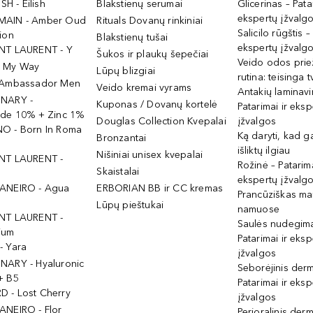
ISH - Eilish
Blakstienų serumai
Glicerinas – Pata
ekspertų įžvalg
MAIN - Amber Oud
Rituals Dovanų rinkiniai
Salicilo rūgštis –
ion
Blakstienų tušai
ekspertų įžvalg
NT LAURENT - Y
Šukos ir plaukų šepečiai
Veido odos prie
- My Way
Lūpų blizgiai
rutina: teisinga 
 Ambassador Men
Veido kremai vyrams
Antakių laminav
INARY -
Kuponas / Dovanų kortelė
Patarimai ir eksp
ide 10% + Zinc 1%
Douglas Collection Kvepalai
įžvalgos
O - Born In Roma
Ką daryti, kad 
Bronzantai
išliktų ilgiau
Nišiniai unisex kvepalai
NT LAURENT -
Rožinė – Patarima
Skaistalai
ekspertų įžvalg
ANEIRO - Agua
ERBORIAN BB ir CC kremas
Prancūziškas ma
Lūpų pieštukai
namuose
NT LAURENT -
Saulės nudegima
ium
Patarimai ir eksp
- Yara
įžvalgos
NARY - Hyaluronic
Seborėjinis derm
+ B5
Patarimai ir eksp
 - Lost Cherry
įžvalgos
ANEIRO - Flor
Perioralinis derm