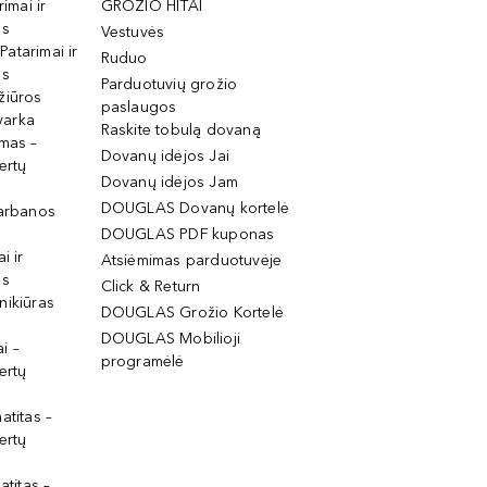
rimai ir
GROŽIO HITAI
os
Vestuvės
 Patarimai ir
Ruduo
os
Parduotuvių grožio
žiūros
paslaugos
tvarka
Raskite tobulą dovaną
imas –
Dovanų idėjos Jai
ertų
Dovanų idėjos Jam
DOUGLAS Dovanų kortelė
garbanos
DOUGLAS PDF kuponas
i ir
Atsiėmimas parduotuvėje
os
Click & Return
nikiūras
DOUGLAS Grožio Kortelė
DOUGLAS Mobilioji
i –
programėlė
ertų
atitas –
ertų
atitas –