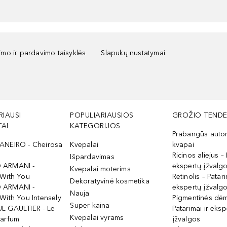
kimo ir pardavimo taisyklės
Slapukų nustatymai
RIAUSI
POPULIARIAUSIOS
GROŽIO TENDE
AI
KATEGORIJOS
Prabangūs auto
ANEIRO - Cheirosa
Kvepalai
kvapai
Ricinos aliejus – 
Išpardavimas
 ARMANI -
ekspertų įžvalg
Kvepalai moterims
 With You
Retinolis – Patari
Dekoratyvinė kosmetika
 ARMANI -
ekspertų įžvalg
Nauja
With You Intensely
Pigmentinės dė
Super kaina
L GAULTIER - Le
Patarimai ir eksp
Kvepalai vyrams
Parfum
įžvalgos