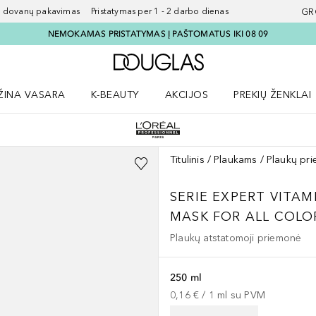
ovanų pakavimas Pristatymas per 1 - 2 darbo dienas
GR
NEMOKAMAS PRISTATYMAS Į PAŠTOMATUS IKI 08 09
Į Douglas pagrindinį pu
ŽINA VASARA
K-BEAUTY
AKCIJOS
PREKIŲ ŽENKLAI
meniu
aryti Amžina vasara meniu
Atidaryti AKCIJOS meniu
Atidaryti PREKIŲ 
Titulinis
Plaukams
Plaukų pri
SERIE EXPERT
VITAM
MASK FOR ALL COLO
Plaukų atstatomoji priemonė
250 ml
0,16 €
 / 
1
ml
su PVM