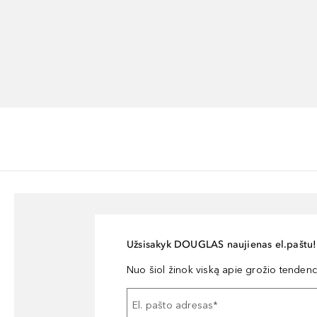
Užsisakyk DOUGLAS naujienas el.paštu!
Nuo šiol žinok viską apie grožio tendencij
El. pašto adresas
*