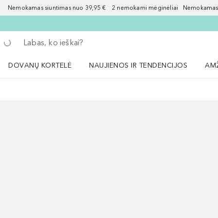
Nemokamas siuntimas nuo 39,95 € 2 nemokami mėginėliai Nemokamas d
Grįžk atgal
Vykdykite paiešką
DOVANŲ KORTELĖ
NAUJIENOS IR TENDENCIJOS
AM
Atidaryti NAUJIENOS IR TENDENCIJOS 
Atid