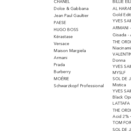
CHANEL
BILLIE EIL
Dolce & Gabbana
AL HARA
Gold Edit
Jean Paul Gaultier
YVES SAI
PAESE
ARMANI 
HUGO BOSS
Gisada -
Kérastase
THE ORD
Versace
Niacinam
Maison Margiela
VALENTIN
Armani
Donna
Prada
YVES SAI
Burberry
MYSLF
MOÉRIE
SOL DE J
Mistica
Schwarzkopf Professional
YVES SAI
Black Op
LATTAFA 
THE ORDI
Acid 2% 
TOM FORD
SOL DE J