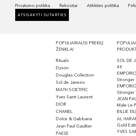
Privatumo politika
Rekvizitai
Atitikties politika
Pir
ATSISAKYTI SUTARTIES
POPULIARIAUSI PREKIŲ
POPULIA
ŽENKLAI
PRODUKT
Rituals
SOL DE J
48
Dyson
EMPORIO
Douglas Collection
Stronger
Sol de Janeiro
EMPORIO
MATH SCIETIFIC
Stronger 
Yves Saint Laurent
JEAN PAU
DIOR
Male Le 
CHANEL
BILLIE EIL
Dolce & Gabbana
AL HARA
Gold Edit
Jean Paul Gaultier
YVES SAI
PAESE