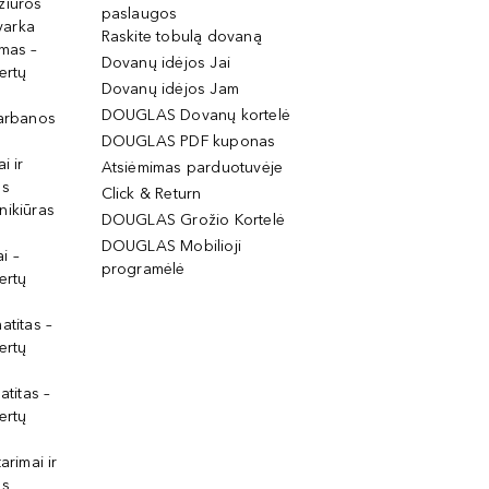
žiūros
paslaugos
tvarka
Raskite tobulą dovaną
imas –
Dovanų idėjos Jai
ertų
Dovanų idėjos Jam
DOUGLAS Dovanų kortelė
garbanos
DOUGLAS PDF kuponas
i ir
Atsiėmimas parduotuvėje
os
Click & Return
nikiūras
DOUGLAS Grožio Kortelė
DOUGLAS Mobilioji
i –
programėlė
ertų
atitas –
ertų
atitas –
ertų
arimai ir
os