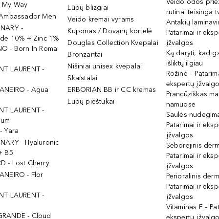
Veido odos prie
- My Way
Lūpų blizgiai
rutina: teisinga 
 Ambassador Men
Veido kremai vyrams
Antakių laminav
INARY -
Kuponas / Dovanų kortelė
Patarimai ir eksp
ide 10% + Zinc 1%
Douglas Collection Kvepalai
įžvalgos
O - Born In Roma
Ką daryti, kad 
Bronzantai
išliktų ilgiau
Nišiniai unisex kvepalai
NT LAURENT -
Rožinė – Patarima
Skaistalai
ekspertų įžvalg
ANEIRO - Agua
ERBORIAN BB ir CC kremas
Prancūziškas ma
Lūpų pieštukai
namuose
NT LAURENT -
Saulės nudegima
ium
Patarimai ir eksp
- Yara
įžvalgos
NARY - Hyaluronic
Seborėjinis derm
+ B5
Patarimai ir eksp
 - Lost Cherry
įžvalgos
ANEIRO - Flor
Perioralinis derm
Patarimai ir eksp
NT LAURENT -
įžvalgos
Vitaminas E – Pat
GRANDE - Cloud
ekspertų įžvalg