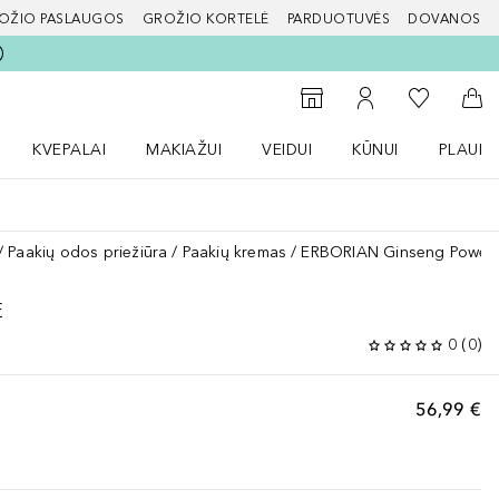
OŽIO PASLAUGOS
GROŽIO KORTELĖ
PARDUOTUVĖS
DOVANOS
slapį
Į mano nor
Į parduotuvių paiešką
Į mano paskyrą
Į kr
KVEPALAI
MAKIAŽUI
VEIDUI
KŪNUI
PLAUK
ŽENKLAI meniu
Atidaryti Kvepalai meniu
Atidaryti MAKIAŽUI meniu
Atidaryti VEIDUI meniu
Atidaryti KŪNUI men
Atidaryt
Paakių odos priežiūra
Paakių kremas
ERBORIAN Ginseng Power
E
0
(
0
)
56,99 €