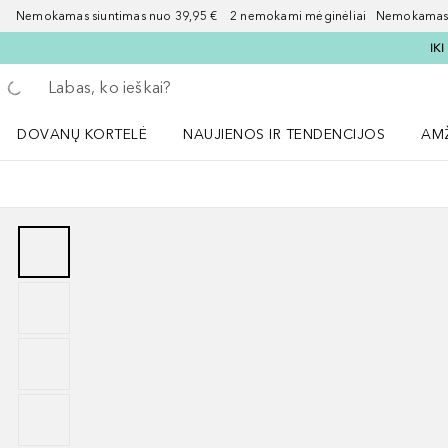
Nemokamas siuntimas nuo 39,95 € 2 nemokami mėginėliai Nemokamas d
IK
Grįžk atgal
Vykdykite paiešką
DOVANŲ KORTELĖ
NAUJIENOS IR TENDENCIJOS
AM
Atidaryti NAUJIENOS IR TENDENCIJOS 
Atid