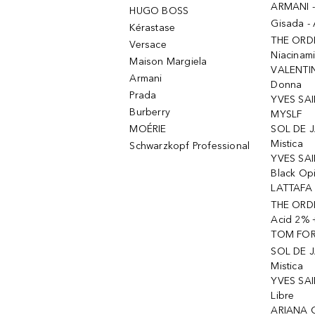
ARMANI 
HUGO BOSS
Gisada -
Kérastase
THE ORD
Versace
Niacinam
Maison Margiela
VALENTIN
Armani
Donna
Prada
YVES SAI
Burberry
MYSLF
MOÉRIE
SOL DE J
Mistica
Schwarzkopf Professional
YVES SAI
Black Op
LATTAFA 
THE ORDI
Acid 2% 
TOM FORD
SOL DE J
Mistica
YVES SAI
Libre
ARIANA 