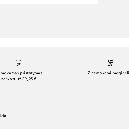
mokamas pristatymas
2 nemokami mėginėli
perkant už 39,95 €
ūdai