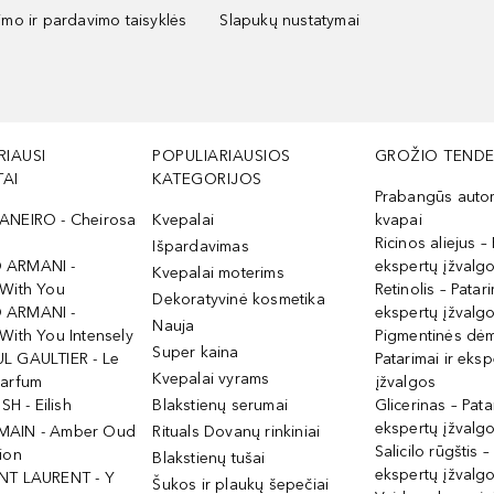
kimo ir pardavimo taisyklės
Slapukų nustatymai
RIAUSI
POPULIARIAUSIOS
GROŽIO TENDE
AI
KATEGORIJOS
Prabangūs auto
ANEIRO - Cheirosa
Kvepalai
kvapai
Ricinos aliejus – 
Išpardavimas
 ARMANI -
ekspertų įžvalg
Kvepalai moterims
 With You
Retinolis – Patari
Dekoratyvinė kosmetika
 ARMANI -
ekspertų įžvalg
Nauja
With You Intensely
Pigmentinės dė
Super kaina
L GAULTIER - Le
Patarimai ir eksp
Kvepalai vyrams
Parfum
įžvalgos
ISH - Eilish
Blakstienų serumai
Glicerinas – Pata
ekspertų įžvalg
MAIN - Amber Oud
Rituals Dovanų rinkiniai
Salicilo rūgštis –
ion
Blakstienų tušai
ekspertų įžvalg
NT LAURENT - Y
Šukos ir plaukų šepečiai