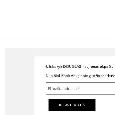
Užsisakyk DOUGLAS naujienas el.paštu!
Nuo šiol žinok viską apie grožio tendencij
El. pašto adresas
*
REGISTRUOTIS