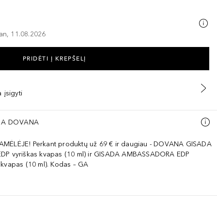
–an, 11.08.2026
PRIDĖTI Į KREPŠELĮ
 įsigyti
A DOVANA
AMĖLĖJE! Perkant produktų už 69 € ir daugiau - DOVANA GISADA
EDP vyriškas kvapas (10 ml) ir GISADA AMBASSADORA EDP
 kvapas (10 ml). Kodas – GA