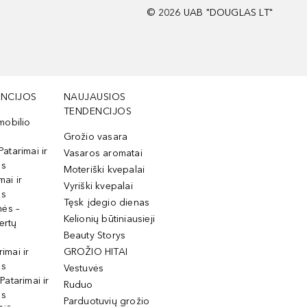
©
2026
UAB "DOUGLAS LT"
NCIJOS
NAUJAUSIOS
TENDENCIJOS
mobilio
Grožio vasara
Patarimai ir
Vasaros aromatai
os
Moteriški kvepalai
mai ir
Vyriški kvepalai
os
Tęsk įdegio dienas
mės –
Kelionių būtiniausieji
ertų
Beauty Storys
rimai ir
GROŽIO HITAI
os
Vestuvės
 Patarimai ir
Ruduo
os
Parduotuvių grožio