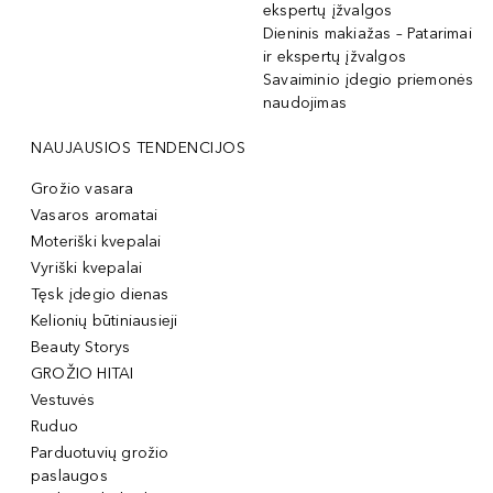
ekspertų įžvalgos
Dieninis makiažas – Patarimai
ir ekspertų įžvalgos
Savaiminio įdegio priemonės
naudojimas
NAUJAUSIOS TENDENCIJOS
Grožio vasara
Vasaros aromatai
Moteriški kvepalai
Vyriški kvepalai
Tęsk įdegio dienas
Kelionių būtiniausieji
Beauty Storys
GROŽIO HITAI
Vestuvės
Ruduo
Parduotuvių grožio
paslaugos