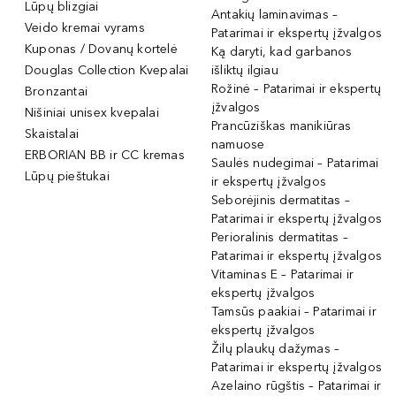
Lūpų blizgiai
Antakių laminavimas –
Veido kremai vyrams
Patarimai ir ekspertų įžvalgos
Kuponas / Dovanų kortelė
Ką daryti, kad garbanos
Douglas Collection Kvepalai
išliktų ilgiau
Rožinė – Patarimai ir ekspertų
Bronzantai
įžvalgos
Nišiniai unisex kvepalai
Prancūziškas manikiūras
Skaistalai
namuose
ERBORIAN BB ir CC kremas
Saulės nudegimai – Patarimai
Lūpų pieštukai
ir ekspertų įžvalgos
Seborėjinis dermatitas –
Patarimai ir ekspertų įžvalgos
Perioralinis dermatitas –
Patarimai ir ekspertų įžvalgos
Vitaminas E – Patarimai ir
ekspertų įžvalgos
Tamsūs paakiai – Patarimai ir
ekspertų įžvalgos
Žilų plaukų dažymas –
Patarimai ir ekspertų įžvalgos
Azelaino rūgštis – Patarimai ir