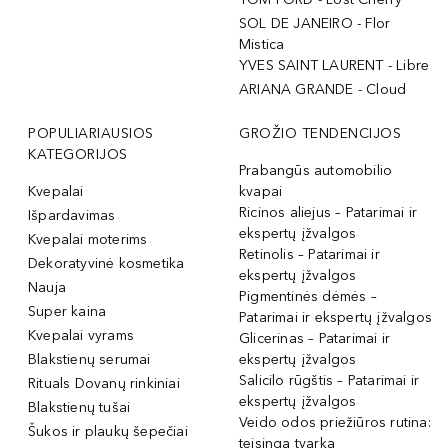
SOL DE JANEIRO - Flor
Mistica
YVES SAINT LAURENT - Libre
ARIANA GRANDE - Cloud
POPULIARIAUSIOS
GROŽIO TENDENCIJOS
KATEGORIJOS
Prabangūs automobilio
Kvepalai
kvapai
Ricinos aliejus – Patarimai ir
Išpardavimas
ekspertų įžvalgos
Kvepalai moterims
Retinolis – Patarimai ir
Dekoratyvinė kosmetika
ekspertų įžvalgos
Nauja
Pigmentinės dėmės –
Super kaina
Patarimai ir ekspertų įžvalgos
Kvepalai vyrams
Glicerinas – Patarimai ir
Blakstienų serumai
ekspertų įžvalgos
Salicilo rūgštis – Patarimai ir
Rituals Dovanų rinkiniai
ekspertų įžvalgos
Blakstienų tušai
Veido odos priežiūros rutina:
Šukos ir plaukų šepečiai
teisinga tvarka