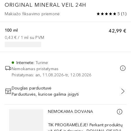
ORIGINAL
MINERAL VEIL 24H
Makiažo fiksavimo priemonė
5
(
1
)
100 ml
42,99 €
0,43 €
 / 
1
ml
su PVM
Internete
:
Turime
Nemokamas pristatymas
Pristatymas: an, 11.08.2026–tr, 12.08.2026
Douglas parduotuvė
Parduotuvės, kuriose galima įsigyti
PRIDĖTI Į KREPŠELĮ
Praleisti slankiklį
NEMOKAMA DOVANA
TIK PROGRAMĖLĖJE! Perkant produktų