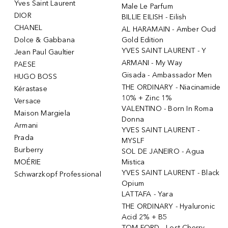
Yves Saint Laurent
Male Le Parfum
DIOR
BILLIE EILISH - Eilish
CHANEL
AL HARAMAIN - Amber Oud
Dolce & Gabbana
Gold Edition
YVES SAINT LAURENT - Y
Jean Paul Gaultier
ARMANI - My Way
PAESE
Gisada - Ambassador Men
HUGO BOSS
THE ORDINARY - Niacinamide
Kérastase
10% + Zinc 1%
Versace
VALENTINO - Born In Roma
Maison Margiela
Donna
Armani
YVES SAINT LAURENT -
Prada
MYSLF
Burberry
SOL DE JANEIRO - Agua
MOÉRIE
Mistica
YVES SAINT LAURENT - Black
Schwarzkopf Professional
Opium
LATTAFA - Yara
THE ORDINARY - Hyaluronic
Acid 2% + B5
TOM FORD - Lost Cherry