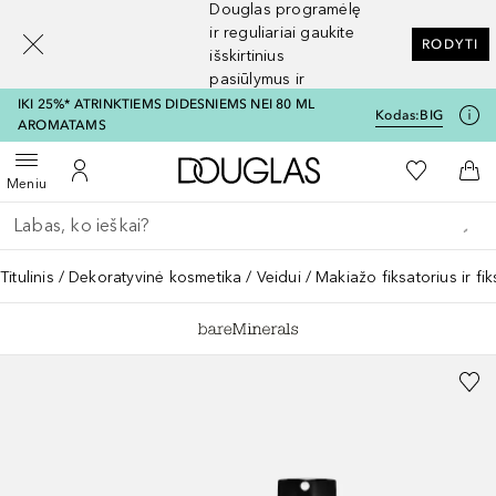
Douglas programėlę
[navigation.slideout.screenreader]
ir reguliariai gaukite
RODYTI
išskirtinius
pasiūlymus ir
nuolaidas
IKI 25%* ATRINKTIEMS DIDESNIEMS NEI 80 ML
Kodas:
BIG
AROMATAMS
Į Douglas pagrindinį pu
Į mano nor
Atidaryti meniu
Į mano paskyrą
Į kr
Meniu
Grįžk atgal
Vykdykite paiešką
Titulinis
Dekoratyvinė kosmetika
Veidui
Makiažo fiksatorius ir fi