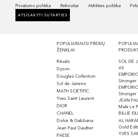
Privatumo politika
Rekvizitai
Atitikties politika
Pir
ATSISAKYTI SUTARTIES
POPULIARIAUSI PREKIŲ
POPULIA
ŽENKLAI
PRODUKT
Rituals
SOL DE J
48
Dyson
EMPORIO
Douglas Collection
Stronger
Sol de Janeiro
EMPORIO
MATH SCIETIFIC
Stronger 
Yves Saint Laurent
JEAN PAU
DIOR
Male Le 
CHANEL
BILLIE EIL
Dolce & Gabbana
AL HARA
Gold Edit
Jean Paul Gaultier
YVES SAI
PAESE