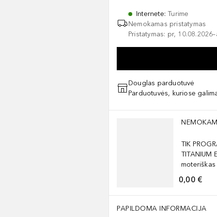
Internete
:
Turime
Nemokamas pristatymas
Pristatymas: pr, 10.08.2026
Douglas parduotuvė
Parduotuvės, kuriose galima
Praleisti slankiklį
NEMOKAM
TIK PROGR
TITANIUM 
moteriškas
0,00 €
PAPILDOMA INFORMACIJA