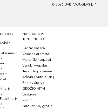
©
2026
UAB "DOUGLAS LT"
NCIJOS
NAUJAUSIOS
TENDENCIJOS
mobilio
Grožio vasara
Patarimai ir
Vasaros aromatai
os
Moteriški kvepalai
mai ir
Vyriški kvepalai
os
Tęsk įdegio dienas
mės –
Kelionių būtiniausieji
ertų
Beauty Storys
rimai ir
GROŽIO HITAI
os
Vestuvės
 Patarimai ir
Ruduo
os
Parduotuvių grožio