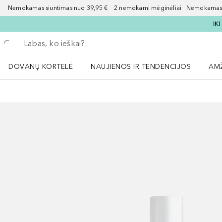
Nemokamas siuntimas nuo 39,95 € 2 nemokami mėginėliai Nemokamas d
IK
Grįžk atgal
Vykdykite paiešką
DOVANŲ KORTELĖ
NAUJIENOS IR TENDENCIJOS
AM
Atidaryti NAUJIENOS IR TENDENCIJOS 
Atid