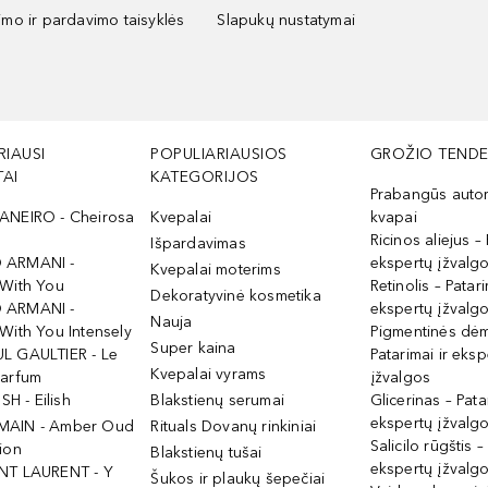
kimo ir pardavimo taisyklės
Slapukų nustatymai
RIAUSI
POPULIARIAUSIOS
GROŽIO TENDE
AI
KATEGORIJOS
Prabangūs auto
ANEIRO - Cheirosa
Kvepalai
kvapai
Ricinos aliejus – 
Išpardavimas
 ARMANI -
ekspertų įžvalg
Kvepalai moterims
 With You
Retinolis – Patari
Dekoratyvinė kosmetika
 ARMANI -
ekspertų įžvalg
Nauja
With You Intensely
Pigmentinės dė
Super kaina
L GAULTIER - Le
Patarimai ir eksp
Kvepalai vyrams
Parfum
įžvalgos
ISH - Eilish
Blakstienų serumai
Glicerinas – Pata
ekspertų įžvalg
MAIN - Amber Oud
Rituals Dovanų rinkiniai
Salicilo rūgštis –
ion
Blakstienų tušai
ekspertų įžvalg
NT LAURENT - Y
Šukos ir plaukų šepečiai