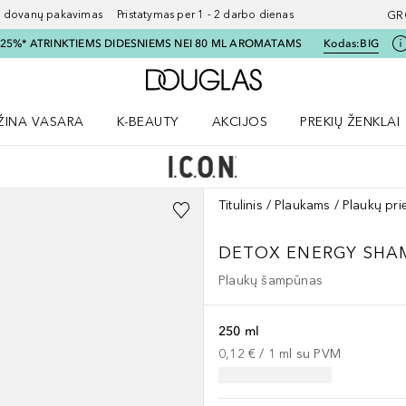
ovanų pakavimas Pristatymas per 1 - 2 darbo dienas
GR
I 25%* ATRINKTIEMS DIDESNIEMS NEI 80 ML AROMATAMS
Kodas:
BIG
Į Douglas pagrindinį pu
ŽINA VASARA
K-BEAUTY
AKCIJOS
PREKIŲ ŽENKLAI
meniu
aryti Amžina vasara meniu
Atidaryti AKCIJOS meniu
Atidaryti PREKIŲ 
Titulinis
Plaukams
Plaukų pri
DETOX ENERGY SH
Plaukų šampūnas
250 ml
0,12 €
 / 
1
ml
su PVM