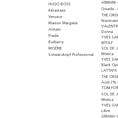
ARMANI 
HUGO BOSS
Gisada -
Kérastase
THE ORD
Versace
Niacinam
Maison Margiela
VALENTIN
Armani
Donna
Prada
YVES SAI
Burberry
MYSLF
MOÉRIE
SOL DE J
Mistica
Schwarzkopf Professional
YVES SAI
Black Op
LATTAFA 
THE ORDI
Acid 2% 
TOM FORD
SOL DE J
Mistica
YVES SAI
Libre
ARIANA 