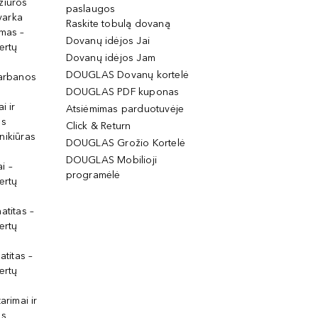
žiūros
paslaugos
tvarka
Raskite tobulą dovaną
imas –
Dovanų idėjos Jai
ertų
Dovanų idėjos Jam
DOUGLAS Dovanų kortelė
garbanos
DOUGLAS PDF kuponas
i ir
Atsiėmimas parduotuvėje
os
Click & Return
nikiūras
DOUGLAS Grožio Kortelė
DOUGLAS Mobilioji
i –
programėlė
ertų
atitas –
ertų
atitas –
ertų
arimai ir
os