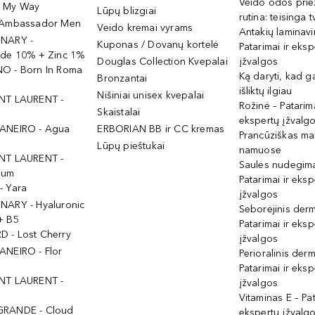
Veido odos prie
- My Way
Lūpų blizgiai
rutina: teisinga 
 Ambassador Men
Veido kremai vyrams
Antakių laminav
INARY -
Kuponas / Dovanų kortelė
Patarimai ir eksp
ide 10% + Zinc 1%
Douglas Collection Kvepalai
įžvalgos
O - Born In Roma
Ką daryti, kad 
Bronzantai
išliktų ilgiau
Nišiniai unisex kvepalai
NT LAURENT -
Rožinė – Patarima
Skaistalai
ekspertų įžvalg
ANEIRO - Agua
ERBORIAN BB ir CC kremas
Prancūziškas ma
Lūpų pieštukai
namuose
NT LAURENT -
Saulės nudegima
ium
Patarimai ir eksp
- Yara
įžvalgos
NARY - Hyaluronic
Seborėjinis derm
+ B5
Patarimai ir eksp
 - Lost Cherry
įžvalgos
ANEIRO - Flor
Perioralinis derm
Patarimai ir eksp
NT LAURENT -
įžvalgos
Vitaminas E – Pat
GRANDE - Cloud
ekspertų įžvalg