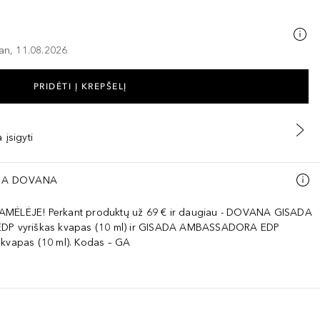
–an, 11.08.2026
PRIDĖTI Į KREPŠELĮ
 įsigyti
A DOVANA
AMĖLĖJE! Perkant produktų už 69 € ir daugiau - DOVANA GISADA
EDP vyriškas kvapas (10 ml) ir GISADA AMBASSADORA EDP
 kvapas (10 ml). Kodas – GA