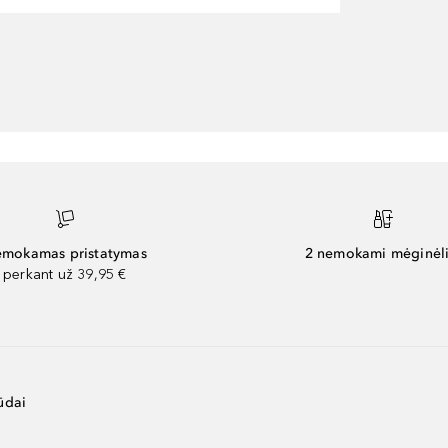
mokamas pristatymas
2 nemokami mėginėli
perkant už 39,95 €
ūdai