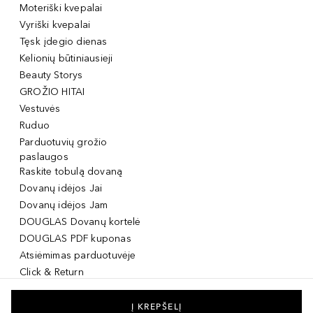
Moteriški kvepalai
Vyriški kvepalai
Tęsk įdegio dienas
Kelionių būtiniausieji
Beauty Storys
GROŽIO HITAI
Vestuvės
Ruduo
Parduotuvių grožio
paslaugos
Raskite tobulą dovaną
Dovanų idėjos Jai
Dovanų idėjos Jam
DOUGLAS Dovanų kortelė
DOUGLAS PDF kuponas
Atsiėmimas parduotuvėje
Click & Return
DOUGLAS Grožio Kortelė
DOUGLAS Mobilioji
Į KREPŠELĮ