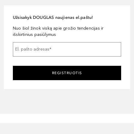
Užsisakyk DOUGLAS naujienas el.paštu!
Nuo šiol žinok viską apie grožio tendencijas ir
išskirtinius pasiūlymus
El. pašto adresas
*
REGISTRUOTIS