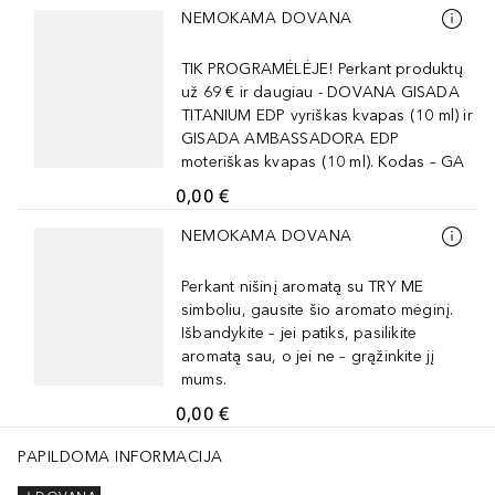
NEMOKAMA DOVANA
TIK PROGRAMĖLĖJE! Perkant produktų
už 69 € ir daugiau - DOVANA GISADA
TITANIUM EDP vyriškas kvapas (10 ml) ir
GISADA AMBASSADORA EDP
moteriškas kvapas (10 ml). Kodas – GA
0,00 €
Praleisti slankiklį
NEMOKAMA DOVANA
Perkant nišinį aromatą su TRY ME
simboliu, gausite šio aromato mėginį.
Išbandykite – jei patiks, pasilikite
aromatą sau, o jei ne – grąžinkite jį
mums.
0,00 €
PAPILDOMA INFORMACIJA