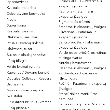
Ricinos aliejus – Patarimai ir
Išpardavimas
ekspertų įžvalgos
Kvepalai moterims
Retinolis – Patarimai ir
Dekoratyvinė kosmetika
ekspertų įžvalgos
Nauja
Pigmentinės dėmės –
Super kaina
Patarimai ir ekspertų įžvalgos
Kvepalai vyrams
Glicerinas – Patarimai ir
Blakstienų serumai
ekspertų įžvalgos
Salicilo rūgštis – Patarimai ir
Rituals Dovanų rinkiniai
ekspertų įžvalgos
Blakstienų tušai
Veido odos priežiūros rutina:
Šukos ir plaukų šepečiai
teisinga tvarka
Lūpų blizgiai
Antakių laminavimas –
Veido kremai vyrams
Patarimai ir ekspertų įžvalgos
Kuponas / Dovanų kortelė
Ką daryti, kad garbanos
Douglas Collection Kvepalai
išliktų ilgiau
Rožinė – Patarimai ir ekspertų
Bronzantai
įžvalgos
Nišiniai unisex kvepalai
Prancūziškas manikiūras
Skaistalai
namuose
ERBORIAN BB ir CC kremas
Saulės nudegimai – Patarimai
Lūpų pieštukai
ir ekspertų įžvalgos