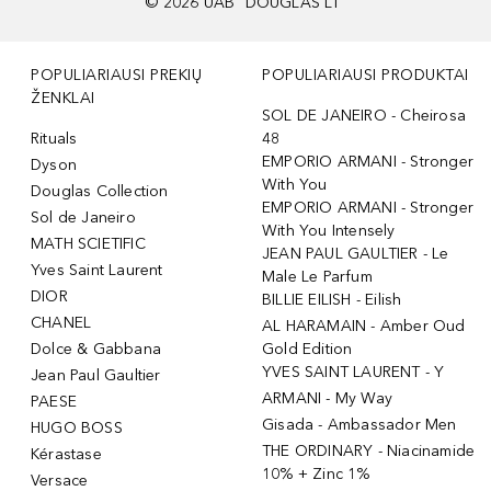
©
2026
UAB "DOUGLAS LT"
POPULIARIAUSI PREKIŲ
POPULIARIAUSI PRODUKTAI
ŽENKLAI
SOL DE JANEIRO - Cheirosa
Rituals
48
EMPORIO ARMANI - Stronger
Dyson
With You
Douglas Collection
EMPORIO ARMANI - Stronger
Sol de Janeiro
With You Intensely
MATH SCIETIFIC
JEAN PAUL GAULTIER - Le
Yves Saint Laurent
Male Le Parfum
DIOR
BILLIE EILISH - Eilish
CHANEL
AL HARAMAIN - Amber Oud
Dolce & Gabbana
Gold Edition
YVES SAINT LAURENT - Y
Jean Paul Gaultier
ARMANI - My Way
PAESE
Gisada - Ambassador Men
HUGO BOSS
THE ORDINARY - Niacinamide
Kérastase
10% + Zinc 1%
Versace