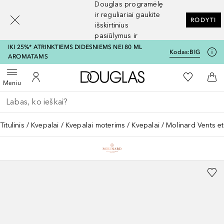
Douglas programėlę
[navigation.slideout.screenreader]
ir reguliariai gaukite
RODYTI
išskirtinius
pasiūlymus ir
nuolaidas
IKI 25%* ATRINKTIEMS DIDESNIEMS NEI 80 ML
Kodas:
BIG
AROMATAMS
Į Douglas pagrindinį pu
Į mano nor
Atidaryti meniu
Į mano paskyrą
Į kr
Meniu
Grįžk atgal
Vykdykite paiešką
Titulinis
Kvepalai
Kvepalai moterims
Kvepalai
Molinard Vents e