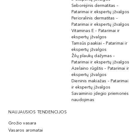
Seborėjinis dermatitas –
Patarimai ir ekspertų įžvalgos
Perioralinis dermatitas –
Patarimai ir ekspertų įžvalgos
Vitaminas E – Patarimai ir
ekspertų įžvalgos
Tamsūs paakiai – Patarimai ir
ekspertų įžvalgos
Žilų plaukų dažymas –
Patarimai ir ekspertų įžvalgos
Azelaino rūgštis – Patarimai ir
ekspertų įžvalgos
Dieninis makiažas – Patarimai
ir ekspertų įžvalgos
Savaiminio įdegio priemonės
naudojimas
NAUJAUSIOS TENDENCIJOS
Grožio vasara
Vasaros aromatai