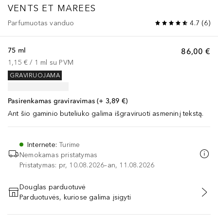
VENTS ET MAREES
Parfumuotas vanduo
4.7
(
6
)
75 ml
86,00 €
1,15 €
 / 
1
ml
su PVM
GRAVIRUOJAMA
Pasirenkamas graviravimas (+ 3,89 €)
Ant šio gaminio buteliuko galima išgraviruoti asmeninį tekstą.
Internete
:
Turime
Nemokamas pristatymas
Pristatymas: pr, 10.08.2026–an, 11.08.2026
Douglas parduotuvė
Parduotuvės, kuriose galima įsigyti
PRIDĖTI Į KREPŠELĮ
Praleisti slankiklį