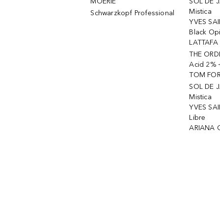
MOÉRIE
SOL DE J
Mistica
Schwarzkopf Professional
YVES SAI
Black Op
LATTAFA 
THE ORDI
Acid 2% 
TOM FORD
SOL DE J
Mistica
YVES SAI
Libre
ARIANA 