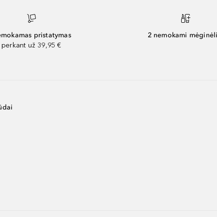
mokamas pristatymas
2 nemokami mėginėli
perkant už 39,95 €
ūdai