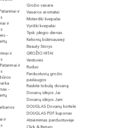
Grožio vasara
Patarimai ir
Vasaros aromatai
os
Moteriški kvepalai
mai ir
Vyriški kvepalai
os
Tęsk įdegio dienas
mės –
Kelionių būtiniausieji
ertų
Beauty Storys
rimai ir
GROŽIO HITAI
os
Vestuvės
 Patarimai ir
Ruduo
os
Parduotuvių grožio
žiūros
paslaugos
tvarka
Raskite tobulą dovaną
imas –
Dovanų idėjos Jai
ertų
Dovanų idėjos Jam
DOUGLAS Dovanų kortelė
garbanos
DOUGLAS PDF kuponas
i ir
Atsiėmimas parduotuvėje
os
Click & Return