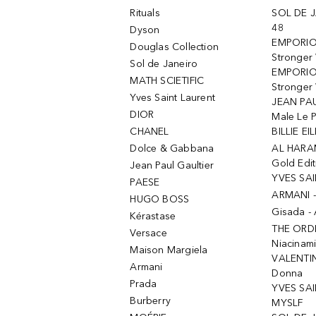
Rituals
SOL DE J
48
Dyson
EMPORIO
Douglas Collection
Stronger
Sol de Janeiro
EMPORIO
MATH SCIETIFIC
Stronger 
Yves Saint Laurent
JEAN PAU
DIOR
Male Le 
CHANEL
BILLIE EIL
Dolce & Gabbana
AL HARA
Gold Edit
Jean Paul Gaultier
YVES SAI
PAESE
ARMANI 
HUGO BOSS
Gisada -
Kérastase
THE ORD
Versace
Niacinam
Maison Margiela
VALENTIN
Armani
Donna
Prada
YVES SAI
Burberry
MYSLF