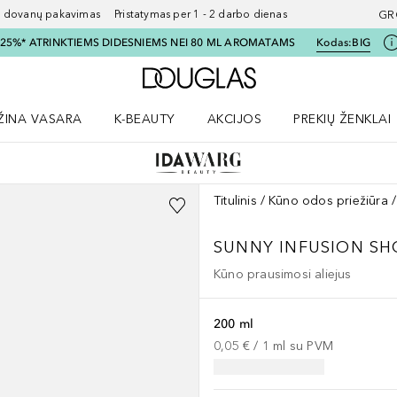
ovanų pakavimas Pristatymas per 1 - 2 darbo dienas
GR
I 25%* ATRINKTIEMS DIDESNIEMS NEI 80 ML AROMATAMS
Kodas:
BIG
Į Douglas pagrindinį pu
ŽINA VASARA
K-BEAUTY
AKCIJOS
PREKIŲ ŽENKLAI
meniu
aryti Amžina vasara meniu
Atidaryti AKCIJOS meniu
Atidaryti PREKIŲ 
Titulinis
Kūno odos priežiūra
SUNNY INFUSION S
Kūno prausimosi aliejus
200 ml
0,05 €
 / 
1
ml
su PVM