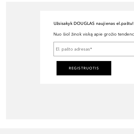
Užsisakyk DOUGLAS naujienas el.paštu!
Nuo šiol žinok viską apie grožio tendencij
El. pašto adresas
*
REGISTRUOTIS