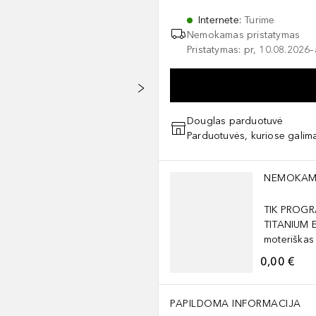
Internete
:
Turime
Nemokamas pristatymas
Pristatymas: pr, 10.08.2026
Douglas parduotuvė
Parduotuvės, kuriose galima
Praleisti slankiklį
NEMOKAM
TIK PROGR
TITANIUM 
moteriškas
0,00 €
PAPILDOMA INFORMACIJA