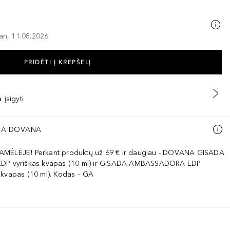
–an, 11.08.2026
PRIDĖTI Į KREPŠELĮ
 įsigyti
A DOVANA
AMĖLĖJE! Perkant produktų už 69 € ir daugiau - DOVANA GISADA
EDP vyriškas kvapas (10 ml) ir GISADA AMBASSADORA EDP
 kvapas (10 ml). Kodas – GA