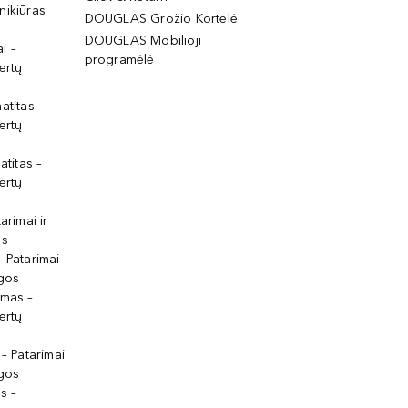
nikiūras
DOUGLAS Grožio Kortelė
DOUGLAS Mobilioji
i –
programėlė
ertų
atitas –
ertų
atitas –
ertų
arimai ir
os
 Patarimai
lgos
ymas –
ertų
 – Patarimai
lgos
s –