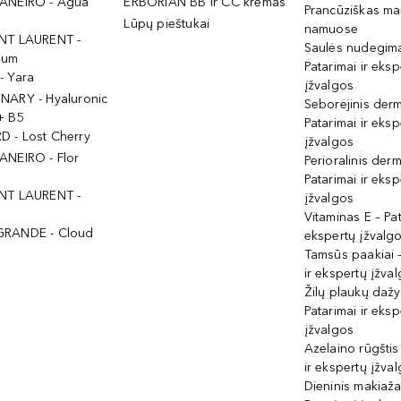
ANEIRO - Agua
ERBORIAN BB ir CC kremas
Prancūziškas ma
Lūpų pieštukai
namuose
NT LAURENT -
Saulės nudegima
ium
Patarimai ir eksp
- Yara
įžvalgos
NARY - Hyaluronic
Seborėjinis derm
+ B5
Patarimai ir eksp
 - Lost Cherry
įžvalgos
ANEIRO - Flor
Perioralinis derm
Patarimai ir eksp
NT LAURENT -
įžvalgos
Vitaminas E – Pat
GRANDE - Cloud
ekspertų įžvalg
Tamsūs paakiai –
ir ekspertų įžva
Žilų plaukų daž
Patarimai ir eksp
įžvalgos
Azelaino rūgštis
ir ekspertų įžva
Dieninis makiaža