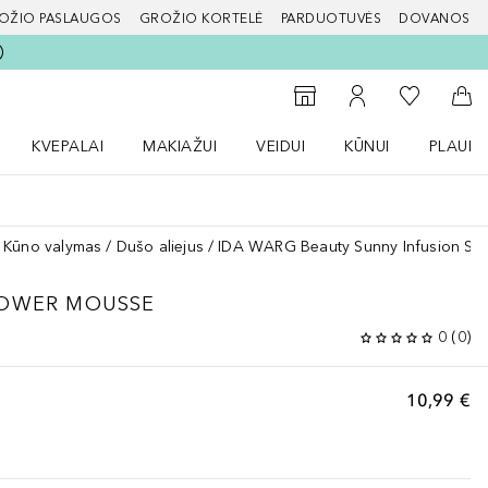
OŽIO PASLAUGOS
GROŽIO KORTELĖ
PARDUOTUVĖS
DOVANOS
slapį
Į mano nor
Į parduotuvių paiešką
Į mano paskyrą
Į kr
KVEPALAI
MAKIAŽUI
VEIDUI
KŪNUI
PLAUK
ŽENKLAI meniu
Atidaryti Kvepalai meniu
Atidaryti MAKIAŽUI meniu
Atidaryti VEIDUI meniu
Atidaryti KŪNUI men
Atidaryt
Kūno valymas
Dušo aliejus
IDA WARG Beauty Sunny Infusion S
HOWER MOUSSE
0
(
0
)
10,99 €