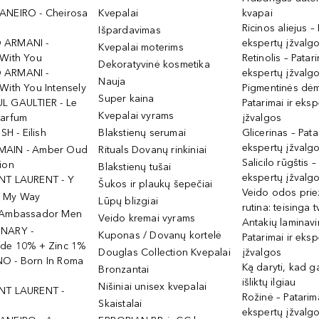
ANEIRO - Cheirosa
Kvepalai
kvapai
Ricinos aliejus – 
Išpardavimas
 ARMANI -
ekspertų įžvalg
Kvepalai moterims
 With You
Retinolis – Patari
Dekoratyvinė kosmetika
 ARMANI -
ekspertų įžvalg
Nauja
With You Intensely
Pigmentinės dė
Super kaina
L GAULTIER - Le
Patarimai ir eksp
Kvepalai vyrams
Parfum
įžvalgos
ISH - Eilish
Blakstienų serumai
Glicerinas – Pata
ekspertų įžvalg
MAIN - Amber Oud
Rituals Dovanų rinkiniai
Salicilo rūgštis –
ion
Blakstienų tušai
ekspertų įžvalg
NT LAURENT - Y
Šukos ir plaukų šepečiai
Veido odos prie
- My Way
Lūpų blizgiai
rutina: teisinga 
 Ambassador Men
Veido kremai vyrams
Antakių laminav
INARY -
Kuponas / Dovanų kortelė
Patarimai ir eksp
ide 10% + Zinc 1%
Douglas Collection Kvepalai
įžvalgos
O - Born In Roma
Ką daryti, kad 
Bronzantai
išliktų ilgiau
Nišiniai unisex kvepalai
NT LAURENT -
Rožinė – Patarima
Skaistalai
ekspertų įžvalg