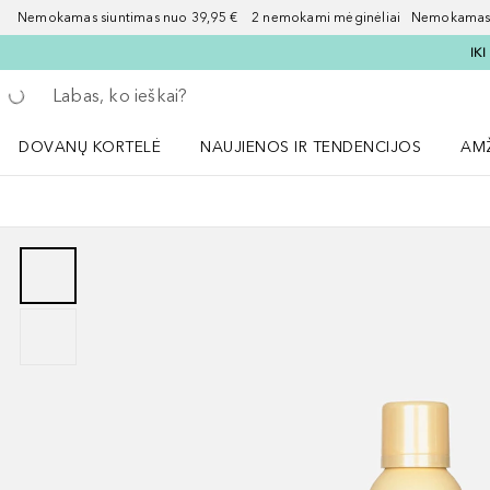
Nemokamas siuntimas nuo 39,95 € 2 nemokami mėginėliai Nemokamas d
IK
Grįžk atgal
Vykdykite paiešką
DOVANŲ KORTELĖ
NAUJIENOS IR TENDENCIJOS
AM
Atidaryti NAUJIENOS IR TENDENCIJOS 
Atid