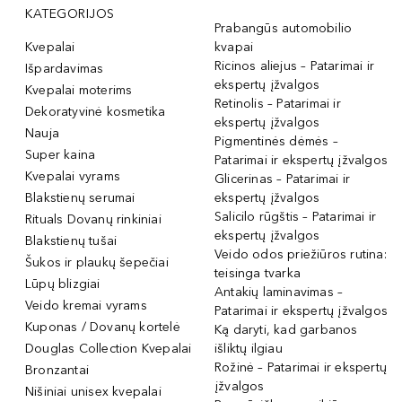
KATEGORIJOS
Prabangūs automobilio
Kvepalai
kvapai
Ricinos aliejus – Patarimai ir
Išpardavimas
ekspertų įžvalgos
Kvepalai moterims
Retinolis – Patarimai ir
Dekoratyvinė kosmetika
ekspertų įžvalgos
Nauja
Pigmentinės dėmės –
Super kaina
Patarimai ir ekspertų įžvalgos
Kvepalai vyrams
Glicerinas – Patarimai ir
Blakstienų serumai
ekspertų įžvalgos
Salicilo rūgštis – Patarimai ir
Rituals Dovanų rinkiniai
ekspertų įžvalgos
Blakstienų tušai
Veido odos priežiūros rutina:
Šukos ir plaukų šepečiai
teisinga tvarka
Lūpų blizgiai
Antakių laminavimas –
Veido kremai vyrams
Patarimai ir ekspertų įžvalgos
Kuponas / Dovanų kortelė
Ką daryti, kad garbanos
Douglas Collection Kvepalai
išliktų ilgiau
Rožinė – Patarimai ir ekspertų
Bronzantai
įžvalgos
Nišiniai unisex kvepalai