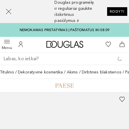
Douglas programėlę
[navigation.slideout.screenreader]
ir reguliariai gaukite
RODYTI
išskirtinius
pasiūlymus ir
nuolaidas
NEMOKAMAS PRISTATYMAS Į PAŠTOMATUS IKI 08 09
Į Douglas pagrindinį pu
Į mano nor
Atidaryti meniu
Į mano paskyrą
Į kr
Meniu
Grįžk atgal
Vykdykite paiešką
Titulinis
Dekoratyvinė kosmetika
Akims
Dirbtinės blakstienos
P