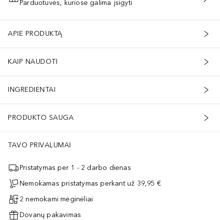
Parduotuvės, kuriose galima įsigyti
PRIDĖTI Į KREPŠELĮ
IC/CAPRIC TRIGLYCERIDE, COCOS NUCIFERA OIL, ALUMINUM HYDRO
APIE PRODUKTĄ
KAIP NAUDOTI
INGREDIENTAI
PRODUKTO SAUGA
TAVO PRIVALUMAI
Pristatymas per 1 - 2 darbo dienas
Nemokamas pristatymas perkant už 39,95 €
2 nemokami mėginėliai
Dovanų pakavimas