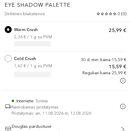
EYE SHADOW PALETTE
Dirbtinės blakstienos
0
(
0
)
Warm Crush
25,99 €
2,36 €
 / 
1
g
su PVM
Cold Crush
30 d. min. kaina
15,59 €
1,42 €
 / 
1
g
su PVM
15,59 €
Reguliari kaina
25,99 €
Internete
:
Turime
Nemokamas pristatymas
Pristatymas: an, 11.08.2026–tr, 12.08.2026
Douglas parduotuvė