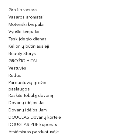
Grožio vasara
Vasaros aromatai
Moteriški kvepalai
Vyriški kvepalai
Tęsk įdegio dienas
Kelionių būtiniausieji
Beauty Storys
GROŽIO HITAI
Vestuvės
Ruduo
Parduotuvių grožio
paslaugos
Raskite tobulą dovaną
Dovanų idėjos Jai
Dovanų idėjos Jam
DOUGLAS Dovanų kortelė
DOUGLAS PDF kuponas
Atsiėmimas parduotuvėje