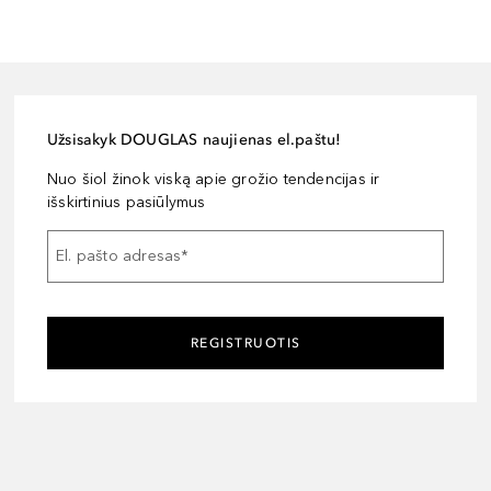
Užsisakyk DOUGLAS naujienas el.paštu!
Nuo šiol žinok viską apie grožio tendencijas ir
išskirtinius pasiūlymus
El. pašto adresas
*
REGISTRUOTIS