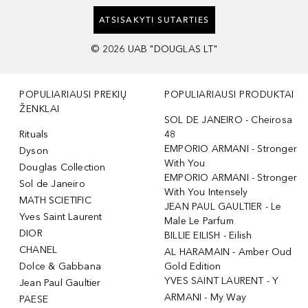
ATSISAKYTI SUTARTIES
©
2026
UAB "DOUGLAS LT"
POPULIARIAUSI PREKIŲ
POPULIARIAUSI PRODUKTAI
ŽENKLAI
SOL DE JANEIRO - Cheirosa
Rituals
48
EMPORIO ARMANI - Stronger
Dyson
With You
Douglas Collection
EMPORIO ARMANI - Stronger
Sol de Janeiro
With You Intensely
MATH SCIETIFIC
JEAN PAUL GAULTIER - Le
Yves Saint Laurent
Male Le Parfum
DIOR
BILLIE EILISH - Eilish
CHANEL
AL HARAMAIN - Amber Oud
Dolce & Gabbana
Gold Edition
YVES SAINT LAURENT - Y
Jean Paul Gaultier
ARMANI - My Way
PAESE