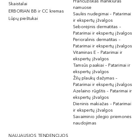
Prancūziškas manikiūras
Skaistalai
namuose
ERBORIAN BB ir CC kremas
Saulės nudegimai – Patarimai
Lūpų pieštukai
ir ekspertų įžvalgos
Seborėjinis dermatitas –
Patarimai ir ekspertų įžvalgos
Perioralinis dermatitas –
Patarimai ir ekspertų įžvalgos
Vitaminas E – Patarimai ir
ekspertų įžvalgos
Tamsūs paakiai – Patarimai ir
ekspertų įžvalgos
Žilų plaukų dažymas –
Patarimai ir ekspertų įžvalgos
Azelaino rūgštis – Patarimai ir
ekspertų įžvalgos
Dieninis makiažas – Patarimai
ir ekspertų įžvalgos
Savaiminio įdegio priemonės
naudojimas
NAUJAUSIOS TENDENCIJOS