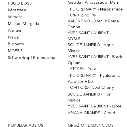
Gisada - Ambassador Men
HUGO BOSS
THE ORDINARY - Niacinamide
Kérastase
10% + Zinc 1%
Versace
VALENTINO - Born In Roma
Maison Margiela
Donna
Armani
YVES SAINT LAURENT -
Prada
MYSLF
Burberry
SOL DE JANEIRO - Agua
MOÉRIE
Mistica
YVES SAINT LAURENT - Black
Schwarzkopf Professional
Opium
LATTAFA - Yara
THE ORDINARY - Hyaluronic
Acid 2% + B5
TOM FORD - Lost Cherry
SOL DE JANEIRO - Flor
Mistica
YVES SAINT LAURENT - Libre
ARIANA GRANDE - Cloud
POPULIARIAUSIOS
GROŽIO TENDENCIJOS