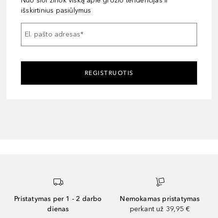
Nuo šiol žinok viską apie grožio tendencijas ir
išskirtinius pasiūlymus
El. pašto adresas
*
REGISTRUOTIS
Pristatymas per 1 - 2 darbo
Nemokamas pristatymas
dienas
perkant už 39,95 €