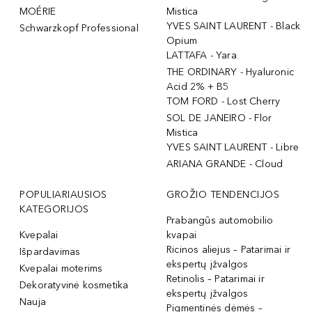
MOÉRIE
Mistica
YVES SAINT LAURENT - Black
Schwarzkopf Professional
Opium
LATTAFA - Yara
THE ORDINARY - Hyaluronic
Acid 2% + B5
TOM FORD - Lost Cherry
SOL DE JANEIRO - Flor
Mistica
YVES SAINT LAURENT - Libre
ARIANA GRANDE - Cloud
POPULIARIAUSIOS
GROŽIO TENDENCIJOS
KATEGORIJOS
Prabangūs automobilio
Kvepalai
kvapai
Ricinos aliejus – Patarimai ir
Išpardavimas
ekspertų įžvalgos
Kvepalai moterims
Retinolis – Patarimai ir
Dekoratyvinė kosmetika
ekspertų įžvalgos
Nauja
Pigmentinės dėmės –