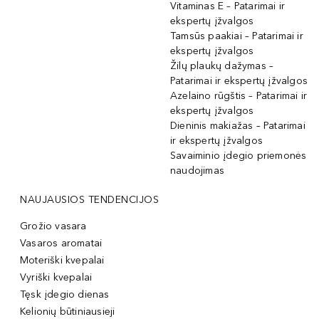
Vitaminas E – Patarimai ir
ekspertų įžvalgos
Tamsūs paakiai – Patarimai ir
ekspertų įžvalgos
Žilų plaukų dažymas –
Patarimai ir ekspertų įžvalgos
Azelaino rūgštis – Patarimai ir
ekspertų įžvalgos
Dieninis makiažas – Patarimai
ir ekspertų įžvalgos
Savaiminio įdegio priemonės
naudojimas
NAUJAUSIOS TENDENCIJOS
Grožio vasara
Vasaros aromatai
Moteriški kvepalai
Vyriški kvepalai
Tęsk įdegio dienas
Kelionių būtiniausieji