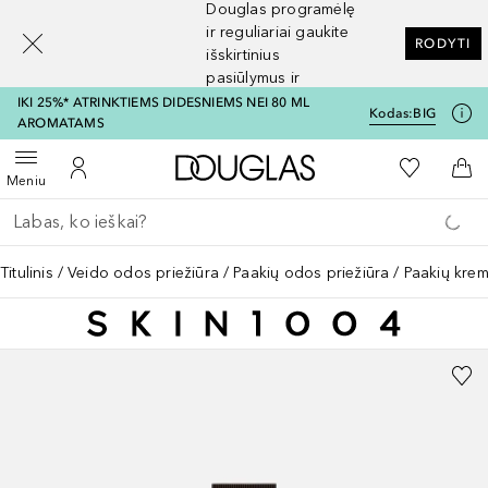
Douglas programėlę
[navigation.slideout.screenreader]
ir reguliariai gaukite
RODYTI
išskirtinius
pasiūlymus ir
nuolaidas
IKI 25%* ATRINKTIEMS DIDESNIEMS NEI 80 ML
Kodas:
BIG
AROMATAMS
Į Douglas pagrindinį pu
Į mano nor
Atidaryti meniu
Į mano paskyrą
Į kr
Meniu
Grįžk atgal
Vykdykite paiešką
Titulinis
Veido odos priežiūra
Paakių odos priežiūra
Paakių kre