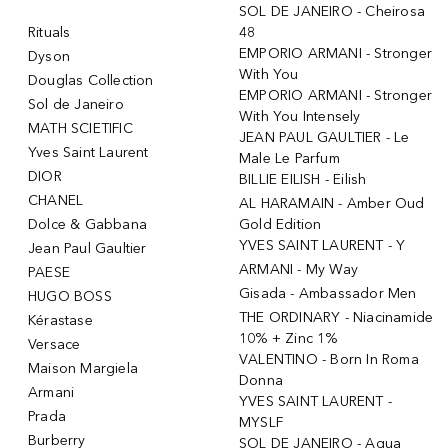
SOL DE JANEIRO - Cheirosa
Rituals
48
EMPORIO ARMANI - Stronger
Dyson
With You
Douglas Collection
EMPORIO ARMANI - Stronger
Sol de Janeiro
With You Intensely
MATH SCIETIFIC
JEAN PAUL GAULTIER - Le
Yves Saint Laurent
Male Le Parfum
DIOR
BILLIE EILISH - Eilish
CHANEL
AL HARAMAIN - Amber Oud
Dolce & Gabbana
Gold Edition
YVES SAINT LAURENT - Y
Jean Paul Gaultier
ARMANI - My Way
PAESE
Gisada - Ambassador Men
HUGO BOSS
THE ORDINARY - Niacinamide
Kérastase
10% + Zinc 1%
Versace
VALENTINO - Born In Roma
Maison Margiela
Donna
Armani
YVES SAINT LAURENT -
Prada
MYSLF
Burberry
SOL DE JANEIRO - Agua