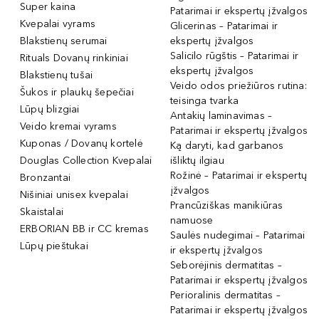
Super kaina
Patarimai ir ekspertų įžvalgos
Kvepalai vyrams
Glicerinas – Patarimai ir
Blakstienų serumai
ekspertų įžvalgos
Salicilo rūgštis – Patarimai ir
Rituals Dovanų rinkiniai
ekspertų įžvalgos
Blakstienų tušai
Veido odos priežiūros rutina:
Šukos ir plaukų šepečiai
teisinga tvarka
Lūpų blizgiai
Antakių laminavimas –
Veido kremai vyrams
Patarimai ir ekspertų įžvalgos
Kuponas / Dovanų kortelė
Ką daryti, kad garbanos
Douglas Collection Kvepalai
išliktų ilgiau
Rožinė – Patarimai ir ekspertų
Bronzantai
įžvalgos
Nišiniai unisex kvepalai
Prancūziškas manikiūras
Skaistalai
namuose
ERBORIAN BB ir CC kremas
Saulės nudegimai – Patarimai
Lūpų pieštukai
ir ekspertų įžvalgos
Seborėjinis dermatitas –
Patarimai ir ekspertų įžvalgos
Perioralinis dermatitas –
Patarimai ir ekspertų įžvalgos