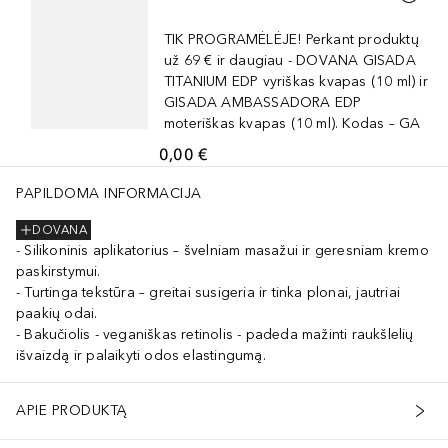
TIK PROGRAMĖLĖJE! Perkant produktų
už 69 € ir daugiau - DOVANA GISADA
TITANIUM EDP vyriškas kvapas (10 ml) ir
GISADA AMBASSADORA EDP
moteriškas kvapas (10 ml). Kodas – GA
0,00 €
PAPILDOMA INFORMACIJA
DOVANA
Silikoninis aplikatorius – švelniam masažui ir geresniam kremo
paskirstymui.
Turtinga tekstūra – greitai susigeria ir tinka plonai, jautriai
paakių odai.
Bakučiolis - veganiškas retinolis - padeda mažinti raukšlelių
išvaizdą ir palaikyti odos elastingumą.
APIE PRODUKTĄ