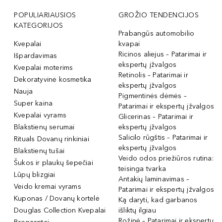
POPULIARIAUSIOS
GROŽIO TENDENCIJOS
KATEGORIJOS
Prabangūs automobilio
Kvepalai
kvapai
Ricinos aliejus – Patarimai ir
Išpardavimas
ekspertų įžvalgos
Kvepalai moterims
Retinolis – Patarimai ir
Dekoratyvinė kosmetika
ekspertų įžvalgos
Nauja
Pigmentinės dėmės –
Super kaina
Patarimai ir ekspertų įžvalgos
Kvepalai vyrams
Glicerinas – Patarimai ir
Blakstienų serumai
ekspertų įžvalgos
Salicilo rūgštis – Patarimai ir
Rituals Dovanų rinkiniai
ekspertų įžvalgos
Blakstienų tušai
Veido odos priežiūros rutina:
Šukos ir plaukų šepečiai
teisinga tvarka
Lūpų blizgiai
Antakių laminavimas –
Veido kremai vyrams
Patarimai ir ekspertų įžvalgos
Kuponas / Dovanų kortelė
Ką daryti, kad garbanos
Douglas Collection Kvepalai
išliktų ilgiau
Rožinė – Patarimai ir ekspertų