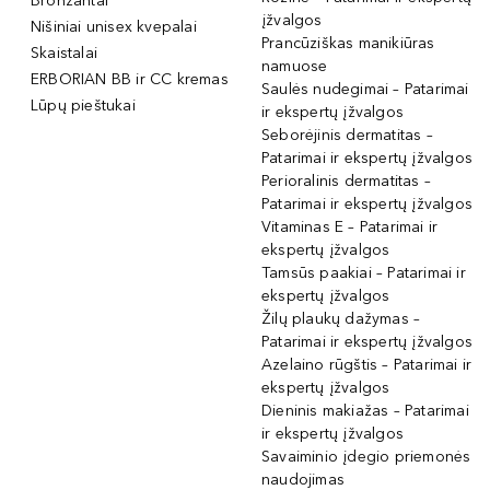
Bronzantai
įžvalgos
Nišiniai unisex kvepalai
Prancūziškas manikiūras
Skaistalai
namuose
ERBORIAN BB ir CC kremas
Saulės nudegimai – Patarimai
Lūpų pieštukai
ir ekspertų įžvalgos
Seborėjinis dermatitas –
Patarimai ir ekspertų įžvalgos
Perioralinis dermatitas –
Patarimai ir ekspertų įžvalgos
Vitaminas E – Patarimai ir
ekspertų įžvalgos
Tamsūs paakiai – Patarimai ir
ekspertų įžvalgos
Žilų plaukų dažymas –
Patarimai ir ekspertų įžvalgos
Azelaino rūgštis – Patarimai ir
ekspertų įžvalgos
Dieninis makiažas – Patarimai
ir ekspertų įžvalgos
Savaiminio įdegio priemonės
naudojimas