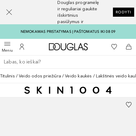
Douglas programėlę
[navigation.slideout.screenreader]
ir reguliariai gaukite
RODYTI
išskirtinius
pasiūlymus ir
nuolaidas
NEMOKAMAS PRISTATYMAS Į PAŠTOMATUS IKI 08 09
Į Douglas pagrindinį pu
Į mano nor
Atidaryti meniu
Į mano paskyrą
Į kr
Meniu
Grįžk atgal
Vykdykite paiešką
Titulinis
Veido odos priežiūra
Veido kaukės
Lakštinės veido kau