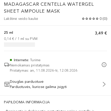
MADAGASCAR CENTELLA WATERGEL
SHEET AMPOULE MASK
Lakštinė veido kaukė
0
(
0
)
25 ml
3,49 €
0,14 €
 / 
1
ml
su PVM
Internete
:
Turime
Nemokamas pristatymas
Pristatymas: an, 11.08.2026–tr, 12.08.2026
Douglas parduotuvė
Parduotuvės, kuriose galima įsigyti
PRIDĖTI Į KREPŠELĮ
PAPILDOMA INFORMACIJA