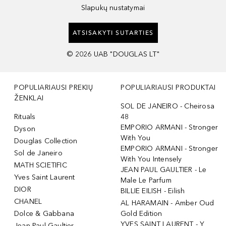
Slapukų nustatymai
ATSISAKYTI SUTARTIES
©
2026
UAB "DOUGLAS LT"
POPULIARIAUSI PREKIŲ
POPULIARIAUSI PRODUKTAI
ŽENKLAI
SOL DE JANEIRO - Cheirosa
Rituals
48
EMPORIO ARMANI - Stronger
Dyson
With You
Douglas Collection
EMPORIO ARMANI - Stronger
Sol de Janeiro
With You Intensely
MATH SCIETIFIC
JEAN PAUL GAULTIER - Le
Yves Saint Laurent
Male Le Parfum
DIOR
BILLIE EILISH - Eilish
CHANEL
AL HARAMAIN - Amber Oud
Dolce & Gabbana
Gold Edition
YVES SAINT LAURENT - Y
Jean Paul Gaultier