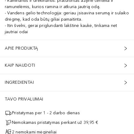
Raminantis ir drėkinantis: praturtintas azijine centella ir
ramunėlėmis, kurios ramina ir atkuria jautrią odą.
Vandens gelio technologija: geriau įsisavina serumą ir sulaiko
drėgmę, kad oda būtų giliai pamaitinta.
Itin švelni, gerai priglundanti lakštinė kaukė, tinkama net
jautriai odai
APIE PRODUKTĄ
KAIP NAUDOTI
INGREDIENTAI
TAVO PRIVALUMAI
Pristatymas per 1 - 2 darbo dienas
Nemokamas pristatymas perkant už 39,95 €
2 nemokami mėginėliai