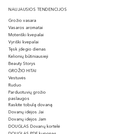
NAUJAUSIOS TENDENCIJOS
Grožio vasara
Vasaros aromatai
Moteriški kvepalai
Vyriški kvepalai
Tęsk įdegio dienas
Kelionių būtiniausieji
Beauty Storys
GROŽIO HITAI
Vestuvės
Ruduo
Parduotuvių grožio
paslaugos
Raskite tobulą dovaną
Dovanų idėjos Jai
Dovanų idėjos Jam
DOUGLAS Dovanų kortelė
DOUGLAS PDF kuponas