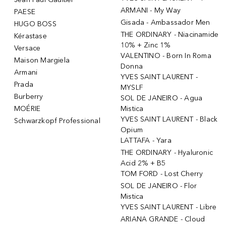
ARMANI - My Way
PAESE
Gisada - Ambassador Men
HUGO BOSS
THE ORDINARY - Niacinamide
Kérastase
10% + Zinc 1%
Versace
VALENTINO - Born In Roma
Maison Margiela
Donna
Armani
YVES SAINT LAURENT -
Prada
MYSLF
Burberry
SOL DE JANEIRO - Agua
MOÉRIE
Mistica
YVES SAINT LAURENT - Black
Schwarzkopf Professional
Opium
LATTAFA - Yara
THE ORDINARY - Hyaluronic
Acid 2% + B5
TOM FORD - Lost Cherry
SOL DE JANEIRO - Flor
Mistica
YVES SAINT LAURENT - Libre
ARIANA GRANDE - Cloud