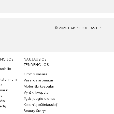
©
2026
UAB "DOUGLAS LT"
NCIJOS
NAUJAUSIOS
TENDENCIJOS
mobilio
Grožio vasara
Patarimai ir
Vasaros aromatai
os
Moteriški kvepalai
mai ir
Vyriški kvepalai
os
Tęsk įdegio dienas
mės –
Kelionių būtiniausieji
ertų
Beauty Storys