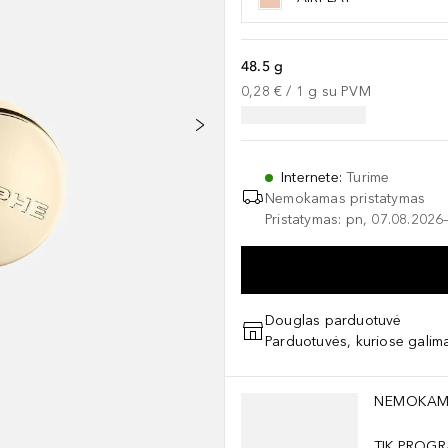
48.5 g
0,28 €
 / 
1
g
su PVM
Internete
:
Turime
Nemokamas pristatymas
Pristatymas: pn, 07.08.2026
Douglas parduotuvė
Parduotuvės, kuriose galima
Praleisti slankiklį
NEMOKAM
TIK PROGR