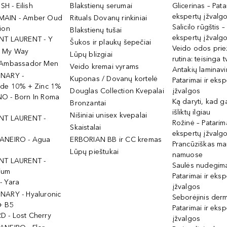
ISH - Eilish
Blakstienų serumai
Glicerinas – Pata
ekspertų įžvalg
MAIN - Amber Oud
Rituals Dovanų rinkiniai
Salicilo rūgštis –
ion
Blakstienų tušai
ekspertų įžvalg
NT LAURENT - Y
Šukos ir plaukų šepečiai
Veido odos prie
- My Way
Lūpų blizgiai
rutina: teisinga 
 Ambassador Men
Veido kremai vyrams
Antakių laminav
INARY -
Kuponas / Dovanų kortelė
Patarimai ir eksp
ide 10% + Zinc 1%
Douglas Collection Kvepalai
įžvalgos
O - Born In Roma
Ką daryti, kad 
Bronzantai
išliktų ilgiau
Nišiniai unisex kvepalai
NT LAURENT -
Rožinė – Patarima
Skaistalai
ekspertų įžvalg
ANEIRO - Agua
ERBORIAN BB ir CC kremas
Prancūziškas ma
Lūpų pieštukai
namuose
NT LAURENT -
Saulės nudegima
ium
Patarimai ir eksp
- Yara
įžvalgos
NARY - Hyaluronic
Seborėjinis derm
+ B5
Patarimai ir eksp
 - Lost Cherry
įžvalgos