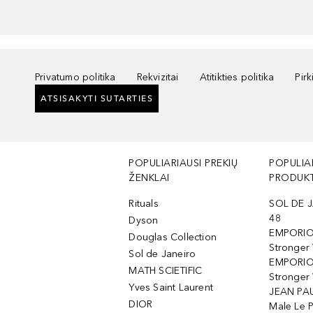
Privatumo politika
Rekvizitai
Atitikties politika
Pir
ATSISAKYTI SUTARTIES
POPULIARIAUSI PREKIŲ
POPULIA
ŽENKLAI
PRODUKT
Rituals
SOL DE J
48
Dyson
EMPORIO
Douglas Collection
Stronger
Sol de Janeiro
EMPORIO
MATH SCIETIFIC
Stronger 
Yves Saint Laurent
JEAN PAU
DIOR
Male Le 