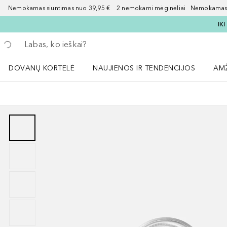
Nemokamas siuntimas nuo 39,95 € 2 nemokami mėginėliai Nemokamas d
IK
Grįžk atgal
Vykdykite paiešką
DOVANŲ KORTELĖ
NAUJIENOS IR TENDENCIJOS
AM
Atidaryti NAUJIENOS IR TENDENCIJOS 
Atid