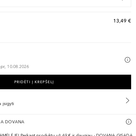
13,49 €
–pr, 10.08.2026
PRIDĖTI Į KREPŠELĮ
 įsigyti
A DOVANA
AMĖLĖJE! Perkant produktų už 69 € ir daugiau - DOVANA GISADA