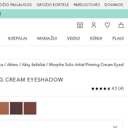
OŽIO PASLAUGOS
GROŽIO KORTELĖ
PARDUOTUVĖS
DOVANOS
slapį
Į mano nor
Į parduotuvių paiešką
Į mano paskyrą
Į kr
KVEPALAI
MAKIAŽUI
VEIDUI
KŪNUI
PLAUK
ŽENKLAI meniu
Atidaryti Kvepalai meniu
Atidaryti MAKIAŽUI meniu
Atidaryti VEIDUI meniu
Atidaryti KŪNUI men
Atidaryt
ka
Akims
Akių šešėliai
Morphe Solo Artist Priming Cream Eyesh
ING CREAM EYESHADOW
4.5
(
4
)