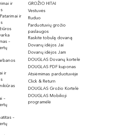
rimai ir
GROŽIO HITAI
os
Vestuvės
 Patarimai ir
Ruduo
os
Parduotuvių grožio
žiūros
paslaugos
tvarka
Raskite tobulą dovaną
imas –
Dovanų idėjos Jai
ertų
Dovanų idėjos Jam
DOUGLAS Dovanų kortelė
garbanos
DOUGLAS PDF kuponas
i ir
Atsiėmimas parduotuvėje
os
Click & Return
nikiūras
DOUGLAS Grožio Kortelė
DOUGLAS Mobilioji
i –
programėlė
ertų
atitas –
ertų