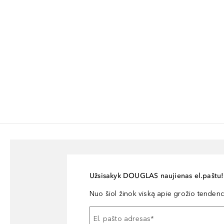
Užsisakyk DOUGLAS naujienas el.paštu!
Nuo šiol žinok viską apie grožio tendencij
El. pašto adresas
*