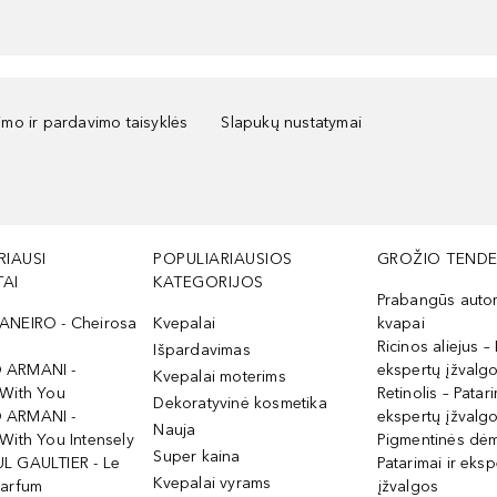
kimo ir pardavimo taisyklės
Slapukų nustatymai
RIAUSI
POPULIARIAUSIOS
GROŽIO TENDE
AI
KATEGORIJOS
Prabangūs auto
ANEIRO - Cheirosa
Kvepalai
kvapai
Ricinos aliejus – 
Išpardavimas
 ARMANI -
ekspertų įžvalg
Kvepalai moterims
 With You
Retinolis – Patari
Dekoratyvinė kosmetika
 ARMANI -
ekspertų įžvalg
Nauja
With You Intensely
Pigmentinės dė
Super kaina
L GAULTIER - Le
Patarimai ir eksp
Kvepalai vyrams
Parfum
įžvalgos