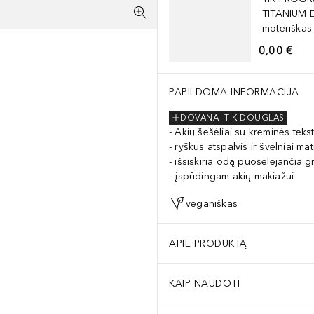
TITANIUM 
moteriškas
0,00 €
PAPILDOMA INFORMACIJA
DOVANA
TIK DOUGLAS
Akių šešėliai su kreminės teks
ryškus atspalvis ir švelniai mat
išsiskiria odą puoselėjančia g
įspūdingam akių makiažui
veganiškas
APIE PRODUKTĄ
KAIP NAUDOTI