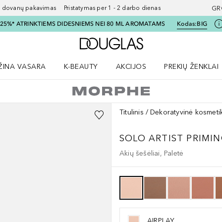
ovanų pakavimas Pristatymas per 1 - 2 darbo dienas
GR
I 25%* ATRINKTIEMS DIDESNIEMS NEI 80 ML AROMATAMS
Kodas:
BIG
Į Douglas pagrindinį pu
ŽINA VASARA
K-BEAUTY
AKCIJOS
PREKIŲ ŽENKLAI
meniu
aryti Amžina vasara meniu
Atidaryti AKCIJOS meniu
Atidaryti PREKIŲ 
Titulinis
Dekoratyvinė kosmeti
SOLO ARTIST PRIM
Akių šešėliai, Paletė
AIRPLAY