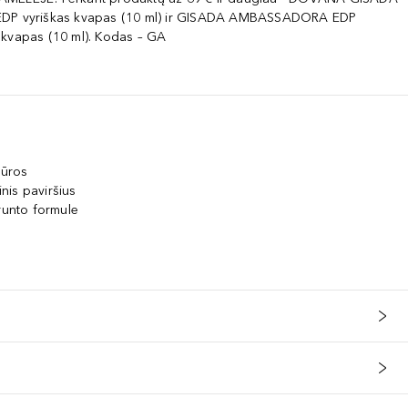
EDP vyriškas kvapas (10 ml) ir GISADA AMBASSADORA EDP
 kvapas (10 ml). Kodas – GA
tūros
inis paviršius
runto formule