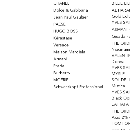
CHANEL
BILLIE EIL
Dolce & Gabbana
AL HARA
Gold Edit
Jean Paul Gaultier
YVES SAI
PAESE
ARMANI 
HUGO BOSS
Gisada -
Kérastase
THE ORD
Versace
Niacinam
Maison Margiela
VALENTIN
Armani
Donna
Prada
YVES SAI
Burberry
MYSLF
MOÉRIE
SOL DE J
Mistica
Schwarzkopf Professional
YVES SAI
Black Op
LATTAFA 
THE ORDI
Acid 2% 
TOM FORD