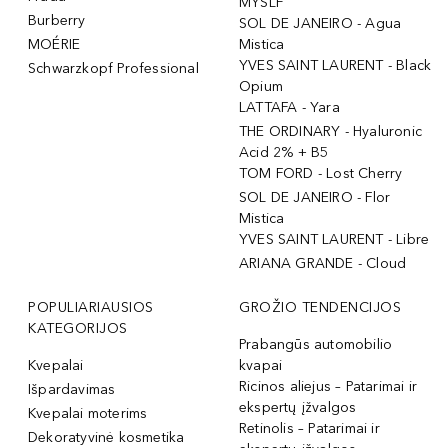
MYSLF
Burberry
SOL DE JANEIRO - Agua
MOÉRIE
Mistica
YVES SAINT LAURENT - Black
Schwarzkopf Professional
Opium
LATTAFA - Yara
THE ORDINARY - Hyaluronic
Acid 2% + B5
TOM FORD - Lost Cherry
SOL DE JANEIRO - Flor
Mistica
YVES SAINT LAURENT - Libre
ARIANA GRANDE - Cloud
POPULIARIAUSIOS
GROŽIO TENDENCIJOS
KATEGORIJOS
Prabangūs automobilio
Kvepalai
kvapai
Ricinos aliejus – Patarimai ir
Išpardavimas
ekspertų įžvalgos
Kvepalai moterims
Retinolis – Patarimai ir
Dekoratyvinė kosmetika