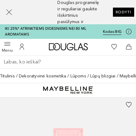
Douglas programėlę
[navigation.slideout.screenreader]
ir reguliariai gaukite
RODYTI
išskirtinius
pasiūlymus ir
nuolaidas
IKI 25%* ATRINKTIEMS DIDESNIEMS NEI 80 ML
Kodas:
BIG
AROMATAMS
Į Douglas pagrindinį pu
Į mano nor
Atidaryti meniu
Į mano paskyrą
Į kr
Meniu
Grįžk atgal
Vykdykite paiešką
Titulinis
Dekoratyvinė kosmetika
Lūpoms
Lūpų blizgiai
Maybelli