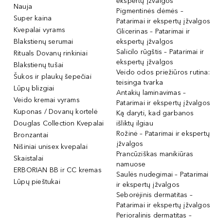
ekspertų įžvalgos
Nauja
Pigmentinės dėmės –
Super kaina
Patarimai ir ekspertų įžvalgos
Kvepalai vyrams
Glicerinas – Patarimai ir
Blakstienų serumai
ekspertų įžvalgos
Salicilo rūgštis – Patarimai ir
Rituals Dovanų rinkiniai
ekspertų įžvalgos
Blakstienų tušai
Veido odos priežiūros rutina:
Šukos ir plaukų šepečiai
teisinga tvarka
Lūpų blizgiai
Antakių laminavimas –
Veido kremai vyrams
Patarimai ir ekspertų įžvalgos
Kuponas / Dovanų kortelė
Ką daryti, kad garbanos
Douglas Collection Kvepalai
išliktų ilgiau
Rožinė – Patarimai ir ekspertų
Bronzantai
įžvalgos
Nišiniai unisex kvepalai
Prancūziškas manikiūras
Skaistalai
namuose
ERBORIAN BB ir CC kremas
Saulės nudegimai – Patarimai
Lūpų pieštukai
ir ekspertų įžvalgos
Seborėjinis dermatitas –
Patarimai ir ekspertų įžvalgos
Perioralinis dermatitas –