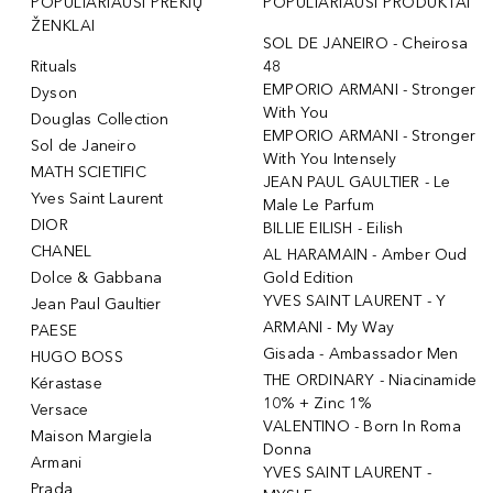
POPULIARIAUSI PREKIŲ
POPULIARIAUSI PRODUKTAI
ŽENKLAI
SOL DE JANEIRO - Cheirosa
Rituals
48
EMPORIO ARMANI - Stronger
Dyson
With You
Douglas Collection
EMPORIO ARMANI - Stronger
Sol de Janeiro
With You Intensely
MATH SCIETIFIC
JEAN PAUL GAULTIER - Le
Yves Saint Laurent
Male Le Parfum
DIOR
BILLIE EILISH - Eilish
CHANEL
AL HARAMAIN - Amber Oud
Dolce & Gabbana
Gold Edition
YVES SAINT LAURENT - Y
Jean Paul Gaultier
ARMANI - My Way
PAESE
Gisada - Ambassador Men
HUGO BOSS
THE ORDINARY - Niacinamide
Kérastase
10% + Zinc 1%
Versace
VALENTINO - Born In Roma
Maison Margiela
Donna
Armani
YVES SAINT LAURENT -
Prada