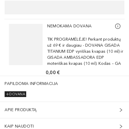
Praleisti slankiklį
NEMOKAMA DOVANA
TIK PROGRAMĖLĖJE! Perkant produktų
už 69 € ir daugiau - DOVANA GISADA
TITANIUM EDP vyriškas kvapas (10 ml) ir
GISADA AMBASSADORA EDP
moteriškas kvapas (10 ml). Kodas – GA
0,00 €
i yra reguliariai atnaujinami. Naujausias ingredientų sąraša
PAPILDOMA INFORMACIJA
DOVANA
APIE PRODUKTĄ
KAIP NAUDOTI