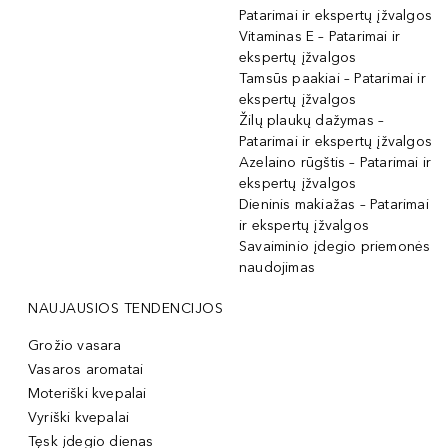
Patarimai ir ekspertų įžvalgos
Vitaminas E – Patarimai ir
ekspertų įžvalgos
Tamsūs paakiai – Patarimai ir
ekspertų įžvalgos
Žilų plaukų dažymas –
Patarimai ir ekspertų įžvalgos
Azelaino rūgštis – Patarimai ir
ekspertų įžvalgos
Dieninis makiažas – Patarimai
ir ekspertų įžvalgos
Savaiminio įdegio priemonės
naudojimas
NAUJAUSIOS TENDENCIJOS
Grožio vasara
Vasaros aromatai
Moteriški kvepalai
Vyriški kvepalai
Tęsk įdegio dienas