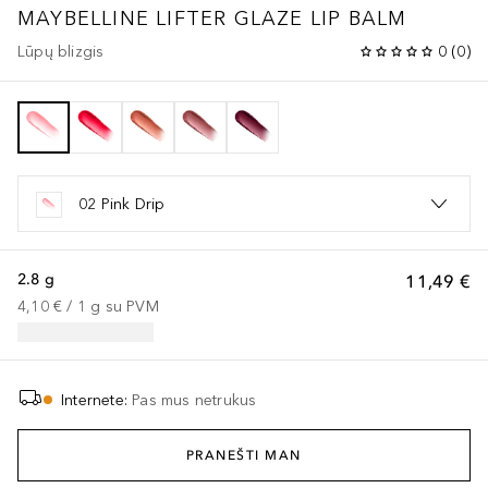
MAYBELLINE LIFTER GLAZE LIP BALM
Lūpų blizgis
0
(
0
)
02 Pink Drip
2.8 g
11,49 €
4,10 €
 / 
1
g
su PVM
Internete
:
Pas mus netrukus
PRANEŠTI MAN