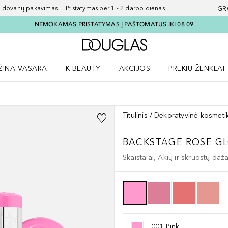
ovanų pakavimas Pristatymas per 1 - 2 darbo dienas
GR
NEMOKAMAS PRISTATYMAS Į PAŠTOMATUS IKI 08 09
Į Douglas pagrindinį pu
ŽINA VASARA
K-BEAUTY
AKCIJOS
PREKIŲ ŽENKLAI
meniu
aryti Amžina vasara meniu
Atidaryti AKCIJOS meniu
Atidaryti PREKIŲ 
Titulinis
Dekoratyvinė kosmeti
BACKSTAGE
ROSE G
Skaistalai, Akių ir skruostų daž
001 Pink