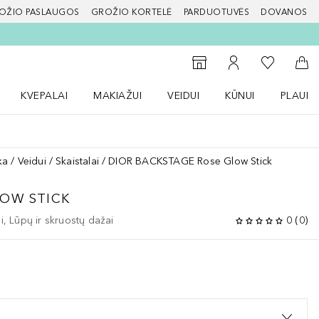
OŽIO PASLAUGOS
GROŽIO KORTELĖ
PARDUOTUVĖS
DOVANOS
slapį
Į mano nor
Į parduotuvių paiešką
Į mano paskyrą
Į kr
KVEPALAI
MAKIAŽUI
VEIDUI
KŪNUI
PLAUK
ŽENKLAI meniu
Atidaryti Kvepalai meniu
Atidaryti MAKIAŽUI meniu
Atidaryti VEIDUI meniu
Atidaryti KŪNUI men
Atidaryt
ka
Veidui
Skaistalai
DIOR BACKSTAGE Rose Glow Stick
LOW STICK
ai, Lūpų ir skruostų dažai
0
(
0
)