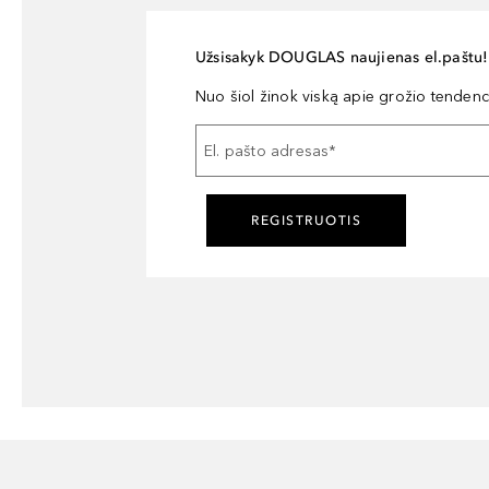
Užsisakyk DOUGLAS naujienas el.paštu!
Nuo šiol žinok viską apie grožio tendencij
El. pašto adresas
*
REGISTRUOTIS