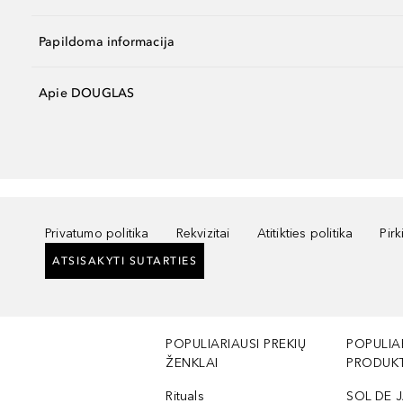
Papildoma informacija
Apie DOUGLAS
Privatumo politika
Rekvizitai
Atitikties politika
Pir
ATSISAKYTI SUTARTIES
POPULIARIAUSI PREKIŲ
POPULIA
ŽENKLAI
PRODUKT
Rituals
SOL DE J