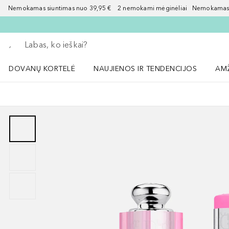
Nemokamas siuntimas nuo 39,95 € 2 nemokami mėginėliai Nemokamas d
Grįžk atgal
Vykdykite paiešką
DOVANŲ KORTELĖ
NAUJIENOS IR TENDENCIJOS
AM
Atidaryti NAUJIENOS IR TENDENCIJOS 
Atid