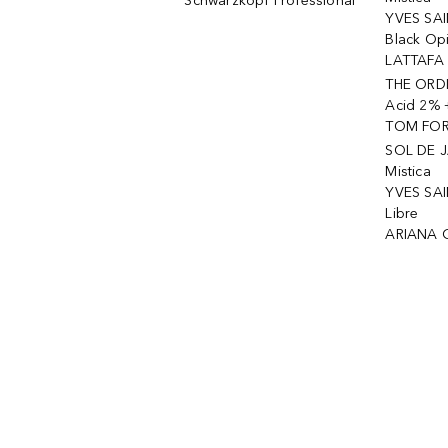
Schwarzkopf Professional
YVES SAI
Black Op
LATTAFA 
THE ORDI
Acid 2% 
TOM FORD
SOL DE J
Mistica
YVES SAI
Libre
ARIANA 