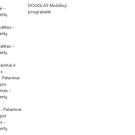
DOUGLAS Mobilioji
i –
programėlė
ertų
atitas –
ertų
atitas –
ertų
arimai ir
os
 Patarimai
lgos
ymas –
ertų
 – Patarimai
lgos
s –
ertų