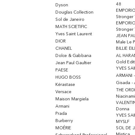
48
Dyson
EMPORIO
Douglas Collection
Stronger
Sol de Janeiro
EMPORIO
MATH SCIETIFIC
Stronger 
Yves Saint Laurent
JEAN PAU
DIOR
Male Le 
CHANEL
BILLIE EIL
Dolce & Gabbana
AL HARA
Gold Edit
Jean Paul Gaultier
YVES SAI
PAESE
ARMANI 
HUGO BOSS
Gisada -
Kérastase
THE ORD
Versace
Niacinam
Maison Margiela
VALENTIN
Armani
Donna
Prada
YVES SAI
Burberry
MYSLF
MOÉRIE
SOL DE J
Mistica