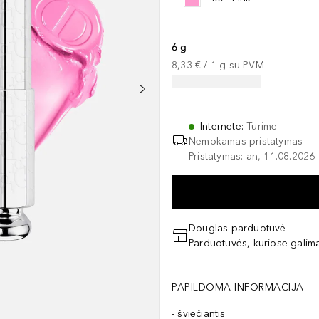
6 g
8,33 €
 / 
1
g
su PVM
Internete
:
Turime
Nemokamas pristatymas
Pristatymas: an, 11.08.2026–
Douglas parduotuvė
Parduotuvės, kuriose galima
PAPILDOMA INFORMACIJA
šviečiantis