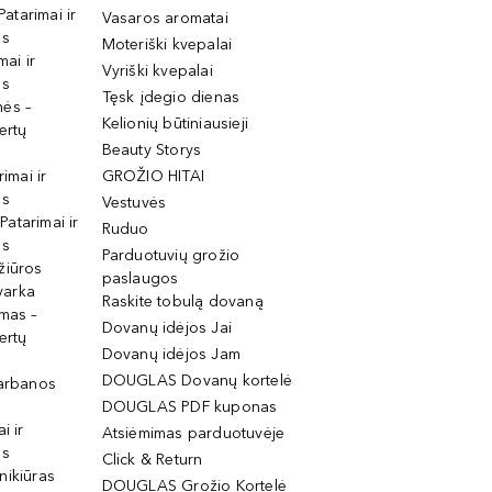
Patarimai ir
Vasaros aromatai
os
Moteriški kvepalai
mai ir
Vyriški kvepalai
os
Tęsk įdegio dienas
mės –
Kelionių būtiniausieji
ertų
Beauty Storys
rimai ir
GROŽIO HITAI
os
Vestuvės
 Patarimai ir
Ruduo
os
Parduotuvių grožio
žiūros
paslaugos
tvarka
Raskite tobulą dovaną
imas –
Dovanų idėjos Jai
ertų
Dovanų idėjos Jam
DOUGLAS Dovanų kortelė
garbanos
DOUGLAS PDF kuponas
i ir
Atsiėmimas parduotuvėje
os
Click & Return
nikiūras
DOUGLAS Grožio Kortelė