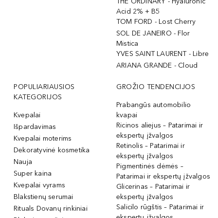
THE ORDINARY - Hyaluronic
Acid 2% + B5
TOM FORD - Lost Cherry
SOL DE JANEIRO - Flor
Mistica
YVES SAINT LAURENT - Libre
ARIANA GRANDE - Cloud
POPULIARIAUSIOS
GROŽIO TENDENCIJOS
KATEGORIJOS
Prabangūs automobilio
Kvepalai
kvapai
Ricinos aliejus – Patarimai ir
Išpardavimas
ekspertų įžvalgos
Kvepalai moterims
Retinolis – Patarimai ir
Dekoratyvinė kosmetika
ekspertų įžvalgos
Nauja
Pigmentinės dėmės –
Super kaina
Patarimai ir ekspertų įžvalgos
Kvepalai vyrams
Glicerinas – Patarimai ir
Blakstienų serumai
ekspertų įžvalgos
Salicilo rūgštis – Patarimai ir
Rituals Dovanų rinkiniai
ekspertų įžvalgos