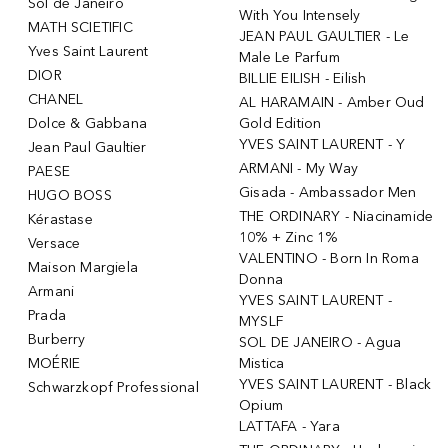
Sol de Janeiro
With You Intensely
MATH SCIETIFIC
JEAN PAUL GAULTIER - Le
Yves Saint Laurent
Male Le Parfum
DIOR
BILLIE EILISH - Eilish
CHANEL
AL HARAMAIN - Amber Oud
Dolce & Gabbana
Gold Edition
YVES SAINT LAURENT - Y
Jean Paul Gaultier
ARMANI - My Way
PAESE
Gisada - Ambassador Men
HUGO BOSS
THE ORDINARY - Niacinamide
Kérastase
10% + Zinc 1%
Versace
VALENTINO - Born In Roma
Maison Margiela
Donna
Armani
YVES SAINT LAURENT -
Prada
MYSLF
Burberry
SOL DE JANEIRO - Agua
MOÉRIE
Mistica
YVES SAINT LAURENT - Black
Schwarzkopf Professional
Opium
LATTAFA - Yara