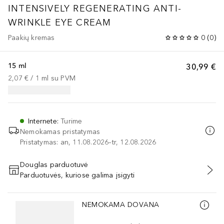
INTENSIVELY REGENERATING ANTI-
WRINKLE EYE CREAM
Paakių kremas
0
(
0
)
15 ml
30,99 €
2,07 €
 / 
1
ml
su PVM
Internete
:
Turime
Nemokamas pristatymas
Pristatymas: an, 11.08.2026–tr, 12.08.2026
Douglas parduotuvė
Parduotuvės, kuriose galima įsigyti
PRIDĖTI Į KREPŠELĮ
Praleisti slankiklį
NEMOKAMA DOVANA