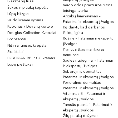
Blakstienų tušai
Veido odos priežiūros rutina:
Šukos ir plaukų šepečiai
teisinga tvarka
Lūpų blizgiai
Antakių laminavimas –
Veido kremai vyrams
Patarimai ir ekspertų įžvalgos
Kuponas / Dovanų kortelė
Ką daryti, kad garbanos
Douglas Collection Kvepalai
išliktų ilgiau
Rožinė – Patarimai ir ekspertų
Bronzantai
įžvalgos
Nišiniai unisex kvepalai
Prancūziškas manikiūras
Skaistalai
namuose
ERBORIAN BB ir CC kremas
Saulės nudegimai – Patarimai
Lūpų pieštukai
ir ekspertų įžvalgos
Seborėjinis dermatitas –
Patarimai ir ekspertų įžvalgos
Perioralinis dermatitas –
Patarimai ir ekspertų įžvalgos
Vitaminas E – Patarimai ir
ekspertų įžvalgos
Tamsūs paakiai – Patarimai ir
ekspertų įžvalgos
Žilų plaukų dažymas –