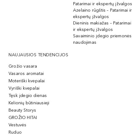
Patarimai ir ekspertų įžvalgos
Azelaino rūgštis – Patarimai ir
ekspertų įžvalgos
Dieninis makiažas – Patarimai
ir ekspertų įžvalgos
Savaiminio įdegio priemonės
naudojimas
NAUJAUSIOS TENDENCIJOS
Grožio vasara
Vasaros aromatai
Moteriški kvepalai
Vyriški kvepalai
Tęsk įdegio dienas
Kelionių būtiniausieji
Beauty Storys
GROŽIO HITAI
Vestuvės
Ruduo