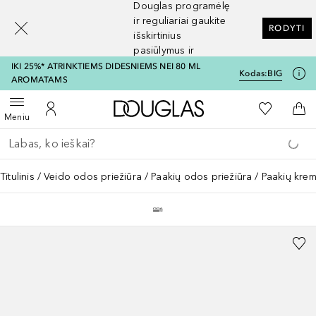
Douglas programėlę
[navigation.slideout.screenreader]
ir reguliariai gaukite
RODYTI
išskirtinius
pasiūlymus ir
nuolaidas
IKI 25%* ATRINKTIEMS DIDESNIEMS NEI 80 ML
Kodas:
BIG
AROMATAMS
Į Douglas pagrindinį pu
Į mano nor
Atidaryti meniu
Į mano paskyrą
Į kr
Meniu
Grįžk atgal
Vykdykite paiešką
Titulinis
Veido odos priežiūra
Paakių odos priežiūra
Paakių kre