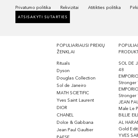
Privatumo politika
Rekvizitai
Atitikties politika
Pir
ATSISAKYTI SUTARTIES
POPULIARIAUSI PREKIŲ
POPULIA
ŽENKLAI
PRODUKT
Rituals
SOL DE J
48
Dyson
EMPORIO
Douglas Collection
Stronger
Sol de Janeiro
EMPORIO
MATH SCIETIFIC
Stronger 
Yves Saint Laurent
JEAN PAU
DIOR
Male Le 
CHANEL
BILLIE EIL
Dolce & Gabbana
AL HARA
Gold Edit
Jean Paul Gaultier
YVES SAI
PAESE