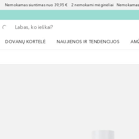
Nemokamas siuntimas nuo 39,95 € 2 nemokami mėginėliai Nemokamas d
Grįžk atgal
Vykdykite paiešką
DOVANŲ KORTELĖ
NAUJIENOS IR TENDENCIJOS
AM
Atidaryti NAUJIENOS IR TENDENCIJOS 
Atid