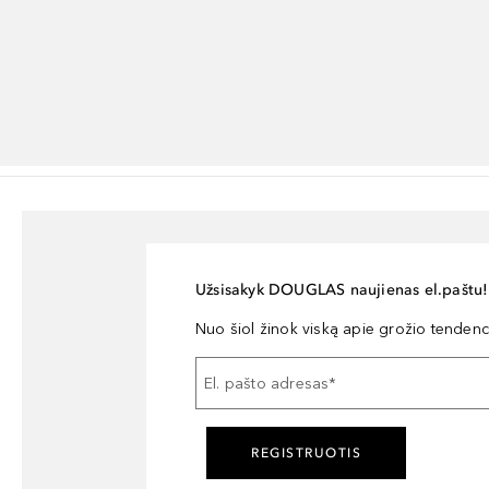
Užsisakyk DOUGLAS naujienas el.paštu!
Nuo šiol žinok viską apie grožio tendencij
El. pašto adresas
*
REGISTRUOTIS