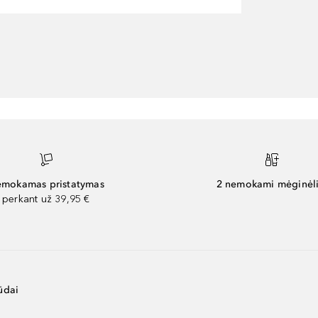
mokamas pristatymas
2 nemokami mėginėli
perkant už 39,95 €
ūdai