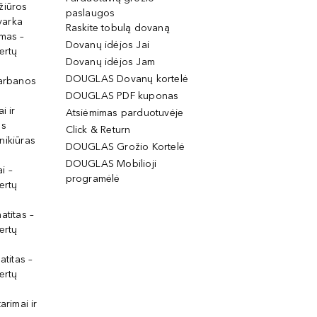
žiūros
paslaugos
tvarka
Raskite tobulą dovaną
imas –
Dovanų idėjos Jai
ertų
Dovanų idėjos Jam
DOUGLAS Dovanų kortelė
garbanos
DOUGLAS PDF kuponas
i ir
Atsiėmimas parduotuvėje
os
Click & Return
nikiūras
DOUGLAS Grožio Kortelė
DOUGLAS Mobilioji
i –
programėlė
ertų
atitas –
ertų
atitas –
ertų
arimai ir