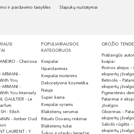
kimo ir pardavimo taisyklės
Slapukų nustatymai
RIAUSI
POPULIARIAUSIOS
GROŽIO TENDE
AI
KATEGORIJOS
Prabangūs auto
ANEIRO - Cheirosa
Kvepalai
kvapai
Ricinos aliejus – 
Išpardavimas
 ARMANI -
ekspertų įžvalg
Kvepalai moterims
 With You
Retinolis – Patari
Dekoratyvinė kosmetika
 ARMANI -
ekspertų įžvalg
Nauja
With You Intensely
Pigmentinės dė
Super kaina
L GAULTIER - Le
Patarimai ir eksp
Kvepalai vyrams
Parfum
įžvalgos
ISH - Eilish
Blakstienų serumai
Glicerinas – Pata
ekspertų įžvalg
MAIN - Amber Oud
Rituals Dovanų rinkiniai
Salicilo rūgštis –
ion
Blakstienų tušai
ekspertų įžvalg
NT LAURENT - Y
Šukos ir plaukų šepečiai