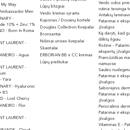
Veido odos prie
- My Way
Lūpų blizgiai
rutina: teisinga 
 Ambassador Men
Veido kremai vyrams
Antakių laminav
INARY -
Kuponas / Dovanų kortelė
Patarimai ir eksp
ide 10% + Zinc 1%
Douglas Collection Kvepalai
įžvalgos
O - Born In Roma
Ką daryti, kad 
Bronzantai
išliktų ilgiau
Nišiniai unisex kvepalai
NT LAURENT -
Rožinė – Patarima
Skaistalai
ekspertų įžvalg
ANEIRO - Agua
ERBORIAN BB ir CC kremas
Prancūziškas ma
Lūpų pieštukai
namuose
NT LAURENT -
Saulės nudegima
ium
Patarimai ir eksp
- Yara
įžvalgos
NARY - Hyaluronic
Seborėjinis derm
+ B5
Patarimai ir eksp
 - Lost Cherry
įžvalgos
ANEIRO - Flor
Perioralinis derm
Patarimai ir eksp
NT LAURENT -
įžvalgos
Vitaminas E – Pat
GRANDE - Cloud