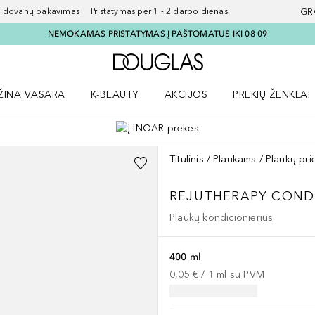
ovanų pakavimas Pristatymas per 1 - 2 darbo dienas
GR
NEMOKAMAS PRISTATYMAS Į PAŠTOMATUS IKI 08 09
Į Douglas pagrindinį pu
ŽINA VASARA
K-BEAUTY
AKCIJOS
PREKIŲ ŽENKLAI
meniu
aryti Amžina vasara meniu
Atidaryti AKCIJOS meniu
Atidaryti PREKIŲ 
Titulinis
Plaukams
Plaukų pri
REJUTHERAPY COND
Plaukų kondicionierius
400 ml
0,05 €
 / 
1
ml
su PVM