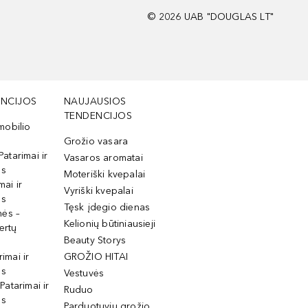
©
2026
UAB "DOUGLAS LT"
NCIJOS
NAUJAUSIOS
TENDENCIJOS
mobilio
Grožio vasara
Patarimai ir
Vasaros aromatai
os
Moteriški kvepalai
mai ir
Vyriški kvepalai
os
Tęsk įdegio dienas
mės –
Kelionių būtiniausieji
ertų
Beauty Storys
rimai ir
GROŽIO HITAI
os
Vestuvės
 Patarimai ir
Ruduo
os
Parduotuvių grožio