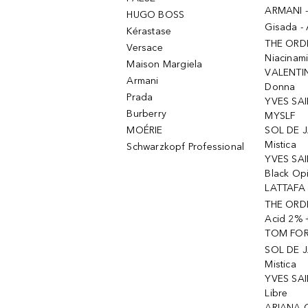
ARMANI 
HUGO BOSS
Gisada -
Kérastase
THE ORD
Versace
Niacinam
Maison Margiela
VALENTIN
Armani
Donna
Prada
YVES SAI
Burberry
MYSLF
MOÉRIE
SOL DE J
Mistica
Schwarzkopf Professional
YVES SAI
Black Op
LATTAFA 
THE ORDI
Acid 2% 
TOM FORD
SOL DE J
Mistica
YVES SAI
Libre
ARIANA 