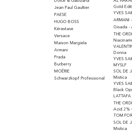
Dolce & Gabbana
AL HARA
Gold Edit
Jean Paul Gaultier
YVES SAI
PAESE
ARMANI 
HUGO BOSS
Gisada -
Kérastase
THE ORD
Versace
Niacinam
Maison Margiela
VALENTIN
Armani
Donna
Prada
YVES SAI
Burberry
MYSLF
MOÉRIE
SOL DE J
Mistica
Schwarzkopf Professional
YVES SAI
Black Op
LATTAFA 
THE ORDI
Acid 2% 
TOM FORD
SOL DE J
Mistica