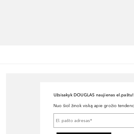
Užsisakyk DOUGLAS naujienas el.paštu!
Nuo šiol žinok viską apie grožio tendencij
El. pašto adresas
*