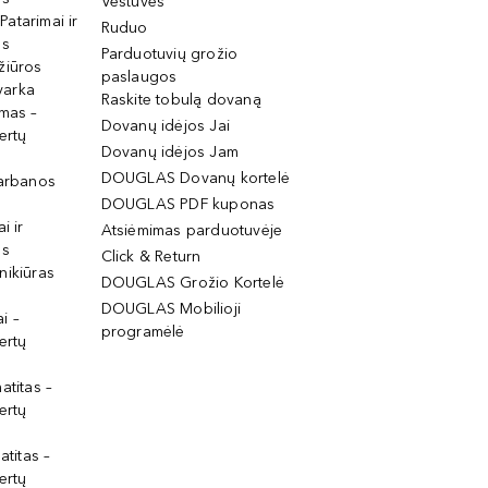
Vestuvės
 Patarimai ir
Ruduo
os
Parduotuvių grožio
žiūros
paslaugos
tvarka
Raskite tobulą dovaną
imas –
Dovanų idėjos Jai
ertų
Dovanų idėjos Jam
DOUGLAS Dovanų kortelė
garbanos
DOUGLAS PDF kuponas
i ir
Atsiėmimas parduotuvėje
os
Click & Return
nikiūras
DOUGLAS Grožio Kortelė
DOUGLAS Mobilioji
i –
programėlė
ertų
atitas –
ertų
atitas –
ertų