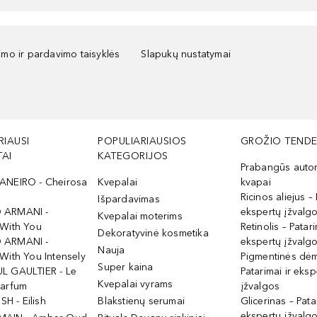
kimo ir pardavimo taisyklės
Slapukų nustatymai
RIAUSI
POPULIARIAUSIOS
GROŽIO TENDE
AI
KATEGORIJOS
Prabangūs auto
ANEIRO - Cheirosa
Kvepalai
kvapai
Ricinos aliejus – 
Išpardavimas
 ARMANI -
ekspertų įžvalg
Kvepalai moterims
 With You
Retinolis – Patari
Dekoratyvinė kosmetika
 ARMANI -
ekspertų įžvalg
Nauja
With You Intensely
Pigmentinės dė
Super kaina
L GAULTIER - Le
Patarimai ir eksp
Kvepalai vyrams
Parfum
įžvalgos
ISH - Eilish
Blakstienų serumai
Glicerinas – Pata
ekspertų įžvalg