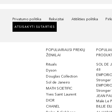
Privatumo politika
Rekvizitai
Atitikties politika
Pir
ATSISAKYTI SUTARTIES
POPULIARIAUSI PREKIŲ
POPULIA
ŽENKLAI
PRODUKT
Rituals
SOL DE J
48
Dyson
EMPORIO
Douglas Collection
Stronger
Sol de Janeiro
EMPORIO
MATH SCIETIFIC
Stronger 
Yves Saint Laurent
JEAN PAU
DIOR
Male Le 
CHANEL
BILLIE EIL