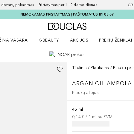
ovanų pakavimas Pristatymas per 1 - 2 darbo dienas
GR
NEMOKAMAS PRISTATYMAS Į PAŠTOMATUS IKI 08 09
Į Douglas pagrindinį pu
ŽINA VASARA
K-BEAUTY
AKCIJOS
PREKIŲ ŽENKLAI
meniu
aryti Amžina vasara meniu
Atidaryti AKCIJOS meniu
Atidaryti PREKIŲ 
Titulinis
Plaukams
Plaukų pri
ARGAN OIL AMPOLA
Plaukų aliejus
45 ml
0,14 €
 / 
1
ml
su PVM