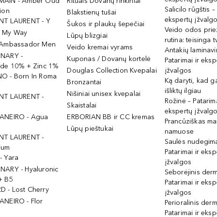
MAIN - Amber Oud
Rituals Dovanų rinkiniai
Salicilo rūgštis –
ion
Blakstienų tušai
ekspertų įžvalg
NT LAURENT - Y
Šukos ir plaukų šepečiai
Veido odos prie
- My Way
Lūpų blizgiai
rutina: teisinga 
 Ambassador Men
Veido kremai vyrams
Antakių laminav
INARY -
Kuponas / Dovanų kortelė
Patarimai ir eksp
ide 10% + Zinc 1%
Douglas Collection Kvepalai
įžvalgos
O - Born In Roma
Ką daryti, kad 
Bronzantai
išliktų ilgiau
Nišiniai unisex kvepalai
NT LAURENT -
Rožinė – Patarima
Skaistalai
ekspertų įžvalg
ANEIRO - Agua
ERBORIAN BB ir CC kremas
Prancūziškas ma
Lūpų pieštukai
namuose
NT LAURENT -
Saulės nudegima
ium
Patarimai ir eksp
- Yara
įžvalgos
NARY - Hyaluronic
Seborėjinis derm
+ B5
Patarimai ir eksp
 - Lost Cherry
įžvalgos
ANEIRO - Flor
Perioralinis derm
Patarimai ir eksp