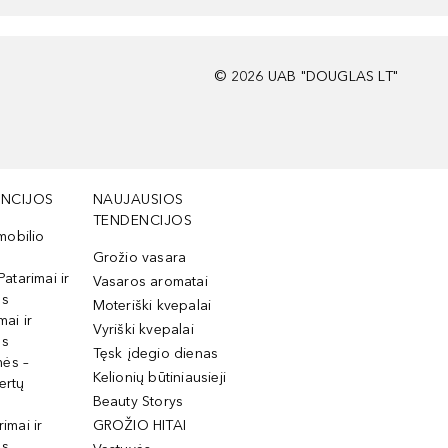
©
2026
UAB "DOUGLAS LT"
NCIJOS
NAUJAUSIOS
TENDENCIJOS
mobilio
Grožio vasara
Patarimai ir
Vasaros aromatai
os
Moteriški kvepalai
mai ir
Vyriški kvepalai
os
Tęsk įdegio dienas
mės –
Kelionių būtiniausieji
ertų
Beauty Storys
rimai ir
GROŽIO HITAI
os