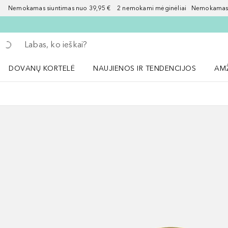
Nemokamas siuntimas nuo 39,95 € 2 nemokami mėginėliai Nemokamas d
Grįžk atgal
Vykdykite paiešką
DOVANŲ KORTELĖ
NAUJIENOS IR TENDENCIJOS
AM
Atidaryti NAUJIENOS IR TENDENCIJOS 
Atid