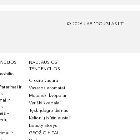
©
2026
UAB "DOUGLAS LT"
NCIJOS
NAUJAUSIOS
TENDENCIJOS
mobilio
Grožio vasara
Patarimai ir
Vasaros aromatai
os
Moteriški kvepalai
mai ir
Vyriški kvepalai
os
Tęsk įdegio dienas
mės –
Kelionių būtiniausieji
ertų
Beauty Storys
rimai ir
GROŽIO HITAI
os