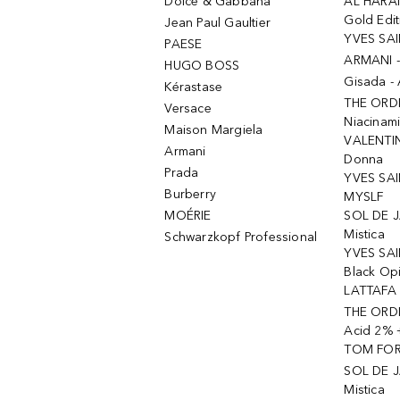
Dolce & Gabbana
AL HARA
Gold Edit
Jean Paul Gaultier
YVES SAI
PAESE
ARMANI 
HUGO BOSS
Gisada -
Kérastase
THE ORD
Versace
Niacinam
Maison Margiela
VALENTIN
Armani
Donna
Prada
YVES SAI
Burberry
MYSLF
MOÉRIE
SOL DE J
Mistica
Schwarzkopf Professional
YVES SAI
Black Op
LATTAFA 
THE ORDI
Acid 2% 
TOM FORD
SOL DE J
Mistica