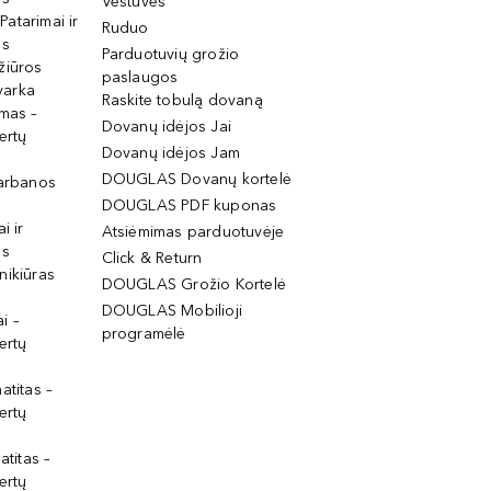
Vestuvės
 Patarimai ir
Ruduo
os
Parduotuvių grožio
žiūros
paslaugos
tvarka
Raskite tobulą dovaną
imas –
Dovanų idėjos Jai
ertų
Dovanų idėjos Jam
DOUGLAS Dovanų kortelė
garbanos
DOUGLAS PDF kuponas
i ir
Atsiėmimas parduotuvėje
os
Click & Return
nikiūras
DOUGLAS Grožio Kortelė
DOUGLAS Mobilioji
i –
programėlė
ertų
atitas –
ertų
atitas –
ertų