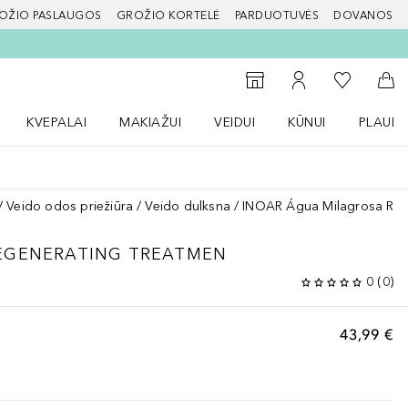
OŽIO PASLAUGOS
GROŽIO KORTELĖ
PARDUOTUVĖS
DOVANOS
slapį
Į mano nor
Į parduotuvių paiešką
Į mano paskyrą
Į kr
KVEPALAI
MAKIAŽUI
VEIDUI
KŪNUI
PLAUK
ŽENKLAI meniu
Atidaryti Kvepalai meniu
Atidaryti MAKIAŽUI meniu
Atidaryti VEIDUI meniu
Atidaryti KŪNUI men
Atidaryt
Veido odos priežiūra
Veido dulksna
INOAR Água Milagrosa Reg
EGENERATING TREATMEN
0
(
0
)
43,99 €