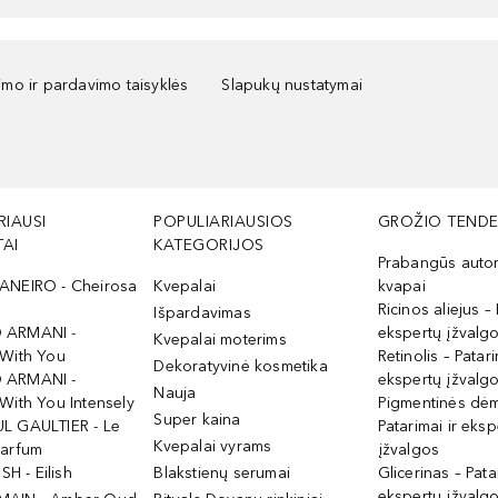
kimo ir pardavimo taisyklės
Slapukų nustatymai
RIAUSI
POPULIARIAUSIOS
GROŽIO TENDE
AI
KATEGORIJOS
Prabangūs auto
ANEIRO - Cheirosa
Kvepalai
kvapai
Ricinos aliejus – 
Išpardavimas
 ARMANI -
ekspertų įžvalg
Kvepalai moterims
 With You
Retinolis – Patari
Dekoratyvinė kosmetika
 ARMANI -
ekspertų įžvalg
Nauja
With You Intensely
Pigmentinės dė
Super kaina
L GAULTIER - Le
Patarimai ir eksp
Kvepalai vyrams
Parfum
įžvalgos
ISH - Eilish
Blakstienų serumai
Glicerinas – Pata
ekspertų įžvalg