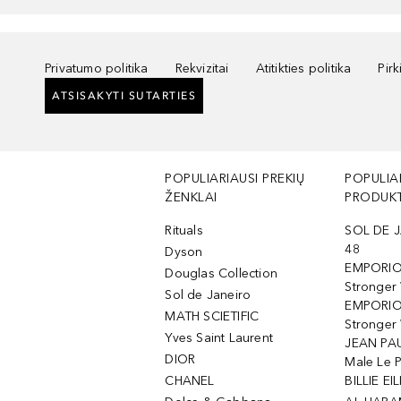
Privatumo politika
Rekvizitai
Atitikties politika
Pir
ATSISAKYTI SUTARTIES
POPULIARIAUSI PREKIŲ
POPULIA
ŽENKLAI
PRODUKT
Rituals
SOL DE J
48
Dyson
EMPORIO
Douglas Collection
Stronger
Sol de Janeiro
EMPORIO
MATH SCIETIFIC
Stronger 
Yves Saint Laurent
JEAN PAU
DIOR
Male Le 
CHANEL
BILLIE EIL