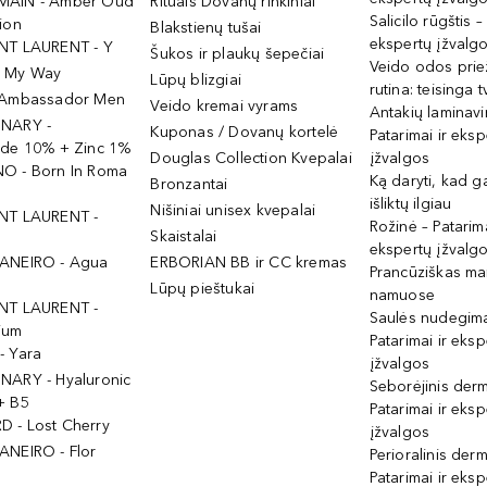
MAIN - Amber Oud
Rituals Dovanų rinkiniai
Salicilo rūgštis –
ion
Blakstienų tušai
ekspertų įžvalg
NT LAURENT - Y
Šukos ir plaukų šepečiai
Veido odos prie
- My Way
Lūpų blizgiai
rutina: teisinga 
 Ambassador Men
Veido kremai vyrams
Antakių laminav
INARY -
Kuponas / Dovanų kortelė
Patarimai ir eksp
ide 10% + Zinc 1%
Douglas Collection Kvepalai
įžvalgos
O - Born In Roma
Ką daryti, kad 
Bronzantai
išliktų ilgiau
Nišiniai unisex kvepalai
NT LAURENT -
Rožinė – Patarima
Skaistalai
ekspertų įžvalg
ANEIRO - Agua
ERBORIAN BB ir CC kremas
Prancūziškas ma
Lūpų pieštukai
namuose
NT LAURENT -
Saulės nudegima
ium
Patarimai ir eksp
- Yara
įžvalgos
NARY - Hyaluronic
Seborėjinis derm
+ B5
Patarimai ir eksp
 - Lost Cherry
įžvalgos
ANEIRO - Flor
Perioralinis derm
Patarimai ir eksp