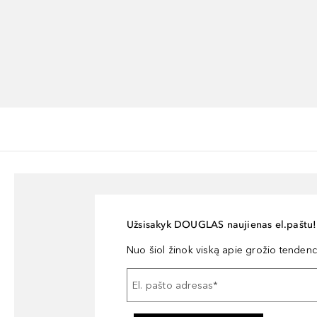
Užsisakyk DOUGLAS naujienas el.paštu!
Nuo šiol žinok viską apie grožio tendencij
El. pašto adresas
*