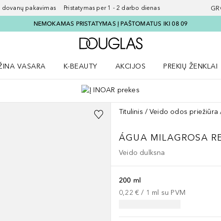
ovanų pakavimas Pristatymas per 1 - 2 darbo dienas
GR
NEMOKAMAS PRISTATYMAS Į PAŠTOMATUS IKI 08 09
Į Douglas pagrindinį pu
ŽINA VASARA
K-BEAUTY
AKCIJOS
PREKIŲ ŽENKLAI
meniu
aryti Amžina vasara meniu
Atidaryti AKCIJOS meniu
Atidaryti PREKIŲ 
Titulinis
Veido odos priežiūra
ÁGUA MILAGROSA R
Veido dulksna
200 ml
0,22 €
 / 
1
ml
su PVM