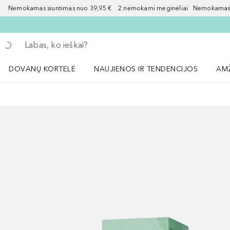
Nemokamas siuntimas nuo 39,95 € 2 nemokami mėginėliai Nemokamas d
Grįžk atgal
Vykdykite paiešką
DOVANŲ KORTELĖ
NAUJIENOS IR TENDENCIJOS
AM
Atidaryti NAUJIENOS IR TENDENCIJOS 
Atid