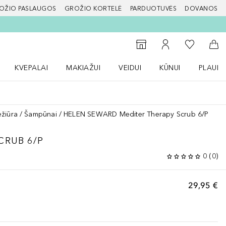
OŽIO PASLAUGOS
GROŽIO KORTELĖ
PARDUOTUVĖS
DOVANOS
slapį
Į mano nor
Į parduotuvių paiešką
Į mano paskyrą
Į kr
KVEPALAI
MAKIAŽUI
VEIDUI
KŪNUI
PLAUK
ŽENKLAI meniu
Atidaryti Kvepalai meniu
Atidaryti MAKIAŽUI meniu
Atidaryti VEIDUI meniu
Atidaryti KŪNUI men
Atidaryt
ežiūra
Šampūnai
HELEN SEWARD Mediter Therapy Scrub 6/P
CRUB 6/P
0
(
0
)
29,95 €