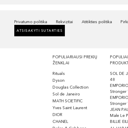
Privatumo politika
Rekvizitai
Atitikties politika
Pir
ATSISAKYTI SUTARTIES
POPULIARIAUSI PREKIŲ
POPULIA
ŽENKLAI
PRODUKT
Rituals
SOL DE J
48
Dyson
EMPORIO
Douglas Collection
Stronger
Sol de Janeiro
EMPORIO
MATH SCIETIFIC
Stronger 
Yves Saint Laurent
JEAN PAU
DIOR
Male Le 
CHANEL
BILLIE EIL