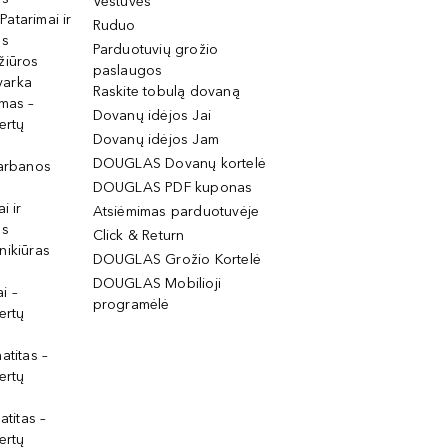
Vestuvės
 Patarimai ir
Ruduo
os
Parduotuvių grožio
žiūros
paslaugos
tvarka
Raskite tobulą dovaną
imas –
Dovanų idėjos Jai
ertų
Dovanų idėjos Jam
DOUGLAS Dovanų kortelė
garbanos
DOUGLAS PDF kuponas
i ir
Atsiėmimas parduotuvėje
os
Click & Return
nikiūras
DOUGLAS Grožio Kortelė
DOUGLAS Mobilioji
i –
programėlė
ertų
atitas –
ertų
atitas –
ertų