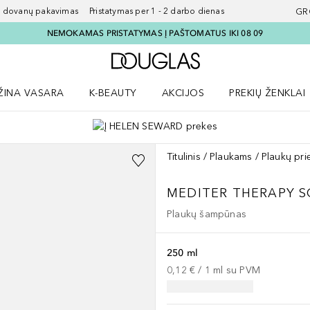
ovanų pakavimas Pristatymas per 1 - 2 darbo dienas
GR
NEMOKAMAS PRISTATYMAS Į PAŠTOMATUS IKI 08 09
Į Douglas pagrindinį pu
ŽINA VASARA
K-BEAUTY
AKCIJOS
PREKIŲ ŽENKLAI
meniu
aryti Amžina vasara meniu
Atidaryti AKCIJOS meniu
Atidaryti PREKIŲ 
Titulinis
Plaukams
Plaukų pri
MEDITER THERAPY S
Plaukų šampūnas
250 ml
0,12 €
 / 
1
ml
su PVM