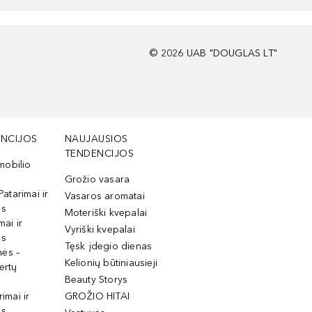
©
2026
UAB "DOUGLAS LT"
NCIJOS
NAUJAUSIOS
TENDENCIJOS
mobilio
Grožio vasara
Patarimai ir
Vasaros aromatai
os
Moteriški kvepalai
mai ir
Vyriški kvepalai
os
Tęsk įdegio dienas
mės –
Kelionių būtiniausieji
ertų
Beauty Storys
rimai ir
GROŽIO HITAI
os