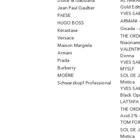
Dolce & Gabbana
AL HARA
Gold Edit
Jean Paul Gaultier
YVES SAI
PAESE
ARMANI 
HUGO BOSS
Gisada -
Kérastase
THE ORD
Versace
Niacinam
Maison Margiela
VALENTIN
Armani
Donna
Prada
YVES SAI
Burberry
MYSLF
MOÉRIE
SOL DE J
Mistica
Schwarzkopf Professional
YVES SAI
Black Op
LATTAFA 
THE ORDI
Acid 2% 
TOM FORD
SOL DE J
Mistica