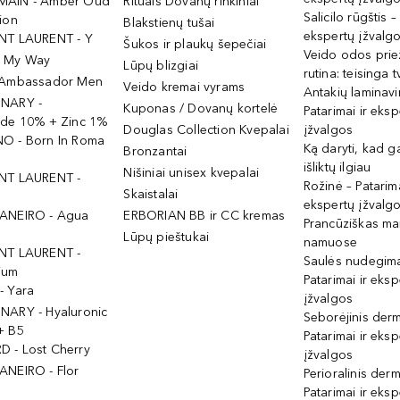
MAIN - Amber Oud
Rituals Dovanų rinkiniai
Salicilo rūgštis –
ion
Blakstienų tušai
ekspertų įžvalg
NT LAURENT - Y
Šukos ir plaukų šepečiai
Veido odos prie
- My Way
Lūpų blizgiai
rutina: teisinga 
 Ambassador Men
Veido kremai vyrams
Antakių laminav
INARY -
Kuponas / Dovanų kortelė
Patarimai ir eksp
ide 10% + Zinc 1%
Douglas Collection Kvepalai
įžvalgos
O - Born In Roma
Ką daryti, kad 
Bronzantai
išliktų ilgiau
Nišiniai unisex kvepalai
NT LAURENT -
Rožinė – Patarima
Skaistalai
ekspertų įžvalg
ANEIRO - Agua
ERBORIAN BB ir CC kremas
Prancūziškas ma
Lūpų pieštukai
namuose
NT LAURENT -
Saulės nudegima
ium
Patarimai ir eksp
- Yara
įžvalgos
NARY - Hyaluronic
Seborėjinis derm
+ B5
Patarimai ir eksp
 - Lost Cherry
įžvalgos
ANEIRO - Flor
Perioralinis derm
Patarimai ir eksp