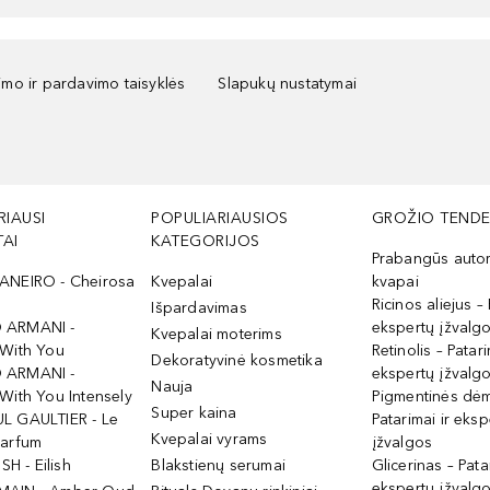
kimo ir pardavimo taisyklės
Slapukų nustatymai
RIAUSI
POPULIARIAUSIOS
GROŽIO TENDE
AI
KATEGORIJOS
Prabangūs auto
ANEIRO - Cheirosa
Kvepalai
kvapai
Ricinos aliejus – 
Išpardavimas
 ARMANI -
ekspertų įžvalg
Kvepalai moterims
 With You
Retinolis – Patari
Dekoratyvinė kosmetika
 ARMANI -
ekspertų įžvalg
Nauja
With You Intensely
Pigmentinės dė
Super kaina
L GAULTIER - Le
Patarimai ir eksp
Kvepalai vyrams
Parfum
įžvalgos
ISH - Eilish
Blakstienų serumai
Glicerinas – Pata
ekspertų įžvalg