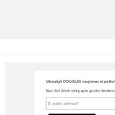
Užsisakyk DOUGLAS naujienas el.paštu!
Nuo šiol žinok viską apie grožio tendencij
El. pašto adresas
*