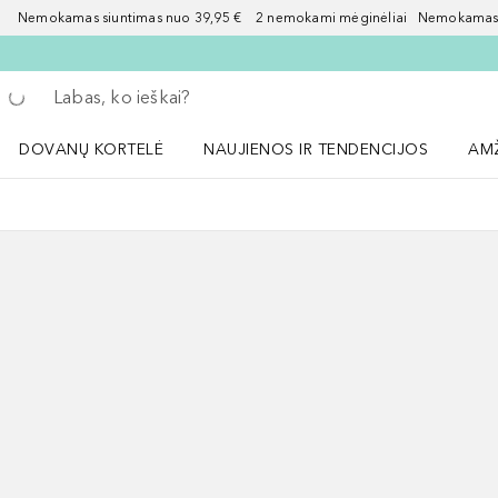
Nemokamas siuntimas nuo 39,95 € 2 nemokami mėginėliai Nemokamas d
Grįžk atgal
Vykdykite paiešką
DOVANŲ KORTELĖ
NAUJIENOS IR TENDENCIJOS
AM
Atidaryti NAUJIENOS IR TENDENCIJOS 
Atid