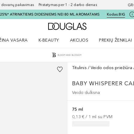
ovanų pakavimas Pristatymas per 1 - 2 darbo dienas
GR
I 25%* ATRINKTIEMS DIDESNIEMS NEI 80 ML AROMATAMS
Kodas:
BIG
Į Douglas pagrindinį pu
ŽINA VASARA
K-BEAUTY
AKCIJOS
PREKIŲ ŽENKLAI
meniu
aryti Amžina vasara meniu
Atidaryti AKCIJOS meniu
Atidaryti PREKIŲ 
Titulinis
Veido odos priežiūra
BABY WHISPERER CA
Veido dulksna
75 ml
0,13 €
 / 
1
ml
su PVM