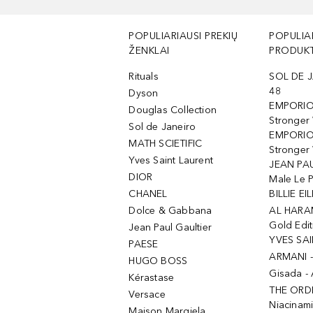
POPULIARIAUSI PREKIŲ
POPULIA
ŽENKLAI
PRODUKT
Rituals
SOL DE J
48
Dyson
EMPORIO
Douglas Collection
Stronger
Sol de Janeiro
EMPORIO
MATH SCIETIFIC
Stronger 
Yves Saint Laurent
JEAN PAU
DIOR
Male Le 
CHANEL
BILLIE EIL
Dolce & Gabbana
AL HARA
Gold Edit
Jean Paul Gaultier
YVES SAI
PAESE
ARMANI 
HUGO BOSS
Gisada -
Kérastase
THE ORD
Versace
Niacinam
Maison Margiela