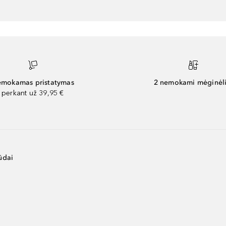
mokamas pristatymas
2 nemokami mėginėli
perkant už 39,95 €
ūdai