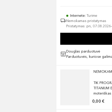
Internete
:
Turime
Nemokamas pristatymas
Pristatymas: pn, 07.08.2026
Douglas parduotuvė
Parduotuvės, kuriose galima
Praleisti slankiklį
NEMOKAM
TIK PROGR
TITANIUM 
moteriškas
0,00 €