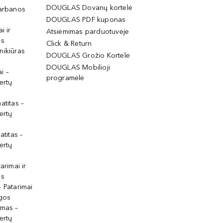
DOUGLAS Dovanų kortelė
garbanos
DOUGLAS PDF kuponas
i ir
Atsiėmimas parduotuvėje
os
Click & Return
nikiūras
DOUGLAS Grožio Kortelė
DOUGLAS Mobilioji
i –
programėlė
ertų
atitas –
ertų
atitas –
ertų
arimai ir
os
 Patarimai
lgos
ymas –
ertų