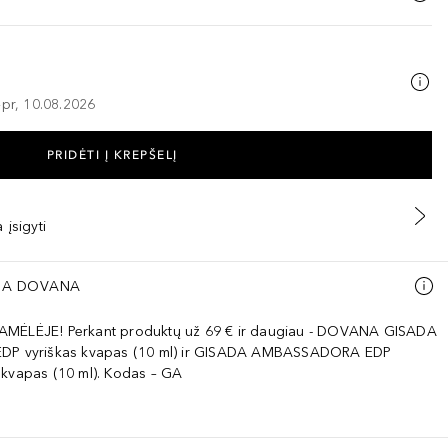
–pr, 10.08.2026
PRIDĖTI Į KREPŠELĮ
 įsigyti
A DOVANA
AMĖLĖJE! Perkant produktų už 69 € ir daugiau - DOVANA GISADA
EDP vyriškas kvapas (10 ml) ir GISADA AMBASSADORA EDP
 kvapas (10 ml). Kodas – GA