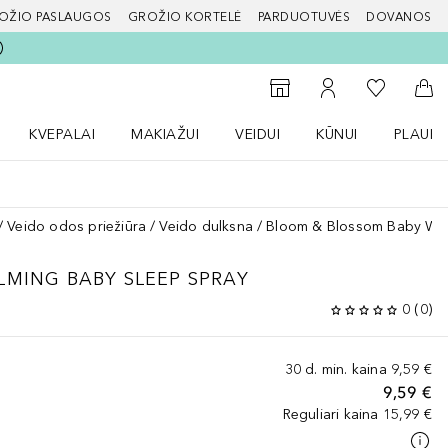
OŽIO PASLAUGOS
GROŽIO KORTELĖ
PARDUOTUVĖS
DOVANOS
slapį
Į mano nor
Į parduotuvių paiešką
Į mano paskyrą
Į kr
KVEPALAI
MAKIAŽUI
VEIDUI
KŪNUI
PLAUK
ŽENKLAI meniu
Atidaryti Kvepalai meniu
Atidaryti MAKIAŽUI meniu
Atidaryti VEIDUI meniu
Atidaryti KŪNUI men
Atidaryt
Veido odos priežiūra
Veido dulksna
Bloom & Blossom Baby Whi
LMING BABY SLEEP SPRAY
0
(
0
)
30 d. min. kaina
9,59 €
9,59 €
Reguliari kaina
15,99 €