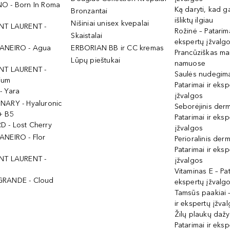
O - Born In Roma
Ką daryti, kad 
Bronzantai
išliktų ilgiau
Nišiniai unisex kvepalai
NT LAURENT -
Rožinė – Patarima
Skaistalai
ekspertų įžvalg
ANEIRO - Agua
ERBORIAN BB ir CC kremas
Prancūziškas ma
Lūpų pieštukai
namuose
NT LAURENT -
Saulės nudegima
ium
Patarimai ir eksp
- Yara
įžvalgos
NARY - Hyaluronic
Seborėjinis derm
+ B5
Patarimai ir eksp
 - Lost Cherry
įžvalgos
ANEIRO - Flor
Perioralinis derm
Patarimai ir eksp
NT LAURENT -
įžvalgos
Vitaminas E – Pat
GRANDE - Cloud
ekspertų įžvalg
Tamsūs paakiai –
ir ekspertų įžva
Žilų plaukų daž
Patarimai ir eksp