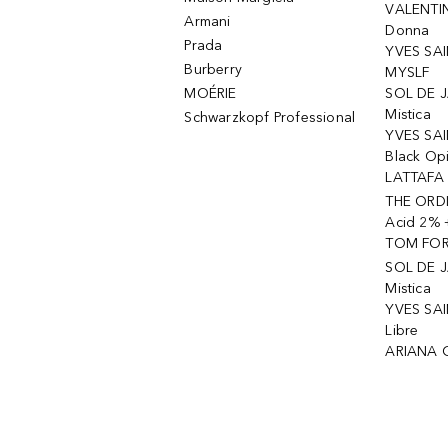
VALENTIN
Armani
Donna
Prada
YVES SAI
Burberry
MYSLF
MOÉRIE
SOL DE J
Mistica
Schwarzkopf Professional
YVES SAI
Black Op
LATTAFA 
THE ORDI
Acid 2% 
TOM FORD
SOL DE J
Mistica
YVES SAI
Libre
ARIANA 