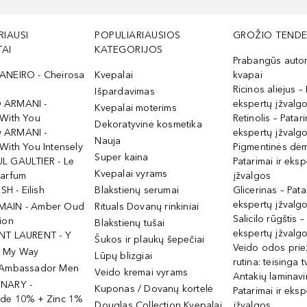
RIAUSI
POPULIARIAUSIOS
GROŽIO TENDE
AI
KATEGORIJOS
Prabangūs auto
ANEIRO - Cheirosa
Kvepalai
kvapai
Ricinos aliejus – 
Išpardavimas
 ARMANI -
ekspertų įžvalg
Kvepalai moterims
 With You
Retinolis – Patari
Dekoratyvinė kosmetika
 ARMANI -
ekspertų įžvalg
Nauja
With You Intensely
Pigmentinės dė
Super kaina
L GAULTIER - Le
Patarimai ir eksp
Kvepalai vyrams
Parfum
įžvalgos
ISH - Eilish
Blakstienų serumai
Glicerinas – Pata
ekspertų įžvalg
MAIN - Amber Oud
Rituals Dovanų rinkiniai
Salicilo rūgštis –
ion
Blakstienų tušai
ekspertų įžvalg
NT LAURENT - Y
Šukos ir plaukų šepečiai
Veido odos prie
- My Way
Lūpų blizgiai
rutina: teisinga 
 Ambassador Men
Veido kremai vyrams
Antakių laminav
INARY -
Kuponas / Dovanų kortelė
Patarimai ir eksp
ide 10% + Zinc 1%
Douglas Collection Kvepalai
įžvalgos