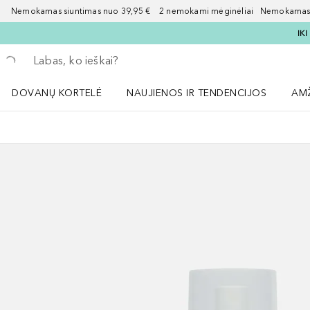
Nemokamas siuntimas nuo 39,95 € 2 nemokami mėginėliai Nemokamas d
IK
Grįžk atgal
Vykdykite paiešką
DOVANŲ KORTELĖ
NAUJIENOS IR TENDENCIJOS
AM
Atidaryti NAUJIENOS IR TENDENCIJOS 
Atid