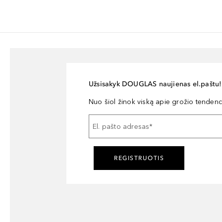
Užsisakyk DOUGLAS naujienas el.paštu!
Nuo šiol žinok viską apie grožio tendencij
El. pašto adresas
*
REGISTRUOTIS