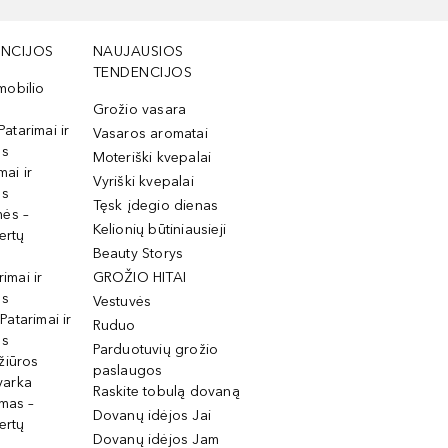
NCIJOS
NAUJAUSIOS
TENDENCIJOS
mobilio
Grožio vasara
Patarimai ir
Vasaros aromatai
os
Moteriški kvepalai
mai ir
Vyriški kvepalai
os
Tęsk įdegio dienas
mės –
Kelionių būtiniausieji
ertų
Beauty Storys
rimai ir
GROŽIO HITAI
os
Vestuvės
 Patarimai ir
Ruduo
os
Parduotuvių grožio
žiūros
paslaugos
tvarka
Raskite tobulą dovaną
imas –
Dovanų idėjos Jai
ertų
Dovanų idėjos Jam