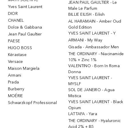
JEAN PAUL GAULTIER - Le
Yves Saint Laurent
Male Le Parfum
DIOR
BILLIE EILISH - Eilish
CHANEL
AL HARAMAIN - Amber Oud
Dolce & Gabbana
Gold Edition
YVES SAINT LAURENT - Y
Jean Paul Gaultier
ARMANI - My Way
PAESE
Gisada - Ambassador Men
HUGO BOSS
THE ORDINARY - Niacinamide
Kérastase
10% + Zinc 1%
Versace
VALENTINO - Born In Roma
Maison Margiela
Donna
Armani
YVES SAINT LAURENT -
Prada
MYSLF
Burberry
SOL DE JANEIRO - Agua
MOÉRIE
Mistica
YVES SAINT LAURENT - Black
Schwarzkopf Professional
Opium
LATTAFA - Yara
THE ORDINARY - Hyaluronic
Acid 2% + B5