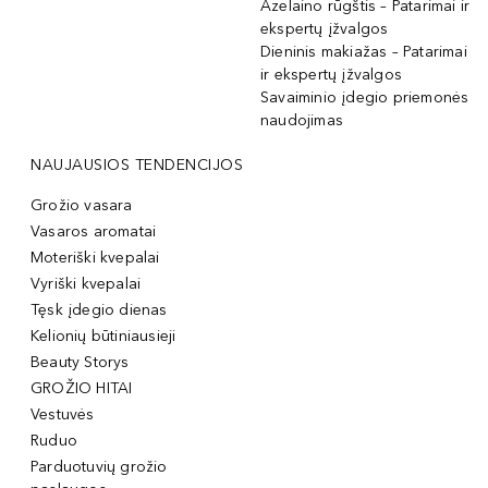
Azelaino rūgštis – Patarimai ir
ekspertų įžvalgos
Dieninis makiažas – Patarimai
ir ekspertų įžvalgos
Savaiminio įdegio priemonės
naudojimas
NAUJAUSIOS TENDENCIJOS
Grožio vasara
Vasaros aromatai
Moteriški kvepalai
Vyriški kvepalai
Tęsk įdegio dienas
Kelionių būtiniausieji
Beauty Storys
GROŽIO HITAI
Vestuvės
Ruduo
Parduotuvių grožio