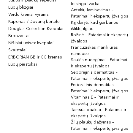
Šukos ir plaukų šepečiai
teisinga tvarka
Lūpų blizgiai
Antakių laminavimas –
Veido kremai vyrams
Patarimai ir ekspertų įžvalgos
Kuponas / Dovanų kortelė
Ką daryti, kad garbanos
Douglas Collection Kvepalai
išliktų ilgiau
Rožinė – Patarimai ir ekspertų
Bronzantai
įžvalgos
Nišiniai unisex kvepalai
Prancūziškas manikiūras
Skaistalai
namuose
ERBORIAN BB ir CC kremas
Saulės nudegimai – Patarimai
Lūpų pieštukai
ir ekspertų įžvalgos
Seborėjinis dermatitas –
Patarimai ir ekspertų įžvalgos
Perioralinis dermatitas –
Patarimai ir ekspertų įžvalgos
Vitaminas E – Patarimai ir
ekspertų įžvalgos
Tamsūs paakiai – Patarimai ir
ekspertų įžvalgos
Žilų plaukų dažymas –
Patarimai ir ekspertų įžvalgos