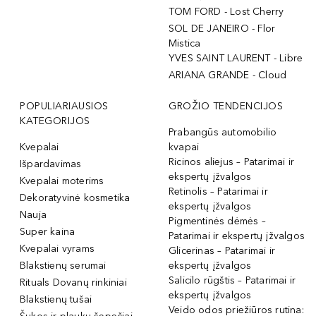
TOM FORD - Lost Cherry
SOL DE JANEIRO - Flor
Mistica
YVES SAINT LAURENT - Libre
ARIANA GRANDE - Cloud
POPULIARIAUSIOS
GROŽIO TENDENCIJOS
KATEGORIJOS
Prabangūs automobilio
Kvepalai
kvapai
Ricinos aliejus – Patarimai ir
Išpardavimas
ekspertų įžvalgos
Kvepalai moterims
Retinolis – Patarimai ir
Dekoratyvinė kosmetika
ekspertų įžvalgos
Nauja
Pigmentinės dėmės –
Super kaina
Patarimai ir ekspertų įžvalgos
Kvepalai vyrams
Glicerinas – Patarimai ir
Blakstienų serumai
ekspertų įžvalgos
Salicilo rūgštis – Patarimai ir
Rituals Dovanų rinkiniai
ekspertų įžvalgos
Blakstienų tušai
Veido odos priežiūros rutina: