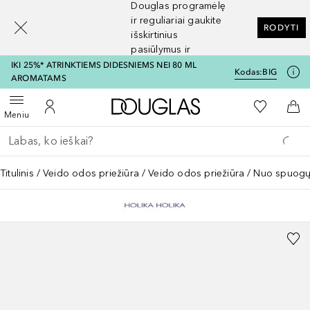
Douglas programėlę
[navigation.slideout.screenreader]
ir reguliariai gaukite
RODYTI
išskirtinius
pasiūlymus ir
nuolaidas
IKI 25%* ATRINKTIEMS DIDESNIEMS NEI 80 ML
Kodas:
BIG
AROMATAMS
Į Douglas pagrindinį pu
Į mano nor
Atidaryti meniu
Į mano paskyrą
Į kr
Meniu
Grįžk atgal
Vykdykite paiešką
Titulinis
Veido odos priežiūra
Veido odos priežiūra
Nuo spuog