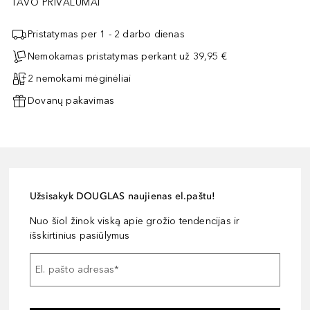
TAVO PRIVALUMAI
Pristatymas per 1 - 2 darbo dienas
Nemokamas pristatymas perkant už 39,95 €
2 nemokami mėginėliai
Dovanų pakavimas
Užsisakyk DOUGLAS naujienas el.paštu!
Nuo šiol žinok viską apie grožio tendencijas ir
išskirtinius pasiūlymus
El. pašto adresas
*