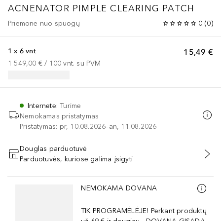
ACNENATOR PIMPLE CLEARING PATCH
Priemonė nuo spuogų
0
(
0
)
1 x 6 vnt
15,49 €
1 549,00 €
 / 
100
vnt.
su PVM
Internete
:
Turime
Nemokamas pristatymas
Pristatymas: pr, 10.08.2026–an, 11.08.2026
Douglas parduotuvė
Parduotuvės, kuriose galima įsigyti
PRIDĖTI Į KREPŠELĮ
Praleisti slankiklį
NEMOKAMA DOVANA
TIK PROGRAMĖLĖJE! Perkant produktų