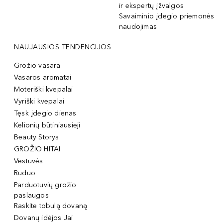
ir ekspertų įžvalgos
Savaiminio įdegio priemonės
naudojimas
NAUJAUSIOS TENDENCIJOS
Grožio vasara
Vasaros aromatai
Moteriški kvepalai
Vyriški kvepalai
Tęsk įdegio dienas
Kelionių būtiniausieji
Beauty Storys
GROŽIO HITAI
Vestuvės
Ruduo
Parduotuvių grožio
paslaugos
Raskite tobulą dovaną
Dovanų idėjos Jai