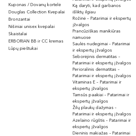
Kuponas / Dovanų kortelė
Ką daryti, kad garbanos
Douglas Collection Kvepalai
išliktų ilgiau
Rožinė – Patarimai ir ekspertų
Bronzantai
įžvalgos
Nišiniai unisex kvepalai
Prancūziškas manikiūras
Skaistalai
namuose
ERBORIAN BB ir CC kremas
Saulės nudegimai – Patarimai
Lūpų pieštukai
ir ekspertų įžvalgos
Seborėjinis dermatitas –
Patarimai ir ekspertų įžvalgos
Perioralinis dermatitas –
Patarimai ir ekspertų įžvalgos
Vitaminas E – Patarimai ir
ekspertų įžvalgos
Tamsūs paakiai – Patarimai ir
ekspertų įžvalgos
Žilų plaukų dažymas –
Patarimai ir ekspertų įžvalgos
Azelaino rūgštis – Patarimai ir
ekspertų įžvalgos
Dieninis makiažas – Patarimai