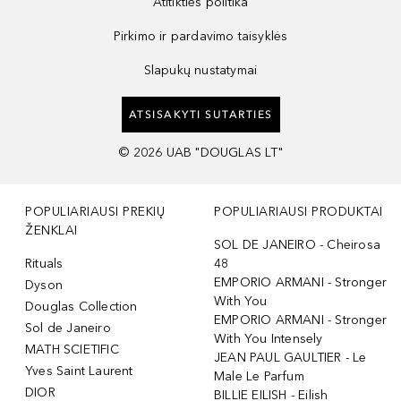
Atitikties politika
Pirkimo ir pardavimo taisyklės
Slapukų nustatymai
ATSISAKYTI SUTARTIES
©
2026
UAB "DOUGLAS LT"
POPULIARIAUSI PREKIŲ
POPULIARIAUSI PRODUKTAI
ŽENKLAI
SOL DE JANEIRO - Cheirosa
Rituals
48
EMPORIO ARMANI - Stronger
Dyson
With You
Douglas Collection
EMPORIO ARMANI - Stronger
Sol de Janeiro
With You Intensely
MATH SCIETIFIC
JEAN PAUL GAULTIER - Le
Yves Saint Laurent
Male Le Parfum
DIOR
BILLIE EILISH - Eilish