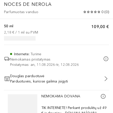
NOCES DE NEROLA
Parfumuotas vanduo
0
(
0
)
50 ml
109,00 €
2,18 €
 / 
1
ml
su PVM
Internete
:
Turime
Nemokamas pristatymas
Pristatymas: an, 11.08.2026–tr, 12.08.2026
Douglas parduotuvė
Parduotuvės, kuriose galima įsigyti
PRIDĖTI Į KREPŠELĮ
Praleisti slankiklį
NEMOKAMA DOVANA
TIK INTERNETE! Perkant produktų už 49