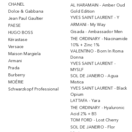
CHANEL
AL HARAMAIN - Amber Oud
Dolce & Gabbana
Gold Edition
YVES SAINT LAURENT - Y
Jean Paul Gaultier
ARMANI - My Way
PAESE
Gisada - Ambassador Men
HUGO BOSS
THE ORDINARY - Niacinamide
Kérastase
10% + Zinc 1%
Versace
VALENTINO - Born In Roma
Maison Margiela
Donna
Armani
YVES SAINT LAURENT -
Prada
MYSLF
Burberry
SOL DE JANEIRO - Agua
MOÉRIE
Mistica
YVES SAINT LAURENT - Black
Schwarzkopf Professional
Opium
LATTAFA - Yara
THE ORDINARY - Hyaluronic
Acid 2% + B5
TOM FORD - Lost Cherry
SOL DE JANEIRO - Flor