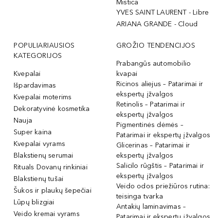
Mistica
YVES SAINT LAURENT - Libre
ARIANA GRANDE - Cloud
POPULIARIAUSIOS
GROŽIO TENDENCIJOS
KATEGORIJOS
Prabangūs automobilio
Kvepalai
kvapai
Ricinos aliejus – Patarimai ir
Išpardavimas
ekspertų įžvalgos
Kvepalai moterims
Retinolis – Patarimai ir
Dekoratyvinė kosmetika
ekspertų įžvalgos
Nauja
Pigmentinės dėmės –
Super kaina
Patarimai ir ekspertų įžvalgos
Kvepalai vyrams
Glicerinas – Patarimai ir
Blakstienų serumai
ekspertų įžvalgos
Salicilo rūgštis – Patarimai ir
Rituals Dovanų rinkiniai
ekspertų įžvalgos
Blakstienų tušai
Veido odos priežiūros rutina:
Šukos ir plaukų šepečiai
teisinga tvarka
Lūpų blizgiai
Antakių laminavimas –
Veido kremai vyrams
Patarimai ir ekspertų įžvalgos