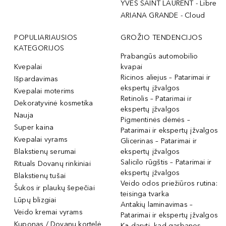
YVES SAINT LAURENT - Libre
ARIANA GRANDE - Cloud
POPULIARIAUSIOS
GROŽIO TENDENCIJOS
KATEGORIJOS
Prabangūs automobilio
Kvepalai
kvapai
Ricinos aliejus – Patarimai ir
Išpardavimas
ekspertų įžvalgos
Kvepalai moterims
Retinolis – Patarimai ir
Dekoratyvinė kosmetika
ekspertų įžvalgos
Nauja
Pigmentinės dėmės –
Super kaina
Patarimai ir ekspertų įžvalgos
Kvepalai vyrams
Glicerinas – Patarimai ir
Blakstienų serumai
ekspertų įžvalgos
Salicilo rūgštis – Patarimai ir
Rituals Dovanų rinkiniai
ekspertų įžvalgos
Blakstienų tušai
Veido odos priežiūros rutina:
Šukos ir plaukų šepečiai
teisinga tvarka
Lūpų blizgiai
Antakių laminavimas –
Veido kremai vyrams
Patarimai ir ekspertų įžvalgos
Kuponas / Dovanų kortelė
Ką daryti, kad garbanos