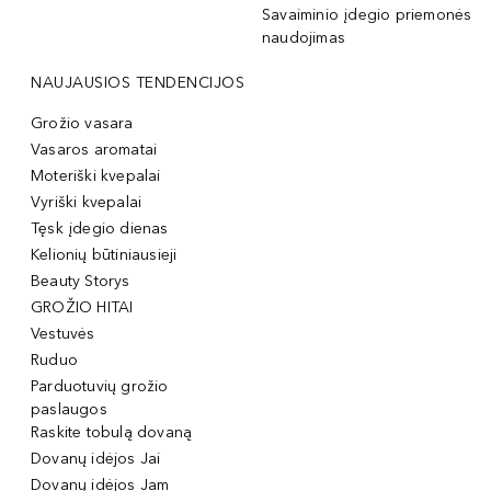
Savaiminio įdegio priemonės
naudojimas
NAUJAUSIOS TENDENCIJOS
Grožio vasara
Vasaros aromatai
Moteriški kvepalai
Vyriški kvepalai
Tęsk įdegio dienas
Kelionių būtiniausieji
Beauty Storys
GROŽIO HITAI
Vestuvės
Ruduo
Parduotuvių grožio
paslaugos
Raskite tobulą dovaną
Dovanų idėjos Jai
Dovanų idėjos Jam