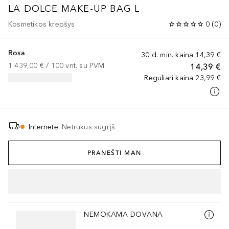
LA DOLCE MAKE-UP BAG L
Kosmetikos krepšys
0
(
0
)
Rosa
30 d. min. kaina
14,39 €
1 439,00 €
 / 
100
vnt.
su PVM
14,39 €
Reguliari kaina
23,99 €
Internete
:
Netrukus sugrįš
PRANEŠTI MAN
Praleisti slankiklį
NEMOKAMA DOVANA