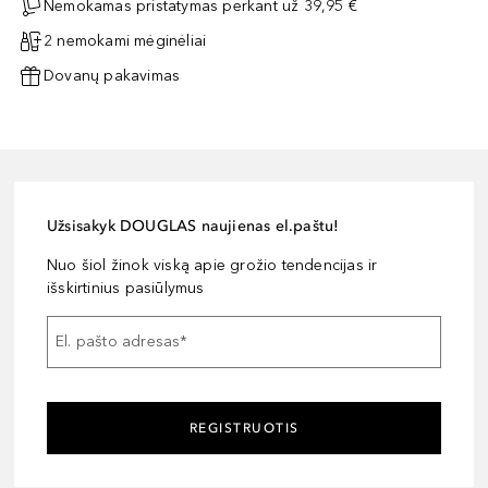
Nemokamas pristatymas perkant už 39,95 €
2 nemokami mėginėliai
Dovanų pakavimas
Užsisakyk DOUGLAS naujienas el.paštu!
Nuo šiol žinok viską apie grožio tendencijas ir
išskirtinius pasiūlymus
El. pašto adresas
*
REGISTRUOTIS