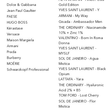
Dolce & Gabbana
Gold Edition
YVES SAINT LAURENT - Y
Jean Paul Gaultier
ARMANI - My Way
PAESE
Gisada - Ambassador Men
HUGO BOSS
THE ORDINARY - Niacinamide
Kérastase
10% + Zinc 1%
Versace
VALENTINO - Born In Roma
Maison Margiela
Donna
Armani
YVES SAINT LAURENT -
Prada
MYSLF
Burberry
SOL DE JANEIRO - Agua
MOÉRIE
Mistica
YVES SAINT LAURENT - Black
Schwarzkopf Professional
Opium
LATTAFA - Yara
THE ORDINARY - Hyaluronic
Acid 2% + B5
TOM FORD - Lost Cherry
SOL DE JANEIRO - Flor
Mistica