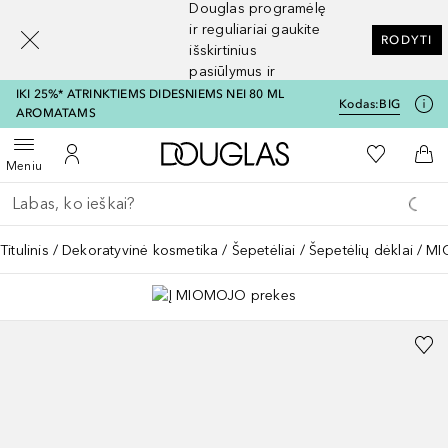
Douglas programėlę
[navigation.slideout.screenreader]
ir reguliariai gaukite
RODYTI
išskirtinius
pasiūlymus ir
nuolaidas
IKI 25%* ATRINKTIEMS DIDESNIEMS NEI 80 ML
Kodas:
BIG
AROMATAMS
Į Douglas pagrindinį pu
Į mano nor
Atidaryti meniu
Į mano paskyrą
Į kr
Meniu
Grįžk atgal
Vykdykite paiešką
Titulinis
Dekoratyvinė kosmetika
Šepetėliai
Šepetėlių dėklai
MI