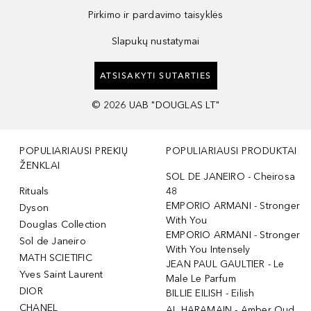
Pirkimo ir pardavimo taisyklės
Slapukų nustatymai
ATSISAKYTI SUTARTIES
©
2026
UAB "DOUGLAS LT"
POPULIARIAUSI PREKIŲ
POPULIARIAUSI PRODUKTAI
ŽENKLAI
SOL DE JANEIRO - Cheirosa
Rituals
48
EMPORIO ARMANI - Stronger
Dyson
With You
Douglas Collection
EMPORIO ARMANI - Stronger
Sol de Janeiro
With You Intensely
MATH SCIETIFIC
JEAN PAUL GAULTIER - Le
Yves Saint Laurent
Male Le Parfum
DIOR
BILLIE EILISH - Eilish
CHANEL
AL HARAMAIN - Amber Oud