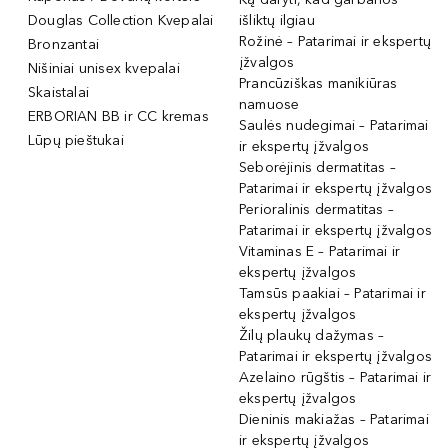
Douglas Collection Kvepalai
išliktų ilgiau
Rožinė – Patarimai ir ekspertų
Bronzantai
įžvalgos
Nišiniai unisex kvepalai
Prancūziškas manikiūras
Skaistalai
namuose
ERBORIAN BB ir CC kremas
Saulės nudegimai – Patarimai
Lūpų pieštukai
ir ekspertų įžvalgos
Seborėjinis dermatitas –
Patarimai ir ekspertų įžvalgos
Perioralinis dermatitas –
Patarimai ir ekspertų įžvalgos
Vitaminas E – Patarimai ir
ekspertų įžvalgos
Tamsūs paakiai – Patarimai ir
ekspertų įžvalgos
Žilų plaukų dažymas –
Patarimai ir ekspertų įžvalgos
Azelaino rūgštis – Patarimai ir
ekspertų įžvalgos
Dieninis makiažas – Patarimai
ir ekspertų įžvalgos