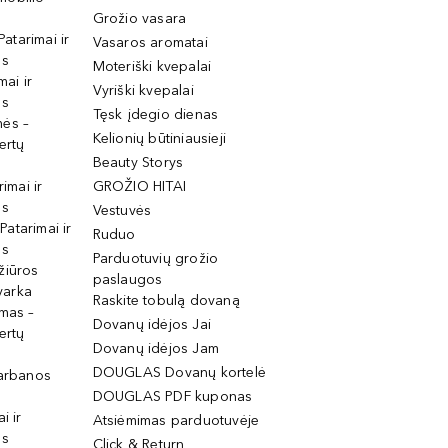
Grožio vasara
Patarimai ir
Vasaros aromatai
os
Moteriški kvepalai
mai ir
Vyriški kvepalai
os
Tęsk įdegio dienas
mės –
Kelionių būtiniausieji
ertų
Beauty Storys
rimai ir
GROŽIO HITAI
os
Vestuvės
 Patarimai ir
Ruduo
os
Parduotuvių grožio
žiūros
paslaugos
tvarka
Raskite tobulą dovaną
imas –
Dovanų idėjos Jai
ertų
Dovanų idėjos Jam
DOUGLAS Dovanų kortelė
garbanos
DOUGLAS PDF kuponas
i ir
Atsiėmimas parduotuvėje
os
Click & Return