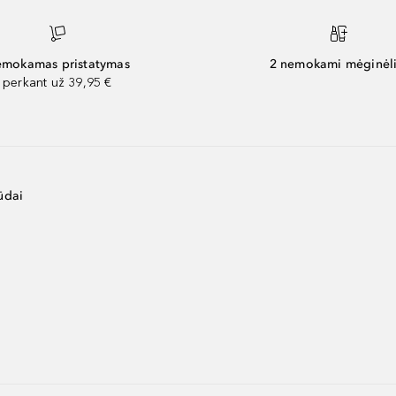
mokamas pristatymas
2 nemokami mėginėli
perkant už 39,95 €
ūdai