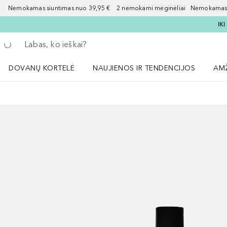
Nemokamas siuntimas nuo 39,95 € 2 nemokami mėginėliai Nemokamas d
IK
Grįžk atgal
Vykdykite paiešką
DOVANŲ KORTELĖ
NAUJIENOS IR TENDENCIJOS
AM
Atidaryti NAUJIENOS IR TENDENCIJOS 
Atid