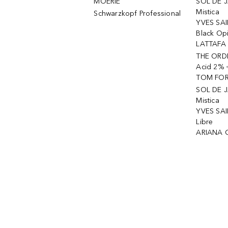
MOÉRIE
SOL DE J
Mistica
Schwarzkopf Professional
YVES SAI
Black Op
LATTAFA 
THE ORDI
Acid 2% 
TOM FORD
SOL DE J
Mistica
YVES SAI
Libre
ARIANA 