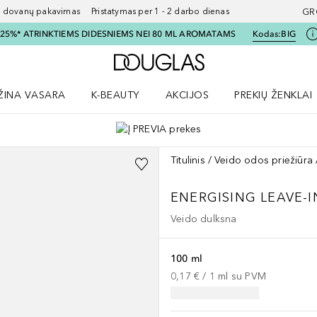
ovanų pakavimas Pristatymas per 1 - 2 darbo dienas
GR
I 25%* ATRINKTIEMS DIDESNIEMS NEI 80 ML AROMATAMS
Kodas:
BIG
Į Douglas pagrindinį pu
ŽINA VASARA
K-BEAUTY
AKCIJOS
PREKIŲ ŽENKLAI
meniu
aryti Amžina vasara meniu
Atidaryti AKCIJOS meniu
Atidaryti PREKIŲ 
Titulinis
Veido odos priežiūra
ENERGISING LEAVE-I
Veido dulksna
100 ml
0,17 €
 / 
1
ml
su PVM