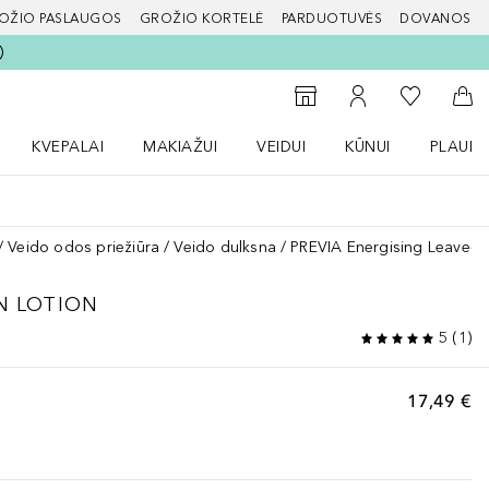
OŽIO PASLAUGOS
GROŽIO KORTELĖ
PARDUOTUVĖS
DOVANOS
slapį
Į mano nor
Į parduotuvių paiešką
Į mano paskyrą
Į kr
KVEPALAI
MAKIAŽUI
VEIDUI
KŪNUI
PLAUK
ŽENKLAI meniu
Atidaryti Kvepalai meniu
Atidaryti MAKIAŽUI meniu
Atidaryti VEIDUI meniu
Atidaryti KŪNUI men
Atidaryt
Veido odos priežiūra
Veido dulksna
PREVIA Energising Leave-In
N LOTION
5
(
1
)
17,49 €