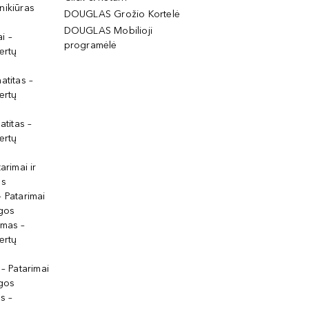
nikiūras
DOUGLAS Grožio Kortelė
DOUGLAS Mobilioji
i –
programėlė
ertų
atitas –
ertų
atitas –
ertų
arimai ir
os
 Patarimai
lgos
ymas –
ertų
 – Patarimai
lgos
s –