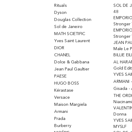
Rituals
SOL DE J
48
Dyson
EMPORIO
Douglas Collection
Stronger
Sol de Janeiro
EMPORIO
MATH SCIETIFIC
Stronger 
Yves Saint Laurent
JEAN PAU
DIOR
Male Le 
CHANEL
BILLIE EIL
Dolce & Gabbana
AL HARA
Gold Edit
Jean Paul Gaultier
YVES SAI
PAESE
ARMANI 
HUGO BOSS
Gisada -
Kérastase
THE ORD
Versace
Niacinam
Maison Margiela
VALENTIN
Armani
Donna
Prada
YVES SAI
Burberry
MYSLF