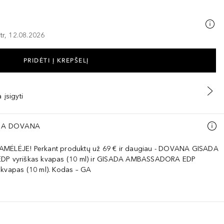
tr, 12.08.2026
PRIDĖTI Į KREPŠELĮ
 įsigyti
A DOVANA
AMĖLĖJE! Perkant produktų už 69 € ir daugiau - DOVANA GISADA
EDP vyriškas kvapas (10 ml) ir GISADA AMBASSADORA EDP
 kvapas (10 ml). Kodas – GA