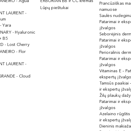
ANEIRO - Agua
ERBORIAN BB ir CC kremas
Prancūziškas ma
Lūpų pieštukai
namuose
NT LAURENT -
Saulės nudegima
ium
Patarimai ir eksp
- Yara
įžvalgos
NARY - Hyaluronic
Seborėjinis derm
+ B5
Patarimai ir eksp
 - Lost Cherry
įžvalgos
ANEIRO - Flor
Perioralinis derm
Patarimai ir eksp
NT LAURENT -
įžvalgos
Vitaminas E – Pat
GRANDE - Cloud
ekspertų įžvalg
Tamsūs paakiai –
ir ekspertų įžva
Žilų plaukų daž
Patarimai ir eksp
įžvalgos
Azelaino rūgštis
ir ekspertų įžva
Dieninis makiaža