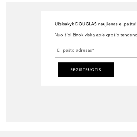
Užsisakyk DOUGLAS naujienas el.paštu!
Nuo šiol žinok viską apie grožio tendencij
El. pašto adresas
*
REGISTRUOTIS