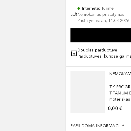
Internete
:
Turime
Nemokamas pristatymas
Pristatymas: an, 11.08.2026–
Douglas parduotuvė
Parduotuvės, kuriose galima
Praleisti slankiklį
NEMOKAM
TIK PROGR
TITANIUM 
moteriškas
0,00 €
PAPILDOMA INFORMACIJA