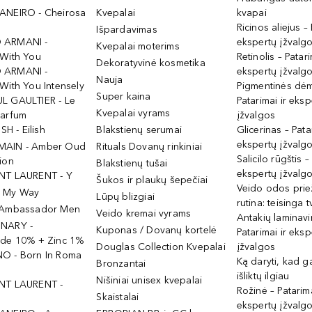
ANEIRO - Cheirosa
Kvepalai
kvapai
Ricinos aliejus – 
Išpardavimas
 ARMANI -
ekspertų įžvalg
Kvepalai moterims
 With You
Retinolis – Patari
Dekoratyvinė kosmetika
 ARMANI -
ekspertų įžvalg
Nauja
With You Intensely
Pigmentinės dė
Super kaina
L GAULTIER - Le
Patarimai ir eksp
Kvepalai vyrams
Parfum
įžvalgos
ISH - Eilish
Blakstienų serumai
Glicerinas – Pata
ekspertų įžvalg
MAIN - Amber Oud
Rituals Dovanų rinkiniai
Salicilo rūgštis –
ion
Blakstienų tušai
ekspertų įžvalg
NT LAURENT - Y
Šukos ir plaukų šepečiai
Veido odos prie
- My Way
Lūpų blizgiai
rutina: teisinga 
 Ambassador Men
Veido kremai vyrams
Antakių laminav
INARY -
Kuponas / Dovanų kortelė
Patarimai ir eksp
ide 10% + Zinc 1%
Douglas Collection Kvepalai
įžvalgos
O - Born In Roma
Ką daryti, kad 
Bronzantai
išliktų ilgiau
Nišiniai unisex kvepalai
NT LAURENT -
Rožinė – Patarima
Skaistalai
ekspertų įžvalg