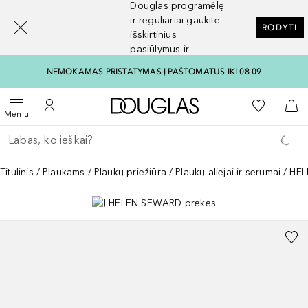
Douglas programėlę
[navigation.slideout.screenreader]
ir reguliariai gaukite
RODYTI
išskirtinius
pasiūlymus ir
nuolaidas
NEMOKAMAS PRISTATYMAS Į PAŠTOMATUS IKI 08 09
Į Douglas pagrindinį pu
Į mano nor
Atidaryti meniu
Į mano paskyrą
Į kr
Meniu
Grįžk atgal
Vykdykite paiešką
Titulinis
Plaukams
Plaukų priežiūra
Plaukų aliejai ir serumai
HEL