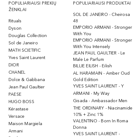
POPULIARIAUSI PREKIŲ
POPULIARIAUSI PRODUKTAI
ŽENKLAI
SOL DE JANEIRO - Cheirosa
Rituals
48
EMPORIO ARMANI - Stronger
Dyson
With You
Douglas Collection
EMPORIO ARMANI - Stronger
Sol de Janeiro
With You Intensely
MATH SCIETIFIC
JEAN PAUL GAULTIER - Le
Yves Saint Laurent
Male Le Parfum
DIOR
BILLIE EILISH - Eilish
CHANEL
AL HARAMAIN - Amber Oud
Dolce & Gabbana
Gold Edition
YVES SAINT LAURENT - Y
Jean Paul Gaultier
ARMANI - My Way
PAESE
Gisada - Ambassador Men
HUGO BOSS
THE ORDINARY - Niacinamide
Kérastase
10% + Zinc 1%
Versace
VALENTINO - Born In Roma
Maison Margiela
Donna
Armani
YVES SAINT LAURENT -