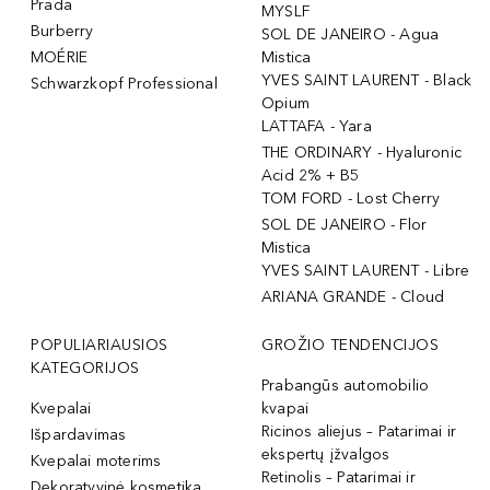
Prada
MYSLF
Burberry
SOL DE JANEIRO - Agua
MOÉRIE
Mistica
YVES SAINT LAURENT - Black
Schwarzkopf Professional
Opium
LATTAFA - Yara
THE ORDINARY - Hyaluronic
Acid 2% + B5
TOM FORD - Lost Cherry
SOL DE JANEIRO - Flor
Mistica
YVES SAINT LAURENT - Libre
ARIANA GRANDE - Cloud
POPULIARIAUSIOS
GROŽIO TENDENCIJOS
KATEGORIJOS
Prabangūs automobilio
Kvepalai
kvapai
Ricinos aliejus – Patarimai ir
Išpardavimas
ekspertų įžvalgos
Kvepalai moterims
Retinolis – Patarimai ir
Dekoratyvinė kosmetika