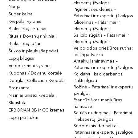
ekspertų įžvalgos
Nauja
Pigmentinės dėmės –
Super kaina
Patarimai ir ekspertų įžvalgos
Kvepalai vyrams
Glicerinas – Patarimai ir
Blakstienų serumai
ekspertų įžvalgos
Salicilo rūgštis – Patarimai ir
Rituals Dovanų rinkiniai
ekspertų įžvalgos
Blakstienų tušai
Veido odos priežiūros rutina:
Šukos ir plaukų šepečiai
teisinga tvarka
Lūpų blizgiai
Antakių laminavimas –
Veido kremai vyrams
Patarimai ir ekspertų įžvalgos
Kuponas / Dovanų kortelė
Ką daryti, kad garbanos
Douglas Collection Kvepalai
išliktų ilgiau
Rožinė – Patarimai ir ekspertų
Bronzantai
įžvalgos
Nišiniai unisex kvepalai
Prancūziškas manikiūras
Skaistalai
namuose
ERBORIAN BB ir CC kremas
Saulės nudegimai – Patarimai
Lūpų pieštukai
ir ekspertų įžvalgos
Seborėjinis dermatitas –
Patarimai ir ekspertų įžvalgos