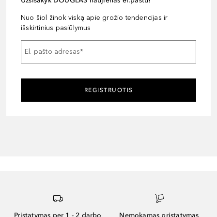
Užsisakyk DOUGLAS naujienas el.paštu!
Nuo šiol žinok viską apie grožio tendencijas ir
išskirtinius pasiūlymus
El. pašto adresas
*
REGISTRUOTIS
Pristatymas per 1 - 2 darbo
Nemokamas pristatymas