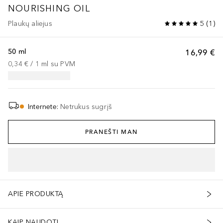
NOURISHING OIL
Plaukų aliejus
5
(
1
)
50 ml
16,99 €
0,34 €
 / 
1
ml
su PVM
Internete
:
Netrukus sugrįš
PRANEŠTI MAN
APIE PRODUKTĄ
KAIP NAUDOTI