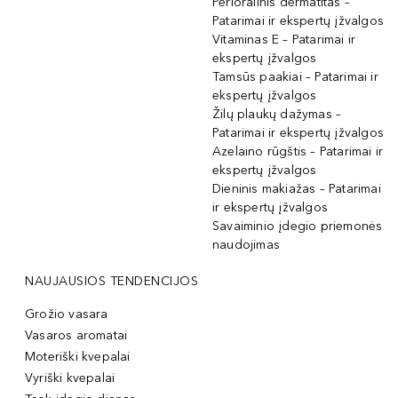
Perioralinis dermatitas –
Patarimai ir ekspertų įžvalgos
Vitaminas E – Patarimai ir
ekspertų įžvalgos
Tamsūs paakiai – Patarimai ir
ekspertų įžvalgos
Žilų plaukų dažymas –
Patarimai ir ekspertų įžvalgos
Azelaino rūgštis – Patarimai ir
ekspertų įžvalgos
Dieninis makiažas – Patarimai
ir ekspertų įžvalgos
Savaiminio įdegio priemonės
naudojimas
NAUJAUSIOS TENDENCIJOS
Grožio vasara
Vasaros aromatai
Moteriški kvepalai
Vyriški kvepalai