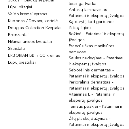
Šukos ir plaukų šepečiai
teisinga tvarka
Lūpų blizgiai
Antakių laminavimas –
Veido kremai vyrams
Patarimai ir ekspertų įžvalgos
Kuponas / Dovanų kortelė
Ką daryti, kad garbanos
Douglas Collection Kvepalai
išliktų ilgiau
Rožinė – Patarimai ir ekspertų
Bronzantai
įžvalgos
Nišiniai unisex kvepalai
Prancūziškas manikiūras
Skaistalai
namuose
ERBORIAN BB ir CC kremas
Saulės nudegimai – Patarimai
Lūpų pieštukai
ir ekspertų įžvalgos
Seborėjinis dermatitas –
Patarimai ir ekspertų įžvalgos
Perioralinis dermatitas –
Patarimai ir ekspertų įžvalgos
Vitaminas E – Patarimai ir
ekspertų įžvalgos
Tamsūs paakiai – Patarimai ir
ekspertų įžvalgos
Žilų plaukų dažymas –
Patarimai ir ekspertų įžvalgos