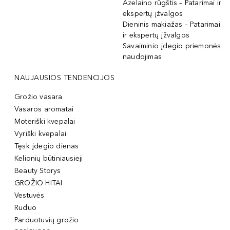
Azelaino rūgštis – Patarimai ir
ekspertų įžvalgos
Dieninis makiažas – Patarimai
ir ekspertų įžvalgos
Savaiminio įdegio priemonės
naudojimas
NAUJAUSIOS TENDENCIJOS
Grožio vasara
Vasaros aromatai
Moteriški kvepalai
Vyriški kvepalai
Tęsk įdegio dienas
Kelionių būtiniausieji
Beauty Storys
GROŽIO HITAI
Vestuvės
Ruduo
Parduotuvių grožio