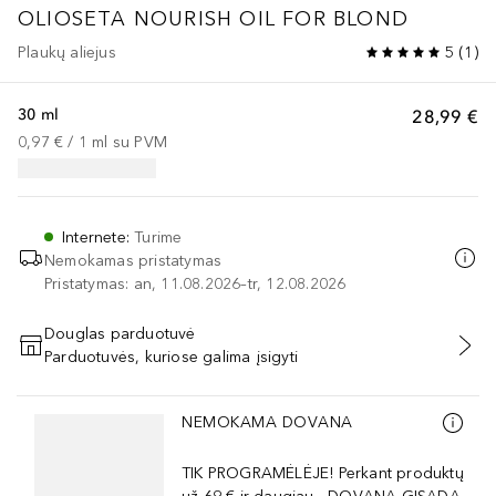
OLIOSETA NOURISH OIL FOR BLOND
Plaukų aliejus
5
(
1
)
30 ml
28,99 €
0,97 €
 / 
1
ml
su PVM
Internete
:
Turime
Nemokamas pristatymas
Pristatymas: an, 11.08.2026–tr, 12.08.2026
Douglas parduotuvė
Parduotuvės, kuriose galima įsigyti
PRIDĖTI Į KREPŠELĮ
Praleisti slankiklį
NEMOKAMA DOVANA
TIK PROGRAMĖLĖJE! Perkant produktų