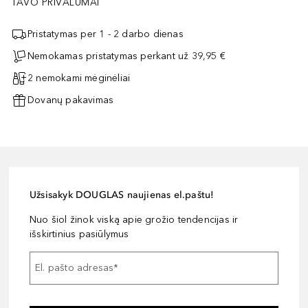
TAVO PRIVALUMAI
Pristatymas per 1 - 2 darbo dienas
Nemokamas pristatymas perkant už 39,95 €
2 nemokami mėginėliai
Dovanų pakavimas
Užsisakyk DOUGLAS naujienas el.paštu!
Nuo šiol žinok viską apie grožio tendencijas ir
išskirtinius pasiūlymus
El. pašto adresas
*