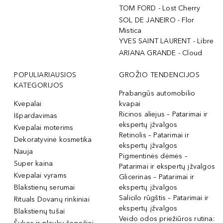
TOM FORD - Lost Cherry
SOL DE JANEIRO - Flor
Mistica
YVES SAINT LAURENT - Libre
ARIANA GRANDE - Cloud
POPULIARIAUSIOS
GROŽIO TENDENCIJOS
KATEGORIJOS
Prabangūs automobilio
Kvepalai
kvapai
Ricinos aliejus – Patarimai ir
Išpardavimas
ekspertų įžvalgos
Kvepalai moterims
Retinolis – Patarimai ir
Dekoratyvinė kosmetika
ekspertų įžvalgos
Nauja
Pigmentinės dėmės –
Super kaina
Patarimai ir ekspertų įžvalgos
Kvepalai vyrams
Glicerinas – Patarimai ir
Blakstienų serumai
ekspertų įžvalgos
Salicilo rūgštis – Patarimai ir
Rituals Dovanų rinkiniai
ekspertų įžvalgos
Blakstienų tušai
Veido odos priežiūros rutina: