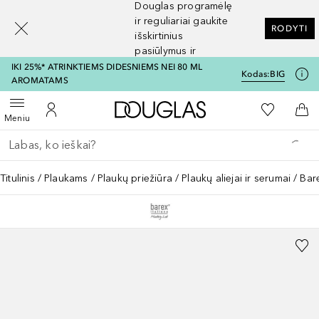
Douglas programėlę
[navigation.slideout.screenreader]
ir reguliariai gaukite
RODYTI
išskirtinius
pasiūlymus ir
nuolaidas
IKI 25%* ATRINKTIEMS DIDESNIEMS NEI 80 ML
Kodas:
BIG
AROMATAMS
Į Douglas pagrindinį pu
Į mano nor
Atidaryti meniu
Į mano paskyrą
Į kr
Meniu
Grįžk atgal
Vykdykite paiešką
Titulinis
Plaukams
Plaukų priežiūra
Plaukų aliejai ir serumai
Bar