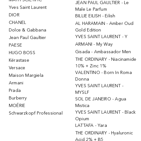
JEAN PAUL GAULTIER - Le
Yves Saint Laurent
Male Le Parfum
DIOR
BILLIE EILISH - Eilish
CHANEL
AL HARAMAIN - Amber Oud
Dolce & Gabbana
Gold Edition
YVES SAINT LAURENT - Y
Jean Paul Gaultier
ARMANI - My Way
PAESE
Gisada - Ambassador Men
HUGO BOSS
THE ORDINARY - Niacinamide
Kérastase
10% + Zinc 1%
Versace
VALENTINO - Born In Roma
Maison Margiela
Donna
Armani
YVES SAINT LAURENT -
Prada
MYSLF
Burberry
SOL DE JANEIRO - Agua
MOÉRIE
Mistica
YVES SAINT LAURENT - Black
Schwarzkopf Professional
Opium
LATTAFA - Yara
THE ORDINARY - Hyaluronic
Acid 2% + B5