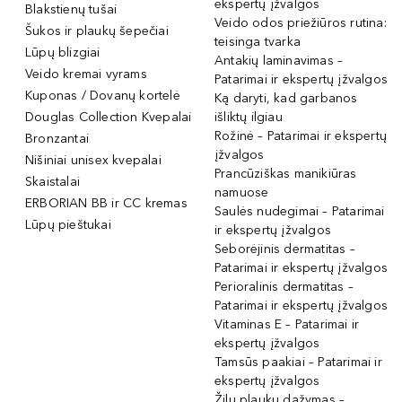
ekspertų įžvalgos
Blakstienų tušai
Veido odos priežiūros rutina:
Šukos ir plaukų šepečiai
teisinga tvarka
Lūpų blizgiai
Antakių laminavimas –
Veido kremai vyrams
Patarimai ir ekspertų įžvalgos
Kuponas / Dovanų kortelė
Ką daryti, kad garbanos
Douglas Collection Kvepalai
išliktų ilgiau
Rožinė – Patarimai ir ekspertų
Bronzantai
įžvalgos
Nišiniai unisex kvepalai
Prancūziškas manikiūras
Skaistalai
namuose
ERBORIAN BB ir CC kremas
Saulės nudegimai – Patarimai
Lūpų pieštukai
ir ekspertų įžvalgos
Seborėjinis dermatitas –
Patarimai ir ekspertų įžvalgos
Perioralinis dermatitas –
Patarimai ir ekspertų įžvalgos
Vitaminas E – Patarimai ir
ekspertų įžvalgos
Tamsūs paakiai – Patarimai ir
ekspertų įžvalgos
Žilų plaukų dažymas –