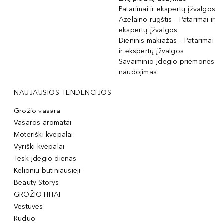
Patarimai ir ekspertų įžvalgos
Azelaino rūgštis – Patarimai ir
ekspertų įžvalgos
Dieninis makiažas – Patarimai
ir ekspertų įžvalgos
Savaiminio įdegio priemonės
naudojimas
NAUJAUSIOS TENDENCIJOS
Grožio vasara
Vasaros aromatai
Moteriški kvepalai
Vyriški kvepalai
Tęsk įdegio dienas
Kelionių būtiniausieji
Beauty Storys
GROŽIO HITAI
Vestuvės
Ruduo