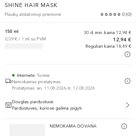
SHINE HAIR MASK
Plaukų atstatomoji priemonė
0
(
0
)
150 ml
30 d. min. kaina
12,94 €
0,09 €
 / 
1
ml
su PVM
12,94 €
Reguliari kaina
18,49 €
Internete
:
Turime
Nemokamas pristatymas
Pristatymas: an, 11.08.2026–tr, 12.08.2026
Douglas parduotuvė
Parduotuvės, kuriose galima įsigyti
PRIDĖTI Į KREPŠELĮ
Praleisti slankiklį
NEMOKAMA DOVANA