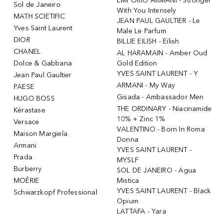
EMPORIO ARMANI - Stronger
Sol de Janeiro
With You Intensely
MATH SCIETIFIC
JEAN PAUL GAULTIER - Le
Yves Saint Laurent
Male Le Parfum
DIOR
BILLIE EILISH - Eilish
CHANEL
AL HARAMAIN - Amber Oud
Dolce & Gabbana
Gold Edition
YVES SAINT LAURENT - Y
Jean Paul Gaultier
ARMANI - My Way
PAESE
Gisada - Ambassador Men
HUGO BOSS
THE ORDINARY - Niacinamide
Kérastase
10% + Zinc 1%
Versace
VALENTINO - Born In Roma
Maison Margiela
Donna
Armani
YVES SAINT LAURENT -
Prada
MYSLF
Burberry
SOL DE JANEIRO - Agua
MOÉRIE
Mistica
YVES SAINT LAURENT - Black
Schwarzkopf Professional
Opium
LATTAFA - Yara