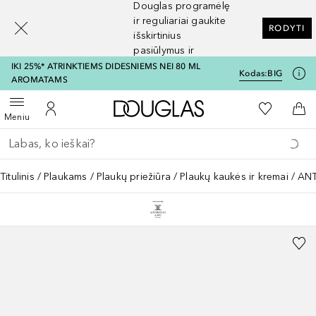
Douglas programėlę
[navigation.slideout.screenreader]
ir reguliariai gaukite
RODYTI
išskirtinius
pasiūlymus ir
nuolaidas
IKI 25%* ATRINKTIEMS DIDESNIEMS NEI 80 ML
Kodas:
BIG
AROMATAMS
Į Douglas pagrindinį pu
Į mano nor
Atidaryti meniu
Į mano paskyrą
Į kr
Meniu
Grįžk atgal
Vykdykite paiešką
Titulinis
Plaukams
Plaukų priežiūra
Plaukų kaukės ir kremai
ANT