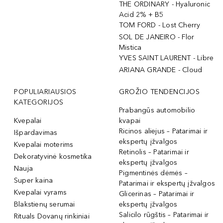
THE ORDINARY - Hyaluronic
Acid 2% + B5
TOM FORD - Lost Cherry
SOL DE JANEIRO - Flor
Mistica
YVES SAINT LAURENT - Libre
ARIANA GRANDE - Cloud
POPULIARIAUSIOS
GROŽIO TENDENCIJOS
KATEGORIJOS
Prabangūs automobilio
Kvepalai
kvapai
Ricinos aliejus – Patarimai ir
Išpardavimas
ekspertų įžvalgos
Kvepalai moterims
Retinolis – Patarimai ir
Dekoratyvinė kosmetika
ekspertų įžvalgos
Nauja
Pigmentinės dėmės –
Super kaina
Patarimai ir ekspertų įžvalgos
Kvepalai vyrams
Glicerinas – Patarimai ir
Blakstienų serumai
ekspertų įžvalgos
Salicilo rūgštis – Patarimai ir
Rituals Dovanų rinkiniai