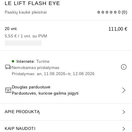
LE LIFT
FLASH EYE
Paakių kaukė pleistrai
0
(
0
)
20 vnt.
111,00 €
5,55 €
 / 
1
vnt.
su PVM
Internete
:
Turime
Nemokamas pristatymas
Pristatymas: an, 11.08.2026–tr, 12.08.2026
Douglas parduotuvė
Parduotuvės, kuriose galima įsigyti
PRIDĖTI Į KREPŠELĮ
APIE PRODUKTĄ
KAIP NAUDOTI