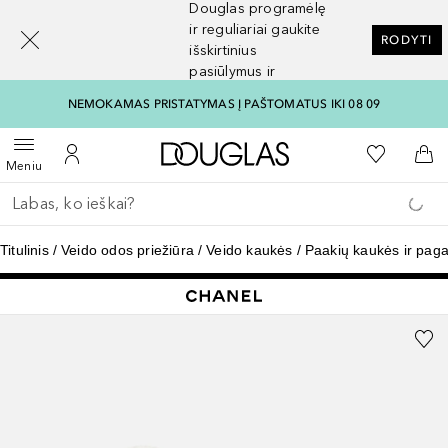
Douglas programėlę
[navigation.slideout.screenreader]
ir reguliariai gaukite
RODYTI
išskirtinius
pasiūlymus ir
nuolaidas
NEMOKAMAS PRISTATYMAS Į PAŠTOMATUS IKI 08 09
Į Douglas pagrindinį pu
Į mano nor
Atidaryti meniu
Į mano paskyrą
Į kr
Meniu
Grįžk atgal
Vykdykite paiešką
Titulinis
Veido odos priežiūra
Veido kaukės
Paakių kaukės ir paga