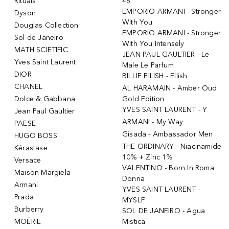
Rituals
48
EMPORIO ARMANI - Stronger
Dyson
With You
Douglas Collection
EMPORIO ARMANI - Stronger
Sol de Janeiro
With You Intensely
MATH SCIETIFIC
JEAN PAUL GAULTIER - Le
Yves Saint Laurent
Male Le Parfum
DIOR
BILLIE EILISH - Eilish
CHANEL
AL HARAMAIN - Amber Oud
Dolce & Gabbana
Gold Edition
YVES SAINT LAURENT - Y
Jean Paul Gaultier
ARMANI - My Way
PAESE
Gisada - Ambassador Men
HUGO BOSS
THE ORDINARY - Niacinamide
Kérastase
10% + Zinc 1%
Versace
VALENTINO - Born In Roma
Maison Margiela
Donna
Armani
YVES SAINT LAURENT -
Prada
MYSLF
Burberry
SOL DE JANEIRO - Agua
MOÉRIE
Mistica