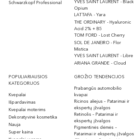
YVES SAINT LAURENT - Black
Schwarzkopf Professional
Opium
LATTAFA - Yara
THE ORDINARY - Hyaluronic
Acid 2% + B5
TOM FORD - Lost Cherry
SOL DE JANEIRO - Flor
Mistica
YVES SAINT LAURENT - Libre
ARIANA GRANDE - Cloud
POPULIARIAUSIOS
GROŽIO TENDENCIJOS
KATEGORIJOS
Prabangūs automobilio
Kvepalai
kvapai
Ricinos aliejus – Patarimai ir
Išpardavimas
ekspertų įžvalgos
Kvepalai moterims
Retinolis – Patarimai ir
Dekoratyvinė kosmetika
ekspertų įžvalgos
Nauja
Pigmentinės dėmės –
Super kaina
Patarimai ir ekspertų įžvalgos