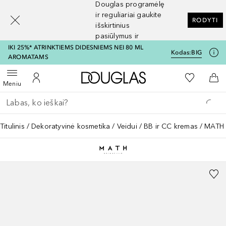
Douglas programėlę
[navigation.slideout.screenreader]
ir reguliariai gaukite
RODYTI
išskirtinius
pasiūlymus ir
nuolaidas
IKI 25%* ATRINKTIEMS DIDESNIEMS NEI 80 ML
Kodas:
BIG
AROMATAMS
Į Douglas pagrindinį pu
Į mano nor
Atidaryti meniu
Į mano paskyrą
Į kr
Meniu
Grįžk atgal
Vykdykite paiešką
Titulinis
Dekoratyvinė kosmetika
Veidui
BB ir CC kremas
MATH 