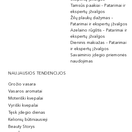
Tamsūs paakiai – Patarimai ir
ekspertų įžvalgos
Žilų plaukų dažymas –
Patarimai ir ekspertų įžvalgos
Azelaino rūgštis – Patarimai ir
ekspertų įžvalgos
Dieninis makiažas – Patarimai
ir ekspertų įžvalgos
Savaiminio įdegio priemonės
naudojimas
NAUJAUSIOS TENDENCIJOS
Grožio vasara
Vasaros aromatai
Moteriški kvepalai
Vyriški kvepalai
Tęsk įdegio dienas
Kelionių būtiniausieji
Beauty Storys