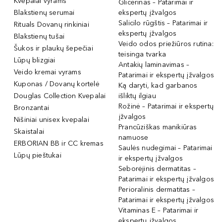
Kvepalai vyrams
Glicerinas – Patarimai ir
Blakstienų serumai
ekspertų įžvalgos
Salicilo rūgštis – Patarimai ir
Rituals Dovanų rinkiniai
ekspertų įžvalgos
Blakstienų tušai
Veido odos priežiūros rutina:
Šukos ir plaukų šepečiai
teisinga tvarka
Lūpų blizgiai
Antakių laminavimas –
Veido kremai vyrams
Patarimai ir ekspertų įžvalgos
Kuponas / Dovanų kortelė
Ką daryti, kad garbanos
Douglas Collection Kvepalai
išliktų ilgiau
Rožinė – Patarimai ir ekspertų
Bronzantai
įžvalgos
Nišiniai unisex kvepalai
Prancūziškas manikiūras
Skaistalai
namuose
ERBORIAN BB ir CC kremas
Saulės nudegimai – Patarimai
Lūpų pieštukai
ir ekspertų įžvalgos
Seborėjinis dermatitas –
Patarimai ir ekspertų įžvalgos
Perioralinis dermatitas –
Patarimai ir ekspertų įžvalgos
Vitaminas E – Patarimai ir
ekspertų įžvalgos