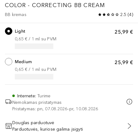
COLOR - CORRECTING BB CREAM
BB kremas
2.5
(
4
)
Light
25,99 €
0,65 €
 / 
1
ml
su PVM
Medium
25,99 €
0,65 €
 / 
1
ml
su PVM
Internete
:
Turime
Nemokamas pristatymas
Pristatymas: pn, 07.08.2026–pr, 10.08.2026
Douglas parduotuvė
Parduotuvės, kuriose galima įsigyti
PRIDĖTI Į KREPŠELĮ