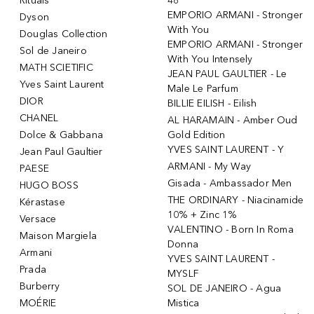
Rituals
48
EMPORIO ARMANI - Stronger
Dyson
With You
Douglas Collection
EMPORIO ARMANI - Stronger
Sol de Janeiro
With You Intensely
MATH SCIETIFIC
JEAN PAUL GAULTIER - Le
Yves Saint Laurent
Male Le Parfum
DIOR
BILLIE EILISH - Eilish
CHANEL
AL HARAMAIN - Amber Oud
Dolce & Gabbana
Gold Edition
YVES SAINT LAURENT - Y
Jean Paul Gaultier
ARMANI - My Way
PAESE
Gisada - Ambassador Men
HUGO BOSS
THE ORDINARY - Niacinamide
Kérastase
10% + Zinc 1%
Versace
VALENTINO - Born In Roma
Maison Margiela
Donna
Armani
YVES SAINT LAURENT -
Prada
MYSLF
Burberry
SOL DE JANEIRO - Agua
MOÉRIE
Mistica