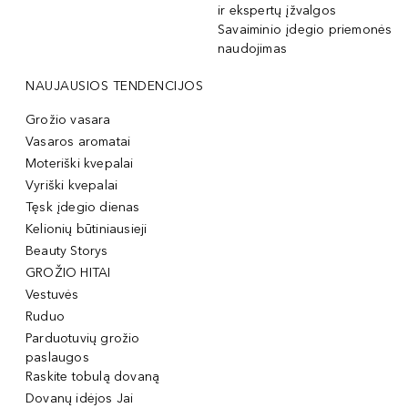
ir ekspertų įžvalgos
Savaiminio įdegio priemonės
naudojimas
NAUJAUSIOS TENDENCIJOS
Grožio vasara
Vasaros aromatai
Moteriški kvepalai
Vyriški kvepalai
Tęsk įdegio dienas
Kelionių būtiniausieji
Beauty Storys
GROŽIO HITAI
Vestuvės
Ruduo
Parduotuvių grožio
paslaugos
Raskite tobulą dovaną
Dovanų idėjos Jai