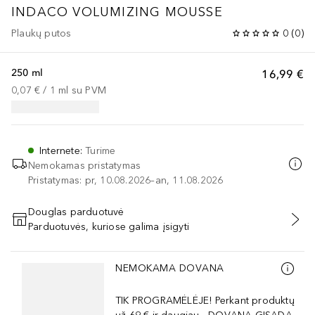
INDACO VOLUMIZING MOUSSE
Plaukų putos
0
(
0
)
250 ml
16,99 €
0,07 €
 / 
1
ml
su PVM
Internete
:
Turime
Nemokamas pristatymas
Pristatymas: pr, 10.08.2026–an, 11.08.2026
Douglas parduotuvė
Parduotuvės, kuriose galima įsigyti
PRIDĖTI Į KREPŠELĮ
Praleisti slankiklį
NEMOKAMA DOVANA
TIK PROGRAMĖLĖJE! Perkant produktų