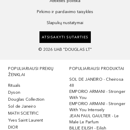
Atitikties politika
Pirkimo ir pardavimo taisyklės
Slapukų nustatymai
ATSISAKYTI SUTARTIES
©
2026
UAB "DOUGLAS LT"
POPULIARIAUSI PREKIŲ
POPULIARIAUSI PRODUKTAI
ŽENKLAI
SOL DE JANEIRO - Cheirosa
Rituals
48
EMPORIO ARMANI - Stronger
Dyson
With You
Douglas Collection
EMPORIO ARMANI - Stronger
Sol de Janeiro
With You Intensely
MATH SCIETIFIC
JEAN PAUL GAULTIER - Le
Yves Saint Laurent
Male Le Parfum
DIOR
BILLIE EILISH - Eilish