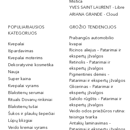
Mistica
YVES SAINT LAURENT - Libre
ARIANA GRANDE - Cloud
POPULIARIAUSIOS
GROŽIO TENDENCIJOS
KATEGORIJOS
Prabangūs automobilio
Kvepalai
kvapai
Ricinos aliejus – Patarimai ir
Išpardavimas
ekspertų įžvalgos
Kvepalai moterims
Retinolis – Patarimai ir
Dekoratyvinė kosmetika
ekspertų įžvalgos
Nauja
Pigmentinės dėmės –
Super kaina
Patarimai ir ekspertų įžvalgos
Kvepalai vyrams
Glicerinas – Patarimai ir
Blakstienų serumai
ekspertų įžvalgos
Salicilo rūgštis – Patarimai ir
Rituals Dovanų rinkiniai
ekspertų įžvalgos
Blakstienų tušai
Veido odos priežiūros rutina:
Šukos ir plaukų šepečiai
teisinga tvarka
Lūpų blizgiai
Antakių laminavimas –
Veido kremai vyrams
Patarimai ir ekspertų įžvalgos