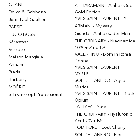
CHANEL
AL HARAMAIN - Amber Oud
Dolce & Gabbana
Gold Edition
YVES SAINT LAURENT - Y
Jean Paul Gaultier
ARMANI - My Way
PAESE
Gisada - Ambassador Men
HUGO BOSS
THE ORDINARY - Niacinamide
Kérastase
10% + Zinc 1%
Versace
VALENTINO - Born In Roma
Maison Margiela
Donna
Armani
YVES SAINT LAURENT -
Prada
MYSLF
Burberry
SOL DE JANEIRO - Agua
MOÉRIE
Mistica
YVES SAINT LAURENT - Black
Schwarzkopf Professional
Opium
LATTAFA - Yara
THE ORDINARY - Hyaluronic
Acid 2% + B5
TOM FORD - Lost Cherry
SOL DE JANEIRO - Flor