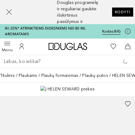
Douglas programėlę
[navigation.slideout.screenreader]
ir reguliariai gaukite
RODYTI
išskirtinius
pasiūlymus ir
nuolaidas
IKI 25%* ATRINKTIEMS DIDESNIEMS NEI 80 ML
Kodas:
BIG
AROMATAMS
Į Douglas pagrindinį pu
Į mano nor
Atidaryti meniu
Į mano paskyrą
Į kr
Meniu
Grįžk atgal
Vykdykite paiešką
Titulinis
Plaukams
Plaukų formavimas
Plaukų putos
HELEN SEW