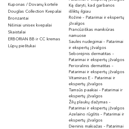
Kuponas / Dovanų kortelė
Ką daryti, kad garbanos
Douglas Collection Kvepalai
išliktų ilgiau
Rožinė – Patarimai ir ekspertų
Bronzantai
įžvalgos
Nišiniai unisex kvepalai
Prancūziškas manikiūras
Skaistalai
namuose
ERBORIAN BB ir CC kremas
Saulės nudegimai – Patarimai
Lūpų pieštukai
ir ekspertų įžvalgos
Seborėjinis dermatitas –
Patarimai ir ekspertų įžvalgos
Perioralinis dermatitas –
Patarimai ir ekspertų įžvalgos
Vitaminas E – Patarimai ir
ekspertų įžvalgos
Tamsūs paakiai – Patarimai ir
ekspertų įžvalgos
Žilų plaukų dažymas –
Patarimai ir ekspertų įžvalgos
Azelaino rūgštis – Patarimai ir
ekspertų įžvalgos
Dieninis makiažas – Patarimai