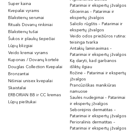
Super kaina
Patarimai ir ekspertų įžvalgos
Kvepalai vyrams
Glicerinas – Patarimai ir
Blakstienų serumai
ekspertų įžvalgos
Salicilo rūgštis – Patarimai ir
Rituals Dovanų rinkiniai
ekspertų įžvalgos
Blakstienų tušai
Veido odos priežiūros rutina:
Šukos ir plaukų šepečiai
teisinga tvarka
Lūpų blizgiai
Antakių laminavimas –
Veido kremai vyrams
Patarimai ir ekspertų įžvalgos
Kuponas / Dovanų kortelė
Ką daryti, kad garbanos
Douglas Collection Kvepalai
išliktų ilgiau
Rožinė – Patarimai ir ekspertų
Bronzantai
įžvalgos
Nišiniai unisex kvepalai
Prancūziškas manikiūras
Skaistalai
namuose
ERBORIAN BB ir CC kremas
Saulės nudegimai – Patarimai
Lūpų pieštukai
ir ekspertų įžvalgos
Seborėjinis dermatitas –
Patarimai ir ekspertų įžvalgos
Perioralinis dermatitas –
Patarimai ir ekspertų įžvalgos