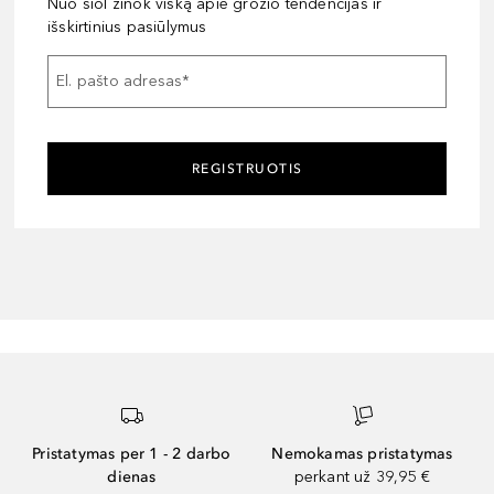
Nuo šiol žinok viską apie grožio tendencijas ir
išskirtinius pasiūlymus
El. pašto adresas
*
REGISTRUOTIS
Pristatymas per 1 - 2 darbo
Nemokamas pristatymas
dienas
perkant už 39,95 €