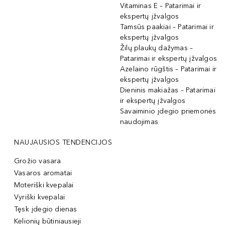
Vitaminas E – Patarimai ir
ekspertų įžvalgos
Tamsūs paakiai – Patarimai ir
ekspertų įžvalgos
Žilų plaukų dažymas –
Patarimai ir ekspertų įžvalgos
Azelaino rūgštis – Patarimai ir
ekspertų įžvalgos
Dieninis makiažas – Patarimai
ir ekspertų įžvalgos
Savaiminio įdegio priemonės
naudojimas
NAUJAUSIOS TENDENCIJOS
Grožio vasara
Vasaros aromatai
Moteriški kvepalai
Vyriški kvepalai
Tęsk įdegio dienas
Kelionių būtiniausieji