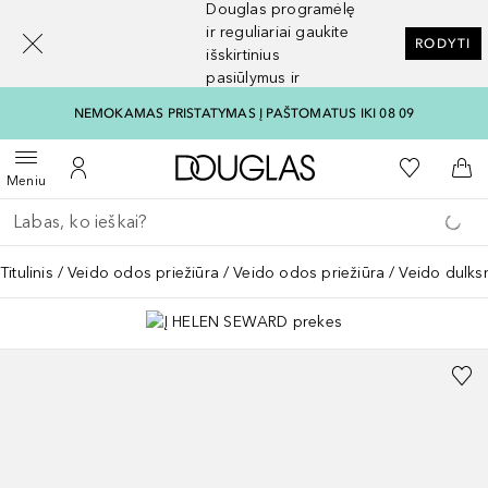
Douglas programėlę
[navigation.slideout.screenreader]
ir reguliariai gaukite
RODYTI
išskirtinius
pasiūlymus ir
nuolaidas
NEMOKAMAS PRISTATYMAS Į PAŠTOMATUS IKI 08 09
Į Douglas pagrindinį pu
Į mano nor
Atidaryti meniu
Į mano paskyrą
Į kr
Meniu
Grįžk atgal
Vykdykite paiešką
Titulinis
Veido odos priežiūra
Veido odos priežiūra
Veido dulks