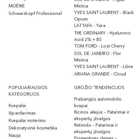
MOÉRIE
Mistica
YVES SAINT LAURENT - Black
Schwarzkopf Professional
Opium
LATTAFA - Yara
THE ORDINARY - Hyaluronic
Acid 2% + B5
TOM FORD - Lost Cherry
SOL DE JANEIRO - Flor
Mistica
YVES SAINT LAURENT - Libre
ARIANA GRANDE - Cloud
POPULIARIAUSIOS
GROŽIO TENDENCIJOS
KATEGORIJOS
Prabangūs automobilio
Kvepalai
kvapai
Ricinos aliejus – Patarimai ir
Išpardavimas
ekspertų įžvalgos
Kvepalai moterims
Retinolis – Patarimai ir
Dekoratyvinė kosmetika
ekspertų įžvalgos
Nauja
Pigmentinės dėmės –