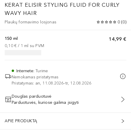
KERAT ELISIR STYLING FLUID FOR CURLY
WAVY HAIR
Plaukų formavimo losjonas
0
(
0
)
150 ml
14,99 €
0,10 €
 / 
1
ml
su PVM
Internete
:
Turime
Nemokamas pristatymas
Pristatymas: an, 11.08.2026–tr, 12.08.2026
Douglas parduotuvė
Parduotuvės, kuriose galima įsigyti
PRIDĖTI Į KREPŠELĮ
APIE PRODUKTĄ