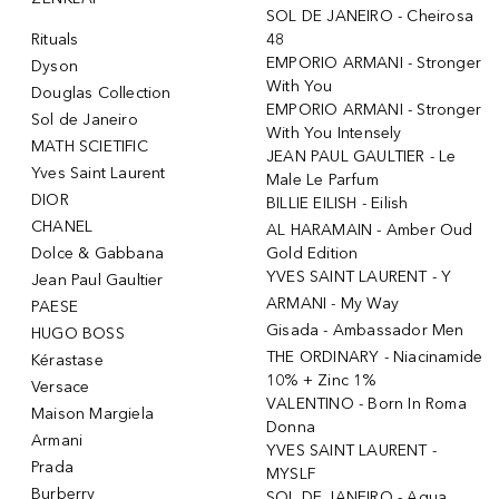
SOL DE JANEIRO - Cheirosa
Rituals
48
EMPORIO ARMANI - Stronger
Dyson
With You
Douglas Collection
EMPORIO ARMANI - Stronger
Sol de Janeiro
With You Intensely
MATH SCIETIFIC
JEAN PAUL GAULTIER - Le
Yves Saint Laurent
Male Le Parfum
DIOR
BILLIE EILISH - Eilish
CHANEL
AL HARAMAIN - Amber Oud
Dolce & Gabbana
Gold Edition
YVES SAINT LAURENT - Y
Jean Paul Gaultier
ARMANI - My Way
PAESE
Gisada - Ambassador Men
HUGO BOSS
THE ORDINARY - Niacinamide
Kérastase
10% + Zinc 1%
Versace
VALENTINO - Born In Roma
Maison Margiela
Donna
Armani
YVES SAINT LAURENT -
Prada
MYSLF
Burberry
SOL DE JANEIRO - Agua