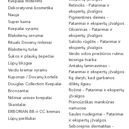
Kvepalai moterims
Retinolis – Patarimai ir
Dekoratyvinė kosmetika
ekspertų įžvalgos
Nauja
Pigmentinės dėmės –
Super kaina
Patarimai ir ekspertų įžvalgos
Kvepalai vyrams
Glicerinas – Patarimai ir
Blakstienų serumai
ekspertų įžvalgos
Salicilo rūgštis – Patarimai ir
Rituals Dovanų rinkiniai
ekspertų įžvalgos
Blakstienų tušai
Veido odos priežiūros rutina:
Šukos ir plaukų šepečiai
teisinga tvarka
Lūpų blizgiai
Antakių laminavimas –
Veido kremai vyrams
Patarimai ir ekspertų įžvalgos
Kuponas / Dovanų kortelė
Ką daryti, kad garbanos
Douglas Collection Kvepalai
išliktų ilgiau
Rožinė – Patarimai ir ekspertų
Bronzantai
įžvalgos
Nišiniai unisex kvepalai
Prancūziškas manikiūras
Skaistalai
namuose
ERBORIAN BB ir CC kremas
Saulės nudegimai – Patarimai
Lūpų pieštukai
ir ekspertų įžvalgos
Seborėjinis dermatitas –