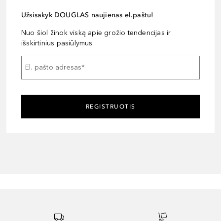
Užsisakyk DOUGLAS naujienas el.paštu!
Nuo šiol žinok viską apie grožio tendencijas ir
išskirtinius pasiūlymus
El. pašto adresas
*
REGISTRUOTIS