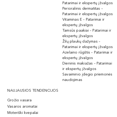
Patarimai ir ekspertų įžvalgos
Perioralinis dermatitas –
Patarimai ir ekspertų įžvalgos
Vitaminas E – Patarimai ir
ekspertų įžvalgos
Tamsūs paakiai – Patarimai ir
ekspertų įžvalgos
Žilų plaukų dažymas –
Patarimai ir ekspertų įžvalgos
Azelaino rūgštis – Patarimai ir
ekspertų įžvalgos
Dieninis makiažas – Patarimai
ir ekspertų įžvalgos
Savaiminio įdegio priemonės
naudojimas
NAUJAUSIOS TENDENCIJOS
Grožio vasara
Vasaros aromatai
Moteriški kvepalai