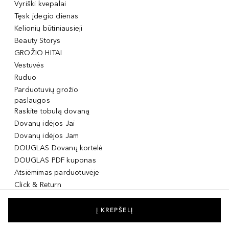
Vyriški kvepalai
Tęsk įdegio dienas
Kelionių būtiniausieji
Beauty Storys
GROŽIO HITAI
Vestuvės
Ruduo
Parduotuvių grožio
paslaugos
Raskite tobulą dovaną
Dovanų idėjos Jai
Dovanų idėjos Jam
DOUGLAS Dovanų kortelė
DOUGLAS PDF kuponas
Atsiėmimas parduotuvėje
Click & Return
DOUGLAS Grožio Kortelė
DOUGLAS Mobilioji
Į KREPŠELĮ
programėlė