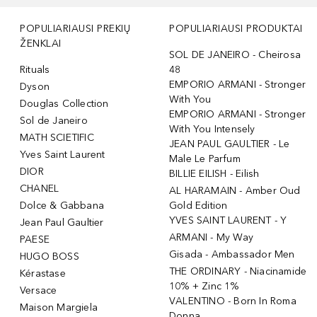
POPULIARIAUSI PREKIŲ
POPULIARIAUSI PRODUKTAI
ŽENKLAI
SOL DE JANEIRO - Cheirosa
Rituals
48
EMPORIO ARMANI - Stronger
Dyson
With You
Douglas Collection
EMPORIO ARMANI - Stronger
Sol de Janeiro
With You Intensely
MATH SCIETIFIC
JEAN PAUL GAULTIER - Le
Yves Saint Laurent
Male Le Parfum
DIOR
BILLIE EILISH - Eilish
CHANEL
AL HARAMAIN - Amber Oud
Dolce & Gabbana
Gold Edition
YVES SAINT LAURENT - Y
Jean Paul Gaultier
ARMANI - My Way
PAESE
Gisada - Ambassador Men
HUGO BOSS
THE ORDINARY - Niacinamide
Kérastase
10% + Zinc 1%
Versace
VALENTINO - Born In Roma
Maison Margiela
Donna