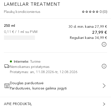
LAMELLAR TREATMENT
Plaukų kondicionierius
0
(
0
)
250 ml
30 d. min. kaina
27,99 €
0,11 €
 / 
1
ml
su PVM
27,99 €
Reguliari kaina
34,99 €
Internete
:
Turime
Nemokamas pristatymas
Pristatymas: an, 11.08.2026–tr, 12.08.2026
Douglas parduotuvė
Parduotuvės, kuriose galima įsigyti
PRIDĖTI Į KREPŠELĮ
APIE PRODUKTĄ