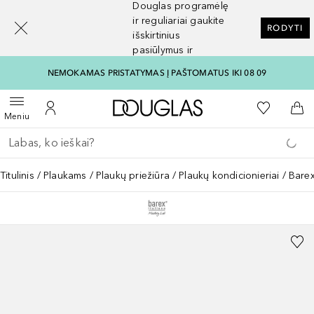
Douglas programėlę
[navigation.slideout.screenreader]
ir reguliariai gaukite
RODYTI
išskirtinius
pasiūlymus ir
nuolaidas
NEMOKAMAS PRISTATYMAS Į PAŠTOMATUS IKI 08 09
Į Douglas pagrindinį pu
Į mano nor
Atidaryti meniu
Į mano paskyrą
Į kr
Meniu
Grįžk atgal
Vykdykite paiešką
Titulinis
Plaukams
Plaukų priežiūra
Plaukų kondicionieriai
Barex