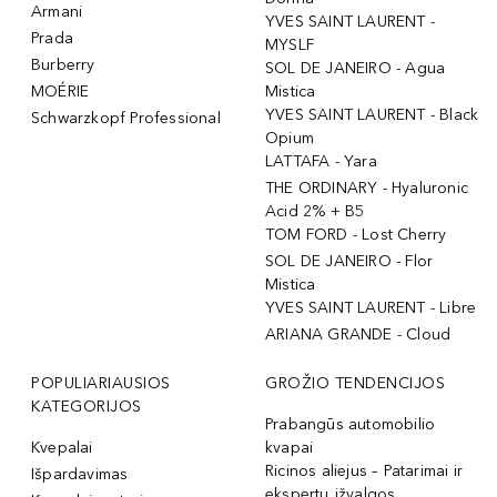
Armani
YVES SAINT LAURENT -
Prada
MYSLF
Burberry
SOL DE JANEIRO - Agua
MOÉRIE
Mistica
YVES SAINT LAURENT - Black
Schwarzkopf Professional
Opium
LATTAFA - Yara
THE ORDINARY - Hyaluronic
Acid 2% + B5
TOM FORD - Lost Cherry
SOL DE JANEIRO - Flor
Mistica
YVES SAINT LAURENT - Libre
ARIANA GRANDE - Cloud
POPULIARIAUSIOS
GROŽIO TENDENCIJOS
KATEGORIJOS
Prabangūs automobilio
Kvepalai
kvapai
Ricinos aliejus – Patarimai ir
Išpardavimas
ekspertų įžvalgos