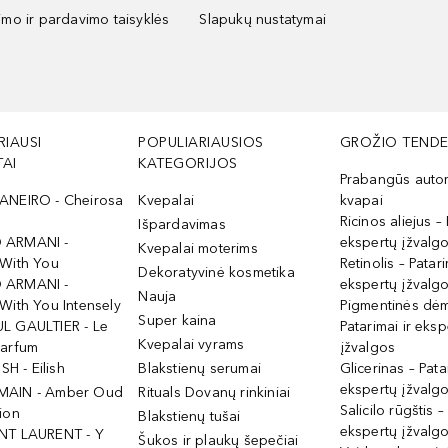
kimo ir pardavimo taisyklės
Slapukų nustatymai
RIAUSI
POPULIARIAUSIOS
GROŽIO TENDE
AI
KATEGORIJOS
Prabangūs auto
ANEIRO - Cheirosa
Kvepalai
kvapai
Ricinos aliejus – 
Išpardavimas
 ARMANI -
ekspertų įžvalg
Kvepalai moterims
 With You
Retinolis – Patari
Dekoratyvinė kosmetika
 ARMANI -
ekspertų įžvalg
Nauja
With You Intensely
Pigmentinės dė
Super kaina
L GAULTIER - Le
Patarimai ir eksp
Kvepalai vyrams
Parfum
įžvalgos
ISH - Eilish
Blakstienų serumai
Glicerinas – Pata
ekspertų įžvalg
MAIN - Amber Oud
Rituals Dovanų rinkiniai
Salicilo rūgštis –
ion
Blakstienų tušai
ekspertų įžvalg
NT LAURENT - Y
Šukos ir plaukų šepečiai