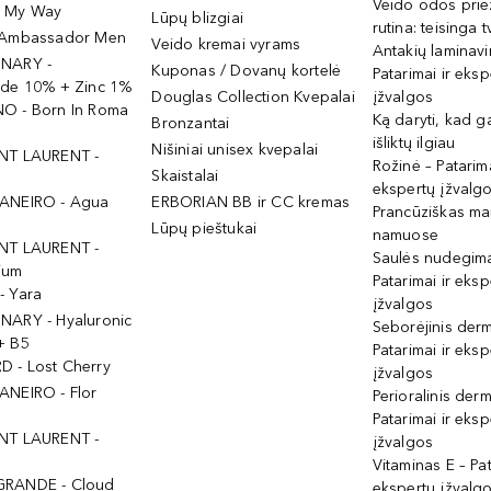
Veido odos prie
- My Way
Lūpų blizgiai
rutina: teisinga 
 Ambassador Men
Veido kremai vyrams
Antakių laminav
INARY -
Kuponas / Dovanų kortelė
Patarimai ir eksp
ide 10% + Zinc 1%
Douglas Collection Kvepalai
įžvalgos
O - Born In Roma
Ką daryti, kad 
Bronzantai
išliktų ilgiau
Nišiniai unisex kvepalai
NT LAURENT -
Rožinė – Patarima
Skaistalai
ekspertų įžvalg
ANEIRO - Agua
ERBORIAN BB ir CC kremas
Prancūziškas ma
Lūpų pieštukai
namuose
NT LAURENT -
Saulės nudegima
ium
Patarimai ir eksp
- Yara
įžvalgos
NARY - Hyaluronic
Seborėjinis derm
+ B5
Patarimai ir eksp
 - Lost Cherry
įžvalgos
ANEIRO - Flor
Perioralinis derm
Patarimai ir eksp
NT LAURENT -
įžvalgos
Vitaminas E – Pat
GRANDE - Cloud
ekspertų įžvalg