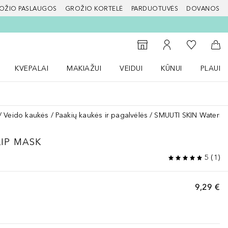
OŽIO PASLAUGOS
GROŽIO KORTELĖ
PARDUOTUVĖS
DOVANOS
slapį
Į mano nor
Į parduotuvių paiešką
Į mano paskyrą
Į kr
KVEPALAI
MAKIAŽUI
VEIDUI
KŪNUI
PLAUK
ŽENKLAI meniu
Atidaryti Kvepalai meniu
Atidaryti MAKIAŽUI meniu
Atidaryti VEIDUI meniu
Atidaryti KŪNUI men
Atidaryt
Veido kaukės
Paakių kaukės ir pagalvėlės
SMUUTI SKIN Waterme
IP MASK
5
(
1
)
9,29 €