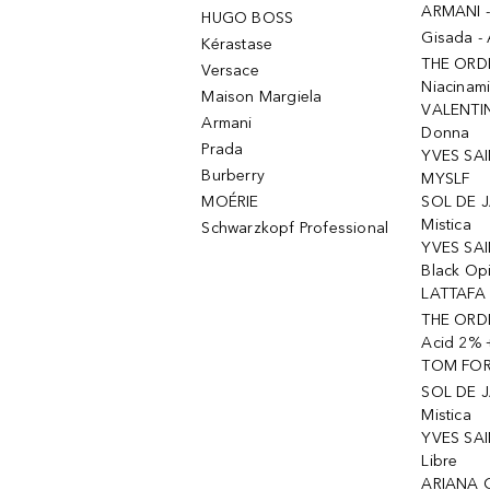
ARMANI 
HUGO BOSS
Gisada -
Kérastase
THE ORD
Versace
Niacinam
Maison Margiela
VALENTIN
Armani
Donna
Prada
YVES SAI
Burberry
MYSLF
MOÉRIE
SOL DE J
Mistica
Schwarzkopf Professional
YVES SAI
Black Op
LATTAFA 
THE ORDI
Acid 2% 
TOM FORD
SOL DE J
Mistica
YVES SAI
Libre
ARIANA 