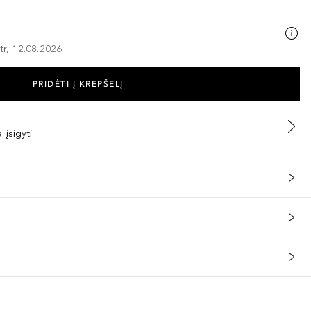
tr, 12.08.2026
PRIDĖTI Į KREPŠELĮ
 įsigyti