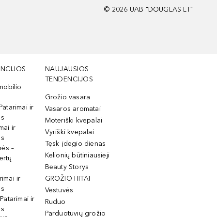
©
2026
UAB "DOUGLAS LT"
NCIJOS
NAUJAUSIOS
TENDENCIJOS
mobilio
Grožio vasara
Patarimai ir
Vasaros aromatai
os
Moteriški kvepalai
mai ir
Vyriški kvepalai
os
Tęsk įdegio dienas
mės –
Kelionių būtiniausieji
ertų
Beauty Storys
rimai ir
GROŽIO HITAI
os
Vestuvės
 Patarimai ir
Ruduo
os
Parduotuvių grožio