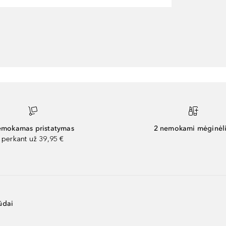
mokamas pristatymas
2 nemokami mėginėli
perkant už 39,95 €
ūdai