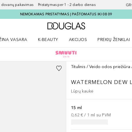
ovanų pakavimas Pristatymas per 1 - 2 darbo dienas
GR
NEMOKAMAS PRISTATYMAS Į PAŠTOMATUS IKI 08 09
Į Douglas pagrindinį pu
ŽINA VASARA
K-BEAUTY
AKCIJOS
PREKIŲ ŽENKLAI
meniu
aryti Amžina vasara meniu
Atidaryti AKCIJOS meniu
Atidaryti PREKIŲ 
Titulinis
Veido odos priežiūra
WATERMELON DEW L
Lūpų kaukė
15 ml
0,62 €
 / 
1
ml
su PVM