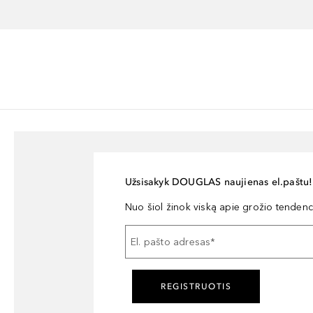
Užsisakyk DOUGLAS naujienas el.paštu!
Nuo šiol žinok viską apie grožio tendencij
El. pašto adresas
*
REGISTRUOTIS