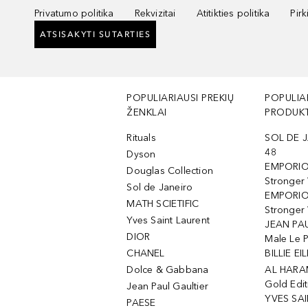
Privatumo politika
Rekvizitai
Atitikties politika
Pir
ATSISAKYTI SUTARTIES
POPULIARIAUSI PREKIŲ
POPULIA
ŽENKLAI
PRODUKT
Rituals
SOL DE J
48
Dyson
EMPORIO
Douglas Collection
Stronger
Sol de Janeiro
EMPORIO
MATH SCIETIFIC
Stronger 
Yves Saint Laurent
JEAN PAU
DIOR
Male Le 
CHANEL
BILLIE EIL
Dolce & Gabbana
AL HARA
Gold Edit
Jean Paul Gaultier
YVES SAI
PAESE