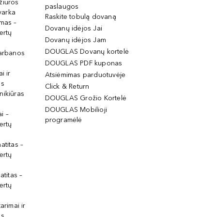
žiūros
paslaugos
tvarka
Raskite tobulą dovaną
imas –
Dovanų idėjos Jai
ertų
Dovanų idėjos Jam
DOUGLAS Dovanų kortelė
garbanos
DOUGLAS PDF kuponas
i ir
Atsiėmimas parduotuvėje
os
Click & Return
nikiūras
DOUGLAS Grožio Kortelė
DOUGLAS Mobilioji
i –
programėlė
ertų
atitas –
ertų
atitas –
ertų
arimai ir
os