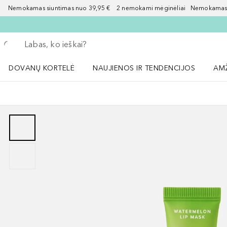
Nemokamas siuntimas nuo 39,95 € 2 nemokami mėginėliai Nemokamas d
Grįžk atgal
Vykdykite paiešką
DOVANŲ KORTELĖ
NAUJIENOS IR TENDENCIJOS
AM
Atidaryti NAUJIENOS IR TENDENCIJOS 
Atid