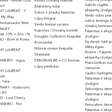
MAIN - Amber Oud
Rituals Dovanų rinkiniai
Salicilo rūgštis –
ion
Blakstienų tušai
ekspertų įžvalg
NT LAURENT - Y
Šukos ir plaukų šepečiai
Veido odos prie
- My Way
Lūpų blizgiai
rutina: teisinga 
 Ambassador Men
Veido kremai vyrams
Antakių laminav
INARY -
Kuponas / Dovanų kortelė
Patarimai ir eksp
ide 10% + Zinc 1%
Douglas Collection Kvepalai
įžvalgos
O - Born In Roma
Ką daryti, kad 
Bronzantai
išliktų ilgiau
Nišiniai unisex kvepalai
NT LAURENT -
Rožinė – Patarima
Skaistalai
ekspertų įžvalg
ANEIRO - Agua
ERBORIAN BB ir CC kremas
Prancūziškas ma
Lūpų pieštukai
namuose
NT LAURENT -
Saulės nudegima
ium
Patarimai ir eksp
- Yara
įžvalgos
NARY - Hyaluronic
Seborėjinis derm
+ B5
Patarimai ir eksp
 - Lost Cherry
įžvalgos
ANEIRO - Flor
Perioralinis derm
Patarimai ir eksp