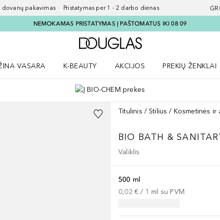
ovanų pakavimas Pristatymas per 1 - 2 darbo dienas
GR
NEMOKAMAS PRISTATYMAS Į PAŠTOMATUS IKI 08 09
Į Douglas pagrindinį pu
ŽINA VASARA
K-BEAUTY
AKCIJOS
PREKIŲ ŽENKLAI
meniu
aryti Amžina vasara meniu
Atidaryti AKCIJOS meniu
Atidaryti PREKIŲ 
Titulinis
Stilius
Kosmetinės ir
BIO BATH & SANITA
Valiklis
500 ml
0,02 €
 / 
1
ml
su PVM