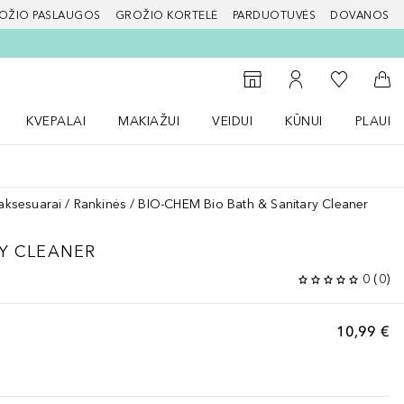
OŽIO PASLAUGOS
GROŽIO KORTELĖ
PARDUOTUVĖS
DOVANOS
slapį
Į mano nor
Į parduotuvių paiešką
Į mano paskyrą
Į kr
KVEPALAI
MAKIAŽUI
VEIDUI
KŪNUI
PLAUK
ŽENKLAI meniu
Atidaryti Kvepalai meniu
Atidaryti MAKIAŽUI meniu
Atidaryti VEIDUI meniu
Atidaryti KŪNUI men
Atidaryt
 aksesuarai
Rankinės
BIO-CHEM Bio Bath & Sanitary Cleaner
RY CLEANER
0
(
0
)
10,99 €