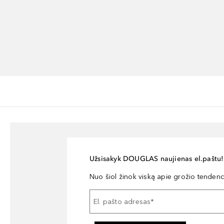
Užsisakyk DOUGLAS naujienas el.paštu!
Nuo šiol žinok viską apie grožio tendencij
El. pašto adresas
*