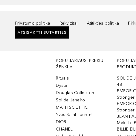
Privatumo politika
Rekvizitai
Atitikties politika
Pir
ATSISAKYTI SUTARTIES
POPULIARIAUSI PREKIŲ
POPULIA
ŽENKLAI
PRODUKT
Rituals
SOL DE J
48
Dyson
EMPORIO
Douglas Collection
Stronger
Sol de Janeiro
EMPORIO
MATH SCIETIFIC
Stronger 
Yves Saint Laurent
JEAN PAU
DIOR
Male Le 
CHANEL
BILLIE EIL