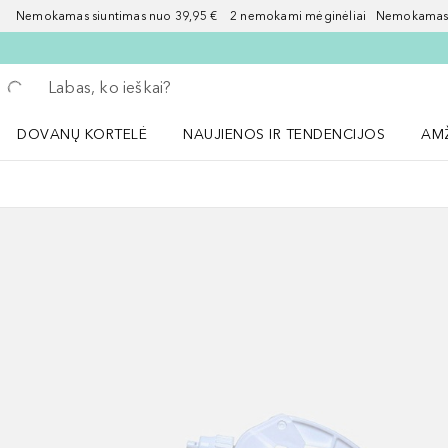
Nemokamas siuntimas nuo 39,95 € 2 nemokami mėginėliai Nemokamas d
Grįžk atgal
Vykdykite paiešką
DOVANŲ KORTELĖ
NAUJIENOS IR TENDENCIJOS
AM
Atidaryti NAUJIENOS IR TENDENCIJOS 
Atid