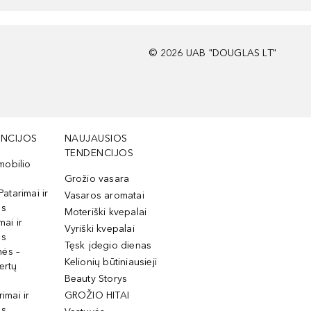
©
2026
UAB "DOUGLAS LT"
NCIJOS
NAUJAUSIOS
TENDENCIJOS
mobilio
Grožio vasara
Patarimai ir
Vasaros aromatai
os
Moteriški kvepalai
mai ir
Vyriški kvepalai
os
Tęsk įdegio dienas
mės –
Kelionių būtiniausieji
ertų
Beauty Storys
rimai ir
GROŽIO HITAI
os