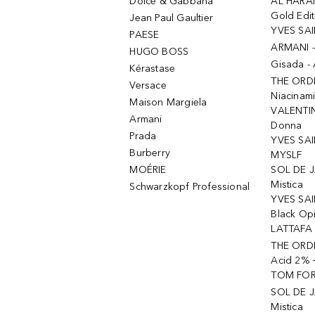
Dolce & Gabbana
AL HARA
Gold Edit
Jean Paul Gaultier
YVES SAI
PAESE
ARMANI 
HUGO BOSS
Gisada -
Kérastase
THE ORD
Versace
Niacinam
Maison Margiela
VALENTIN
Armani
Donna
Prada
YVES SAI
Burberry
MYSLF
MOÉRIE
SOL DE J
Mistica
Schwarzkopf Professional
YVES SAI
Black Op
LATTAFA 
THE ORDI
Acid 2% 
TOM FORD
SOL DE J
Mistica