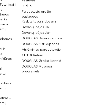
Vestuvės
 Patarimai ir
Ruduo
os
Parduotuvių grožio
žiūros
paslaugos
tvarka
Raskite tobulą dovaną
imas –
Dovanų idėjos Jai
ertų
Dovanų idėjos Jam
DOUGLAS Dovanų kortelė
garbanos
DOUGLAS PDF kuponas
i ir
Atsiėmimas parduotuvėje
os
Click & Return
nikiūras
DOUGLAS Grožio Kortelė
DOUGLAS Mobilioji
i –
programėlė
ertų
atitas –
ertų
atitas –
ertų