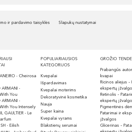
kimo ir pardavimo taisyklės
Slapukų nustatymai
RIAUSI
POPULIARIAUSIOS
GROŽIO TENDE
AI
KATEGORIJOS
Prabangūs auto
ANEIRO - Cheirosa
Kvepalai
kvapai
Ricinos aliejus – 
Išpardavimas
 ARMANI -
ekspertų įžvalg
Kvepalai moterims
 With You
Retinolis – Patari
Dekoratyvinė kosmetika
 ARMANI -
ekspertų įžvalg
Nauja
With You Intensely
Pigmentinės dė
Super kaina
L GAULTIER - Le
Patarimai ir eksp
Kvepalai vyrams
Parfum
įžvalgos
ISH - Eilish
Blakstienų serumai
Glicerinas – Pata
ekspertų įžvalg