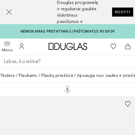
Douglas programėlę
[navigation.slideout.screenreader]
ir reguliariai gaukite
RODYTI
išskirtinius
pasiūlymus ir
nuolaidas
NEMOKAMAS PRISTATYMAS Į PAŠTOMATUS IKI 08 09
Į Douglas pagrindinį pu
Į mano nor
Atidaryti meniu
Į mano paskyrą
Į kr
Meniu
Grįžk atgal
Vykdykite paiešką
Titulinis
Plaukams
Plaukų priežiūra
Apsauga nuo saulės ir prieži