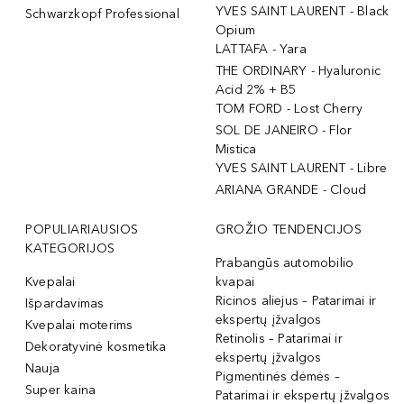
YVES SAINT LAURENT - Black
Schwarzkopf Professional
Opium
LATTAFA - Yara
THE ORDINARY - Hyaluronic
Acid 2% + B5
TOM FORD - Lost Cherry
SOL DE JANEIRO - Flor
Mistica
YVES SAINT LAURENT - Libre
ARIANA GRANDE - Cloud
POPULIARIAUSIOS
GROŽIO TENDENCIJOS
KATEGORIJOS
Prabangūs automobilio
Kvepalai
kvapai
Ricinos aliejus – Patarimai ir
Išpardavimas
ekspertų įžvalgos
Kvepalai moterims
Retinolis – Patarimai ir
Dekoratyvinė kosmetika
ekspertų įžvalgos
Nauja
Pigmentinės dėmės –
Super kaina
Patarimai ir ekspertų įžvalgos