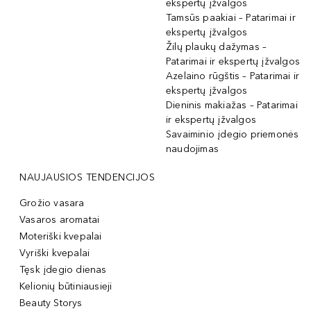
ekspertų įžvalgos
Tamsūs paakiai – Patarimai ir
ekspertų įžvalgos
Žilų plaukų dažymas –
Patarimai ir ekspertų įžvalgos
Azelaino rūgštis – Patarimai ir
ekspertų įžvalgos
Dieninis makiažas – Patarimai
ir ekspertų įžvalgos
Savaiminio įdegio priemonės
naudojimas
NAUJAUSIOS TENDENCIJOS
Grožio vasara
Vasaros aromatai
Moteriški kvepalai
Vyriški kvepalai
Tęsk įdegio dienas
Kelionių būtiniausieji
Beauty Storys