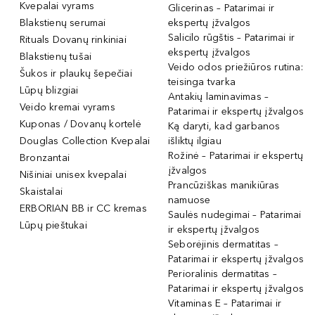
Kvepalai vyrams
Glicerinas – Patarimai ir
Blakstienų serumai
ekspertų įžvalgos
Salicilo rūgštis – Patarimai ir
Rituals Dovanų rinkiniai
ekspertų įžvalgos
Blakstienų tušai
Veido odos priežiūros rutina:
Šukos ir plaukų šepečiai
teisinga tvarka
Lūpų blizgiai
Antakių laminavimas –
Veido kremai vyrams
Patarimai ir ekspertų įžvalgos
Kuponas / Dovanų kortelė
Ką daryti, kad garbanos
Douglas Collection Kvepalai
išliktų ilgiau
Rožinė – Patarimai ir ekspertų
Bronzantai
įžvalgos
Nišiniai unisex kvepalai
Prancūziškas manikiūras
Skaistalai
namuose
ERBORIAN BB ir CC kremas
Saulės nudegimai – Patarimai
Lūpų pieštukai
ir ekspertų įžvalgos
Seborėjinis dermatitas –
Patarimai ir ekspertų įžvalgos
Perioralinis dermatitas –
Patarimai ir ekspertų įžvalgos
Vitaminas E – Patarimai ir