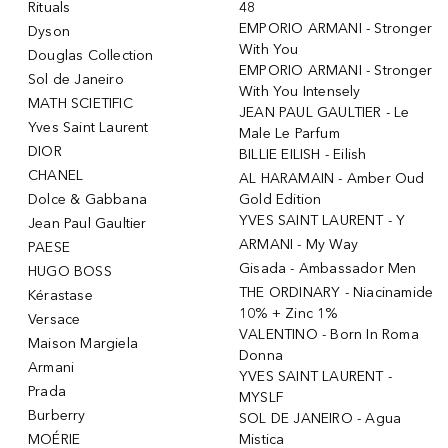
Rituals
48
EMPORIO ARMANI - Stronger
Dyson
With You
Douglas Collection
EMPORIO ARMANI - Stronger
Sol de Janeiro
With You Intensely
MATH SCIETIFIC
JEAN PAUL GAULTIER - Le
Yves Saint Laurent
Male Le Parfum
DIOR
BILLIE EILISH - Eilish
CHANEL
AL HARAMAIN - Amber Oud
Dolce & Gabbana
Gold Edition
YVES SAINT LAURENT - Y
Jean Paul Gaultier
ARMANI - My Way
PAESE
Gisada - Ambassador Men
HUGO BOSS
THE ORDINARY - Niacinamide
Kérastase
10% + Zinc 1%
Versace
VALENTINO - Born In Roma
Maison Margiela
Donna
Armani
YVES SAINT LAURENT -
Prada
MYSLF
Burberry
SOL DE JANEIRO - Agua
MOÉRIE
Mistica