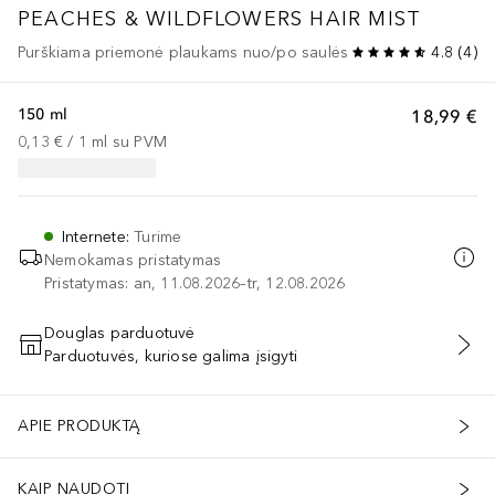
PEACHES & WILDFLOWERS HAIR MIST
Purškiama priemonė plaukams nuo/po saulės
4.8
(
4
)
150 ml
18,99 €
0,13 €
 / 
1
ml
su PVM
Internete
:
Turime
Nemokamas pristatymas
Pristatymas: an, 11.08.2026–tr, 12.08.2026
Douglas parduotuvė
Parduotuvės, kuriose galima įsigyti
PRIDĖTI Į KREPŠELĮ
APIE PRODUKTĄ
KAIP NAUDOTI