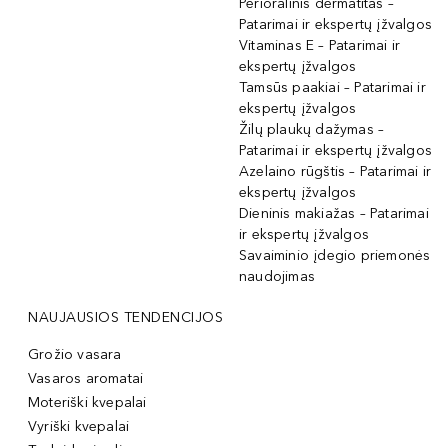
Perioralinis dermatitas –
Patarimai ir ekspertų įžvalgos
Vitaminas E – Patarimai ir
ekspertų įžvalgos
Tamsūs paakiai – Patarimai ir
ekspertų įžvalgos
Žilų plaukų dažymas –
Patarimai ir ekspertų įžvalgos
Azelaino rūgštis – Patarimai ir
ekspertų įžvalgos
Dieninis makiažas – Patarimai
ir ekspertų įžvalgos
Savaiminio įdegio priemonės
naudojimas
NAUJAUSIOS TENDENCIJOS
Grožio vasara
Vasaros aromatai
Moteriški kvepalai
Vyriški kvepalai