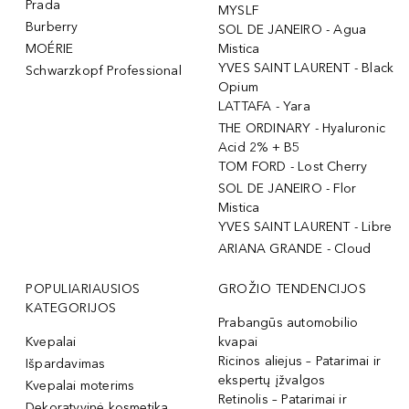
Prada
MYSLF
Burberry
SOL DE JANEIRO - Agua
MOÉRIE
Mistica
YVES SAINT LAURENT - Black
Schwarzkopf Professional
Opium
LATTAFA - Yara
THE ORDINARY - Hyaluronic
Acid 2% + B5
TOM FORD - Lost Cherry
SOL DE JANEIRO - Flor
Mistica
YVES SAINT LAURENT - Libre
ARIANA GRANDE - Cloud
POPULIARIAUSIOS
GROŽIO TENDENCIJOS
KATEGORIJOS
Prabangūs automobilio
Kvepalai
kvapai
Ricinos aliejus – Patarimai ir
Išpardavimas
ekspertų įžvalgos
Kvepalai moterims
Retinolis – Patarimai ir
Dekoratyvinė kosmetika