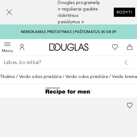
Douglas programėlę
[navigation.slideout.screenreader]
ir reguliariai gaukite
RODYTI
išskirtinius
pasiūlymus ir
nuolaidas
NEMOKAMAS PRISTATYMAS Į PAŠTOMATUS IKI 08 09
Į Douglas pagrindinį pu
Į mano nor
Atidaryti meniu
Į mano paskyrą
Į kr
Meniu
Grįžk atgal
Vykdykite paiešką
Titulinis
Veido odos priežiūra
Veido odos priežiūra
Veido krema