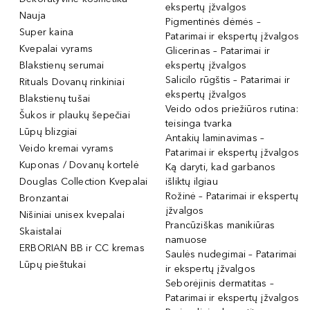
ekspertų įžvalgos
Nauja
Pigmentinės dėmės –
Super kaina
Patarimai ir ekspertų įžvalgos
Kvepalai vyrams
Glicerinas – Patarimai ir
Blakstienų serumai
ekspertų įžvalgos
Salicilo rūgštis – Patarimai ir
Rituals Dovanų rinkiniai
ekspertų įžvalgos
Blakstienų tušai
Veido odos priežiūros rutina:
Šukos ir plaukų šepečiai
teisinga tvarka
Lūpų blizgiai
Antakių laminavimas –
Veido kremai vyrams
Patarimai ir ekspertų įžvalgos
Kuponas / Dovanų kortelė
Ką daryti, kad garbanos
Douglas Collection Kvepalai
išliktų ilgiau
Rožinė – Patarimai ir ekspertų
Bronzantai
įžvalgos
Nišiniai unisex kvepalai
Prancūziškas manikiūras
Skaistalai
namuose
ERBORIAN BB ir CC kremas
Saulės nudegimai – Patarimai
Lūpų pieštukai
ir ekspertų įžvalgos
Seborėjinis dermatitas –
Patarimai ir ekspertų įžvalgos