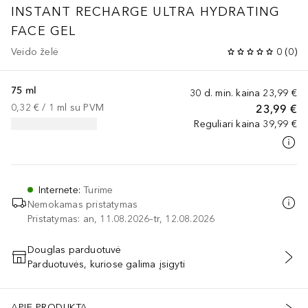
INSTANT RECHARGE ULTRA HYDRATING
FACE GEL
Veido želė
0
(
0
)
75 ml
30 d. min. kaina
23,99 €
0,32 €
 / 
1
ml
su PVM
23,99 €
Reguliari kaina
39,99 €
Internete
:
Turime
Nemokamas pristatymas
Pristatymas: an, 11.08.2026–tr, 12.08.2026
Douglas parduotuvė
Parduotuvės, kuriose galima įsigyti
PRIDĖTI Į KREPŠELĮ
APIE PRODUKTĄ