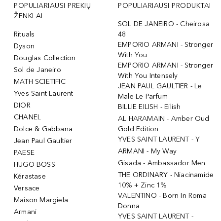
POPULIARIAUSI PREKIŲ
POPULIARIAUSI PRODUKTAI
ŽENKLAI
SOL DE JANEIRO - Cheirosa
Rituals
48
EMPORIO ARMANI - Stronger
Dyson
With You
Douglas Collection
EMPORIO ARMANI - Stronger
Sol de Janeiro
With You Intensely
MATH SCIETIFIC
JEAN PAUL GAULTIER - Le
Yves Saint Laurent
Male Le Parfum
DIOR
BILLIE EILISH - Eilish
CHANEL
AL HARAMAIN - Amber Oud
Dolce & Gabbana
Gold Edition
YVES SAINT LAURENT - Y
Jean Paul Gaultier
ARMANI - My Way
PAESE
Gisada - Ambassador Men
HUGO BOSS
THE ORDINARY - Niacinamide
Kérastase
10% + Zinc 1%
Versace
VALENTINO - Born In Roma
Maison Margiela
Donna
Armani
YVES SAINT LAURENT -