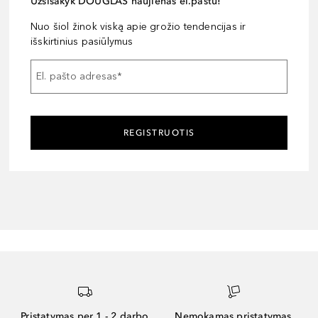
Užsisakyk DOUGLAS naujienas el.paštu!
Nuo šiol žinok viską apie grožio tendencijas ir
išskirtinius pasiūlymus
El. pašto adresas
*
REGISTRUOTIS
Pristatymas per 1 - 2 darbo
Nemokamas pristatymas