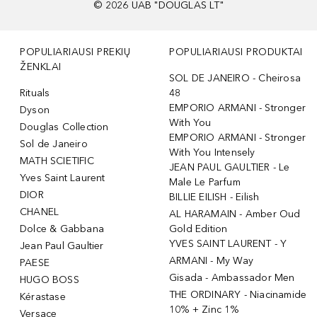
©
2026
UAB "DOUGLAS LT"
POPULIARIAUSI PREKIŲ
POPULIARIAUSI PRODUKTAI
ŽENKLAI
SOL DE JANEIRO - Cheirosa
Rituals
48
EMPORIO ARMANI - Stronger
Dyson
With You
Douglas Collection
EMPORIO ARMANI - Stronger
Sol de Janeiro
With You Intensely
MATH SCIETIFIC
JEAN PAUL GAULTIER - Le
Yves Saint Laurent
Male Le Parfum
DIOR
BILLIE EILISH - Eilish
CHANEL
AL HARAMAIN - Amber Oud
Dolce & Gabbana
Gold Edition
YVES SAINT LAURENT - Y
Jean Paul Gaultier
ARMANI - My Way
PAESE
Gisada - Ambassador Men
HUGO BOSS
THE ORDINARY - Niacinamide
Kérastase
10% + Zinc 1%
Versace