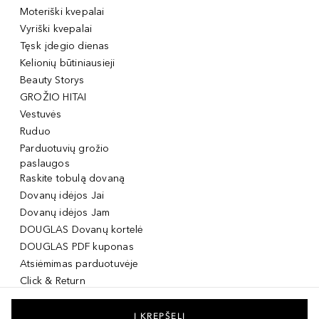
Moteriški kvepalai
Vyriški kvepalai
Tęsk įdegio dienas
Kelionių būtiniausieji
Beauty Storys
GROŽIO HITAI
Vestuvės
Ruduo
Parduotuvių grožio
paslaugos
Raskite tobulą dovaną
Dovanų idėjos Jai
Dovanų idėjos Jam
DOUGLAS Dovanų kortelė
DOUGLAS PDF kuponas
Atsiėmimas parduotuvėje
Click & Return
DOUGLAS Grožio Kortelė
DOUGLAS Mobilioji
Į KREPŠELĮ