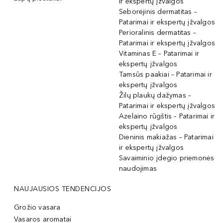
ir ekspertų įžvalgos
Seborėjinis dermatitas –
Patarimai ir ekspertų įžvalgos
Perioralinis dermatitas –
Patarimai ir ekspertų įžvalgos
Vitaminas E – Patarimai ir
ekspertų įžvalgos
Tamsūs paakiai – Patarimai ir
ekspertų įžvalgos
Žilų plaukų dažymas –
Patarimai ir ekspertų įžvalgos
Azelaino rūgštis – Patarimai ir
ekspertų įžvalgos
Dieninis makiažas – Patarimai
ir ekspertų įžvalgos
Savaiminio įdegio priemonės
naudojimas
NAUJAUSIOS TENDENCIJOS
Grožio vasara
Vasaros aromatai