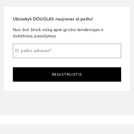
Užsisakyk DOUGLAS naujienas el.paštu!
Nuo šiol žinok viską apie grožio tendencijas ir
išskirtinius pasiūlymus
El. pašto adresas
*
REGISTRUOTIS