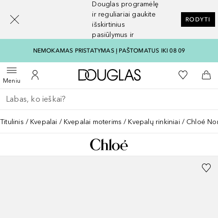
Douglas programėlę
[navigation.slideout.screenreader]
ir reguliariai gaukite
RODYTI
išskirtinius
pasiūlymus ir
nuolaidas
NEMOKAMAS PRISTATYMAS Į PAŠTOMATUS IKI 08 09
Į Douglas pagrindinį pu
Į mano nor
Atidaryti meniu
Į mano paskyrą
Į kr
Meniu
Grįžk atgal
Vykdykite paiešką
Titulinis
Kvepalai
Kvepalai moterims
Kvepalų rinkiniai
Chloé No