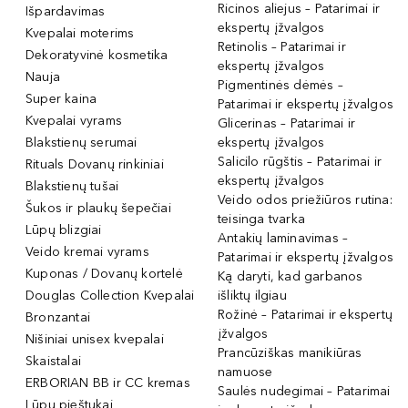
Ricinos aliejus – Patarimai ir
Išpardavimas
ekspertų įžvalgos
Kvepalai moterims
Retinolis – Patarimai ir
Dekoratyvinė kosmetika
ekspertų įžvalgos
Nauja
Pigmentinės dėmės –
Super kaina
Patarimai ir ekspertų įžvalgos
Kvepalai vyrams
Glicerinas – Patarimai ir
Blakstienų serumai
ekspertų įžvalgos
Salicilo rūgštis – Patarimai ir
Rituals Dovanų rinkiniai
ekspertų įžvalgos
Blakstienų tušai
Veido odos priežiūros rutina:
Šukos ir plaukų šepečiai
teisinga tvarka
Lūpų blizgiai
Antakių laminavimas –
Veido kremai vyrams
Patarimai ir ekspertų įžvalgos
Kuponas / Dovanų kortelė
Ką daryti, kad garbanos
Douglas Collection Kvepalai
išliktų ilgiau
Rožinė – Patarimai ir ekspertų
Bronzantai
įžvalgos
Nišiniai unisex kvepalai
Prancūziškas manikiūras
Skaistalai
namuose
ERBORIAN BB ir CC kremas
Saulės nudegimai – Patarimai
Lūpų pieštukai