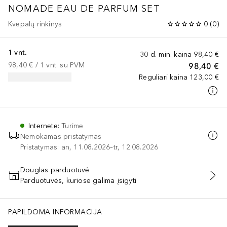
NOMADE
EAU DE PARFUM SET
Kvepalų rinkinys
0
(
0
)
1 vnt.
30 d. min. kaina
98,40 €
98,40 €
 / 
1
vnt.
su PVM
98,40 €
Reguliari kaina
123,00 €
Internete
:
Turime
Nemokamas pristatymas
Pristatymas: an, 11.08.2026–tr, 12.08.2026
Douglas parduotuvė
Parduotuvės, kuriose galima įsigyti
PRIDĖTI Į KREPŠELĮ
S/C10-30 ALKYL ACRYLATE CROSSPOLYMER, CHLORPHENESIN, TR
PAPILDOMA INFORMACIJA