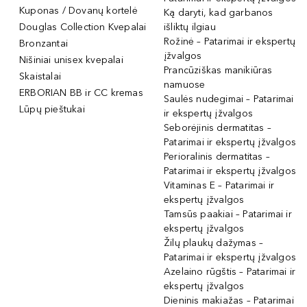
Kuponas / Dovanų kortelė
Ką daryti, kad garbanos
Douglas Collection Kvepalai
išliktų ilgiau
Rožinė – Patarimai ir ekspertų
Bronzantai
įžvalgos
Nišiniai unisex kvepalai
Prancūziškas manikiūras
Skaistalai
namuose
ERBORIAN BB ir CC kremas
Saulės nudegimai – Patarimai
Lūpų pieštukai
ir ekspertų įžvalgos
Seborėjinis dermatitas –
Patarimai ir ekspertų įžvalgos
Perioralinis dermatitas –
Patarimai ir ekspertų įžvalgos
Vitaminas E – Patarimai ir
ekspertų įžvalgos
Tamsūs paakiai – Patarimai ir
ekspertų įžvalgos
Žilų plaukų dažymas –
Patarimai ir ekspertų įžvalgos
Azelaino rūgštis – Patarimai ir
ekspertų įžvalgos
Dieninis makiažas – Patarimai