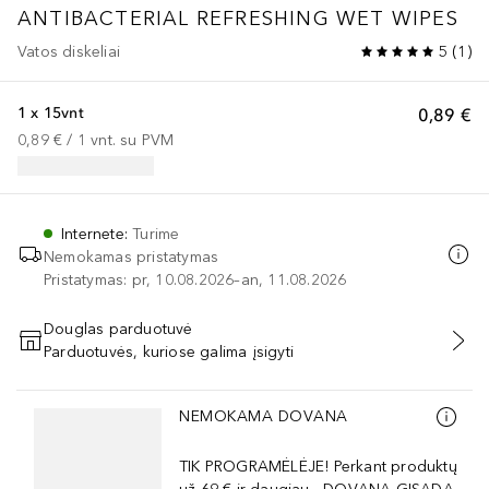
ANTIBACTERIAL REFRESHING WET WIPES
Vatos diskeliai
5
(
1
)
1 x 15vnt
0,89 €
0,89 €
 / 
1
vnt.
su PVM
Internete
:
Turime
Nemokamas pristatymas
Pristatymas: pr, 10.08.2026–an, 11.08.2026
Douglas parduotuvė
Parduotuvės, kuriose galima įsigyti
PRIDĖTI Į KREPŠELĮ
Praleisti slankiklį
NEMOKAMA DOVANA
TIK PROGRAMĖLĖJE! Perkant produktų