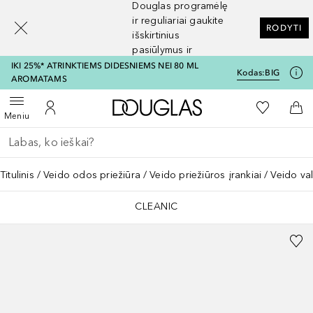
Douglas programėlę
[navigation.slideout.screenreader]
ir reguliariai gaukite
RODYTI
išskirtinius
pasiūlymus ir
nuolaidas
IKI 25%* ATRINKTIEMS DIDESNIEMS NEI 80 ML
Kodas:
BIG
AROMATAMS
Į Douglas pagrindinį pu
Į mano nor
Atidaryti meniu
Į mano paskyrą
Į kr
Meniu
Grįžk atgal
Vykdykite paiešką
Titulinis
Veido odos priežiūra
Veido priežiūros įrankiai
Veido val
CLEANIC