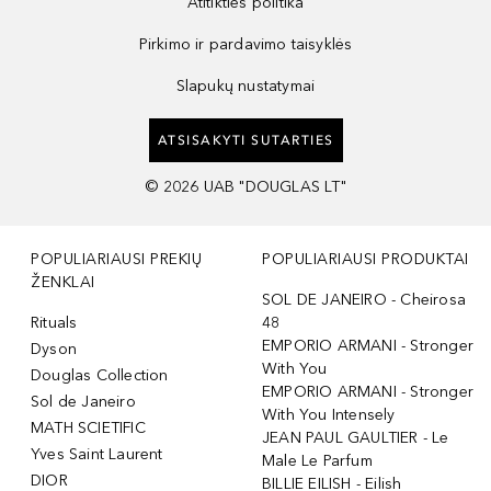
Atitikties politika
Pirkimo ir pardavimo taisyklės
Slapukų nustatymai
ATSISAKYTI SUTARTIES
©
2026
UAB "DOUGLAS LT"
POPULIARIAUSI PREKIŲ
POPULIARIAUSI PRODUKTAI
ŽENKLAI
SOL DE JANEIRO - Cheirosa
Rituals
48
EMPORIO ARMANI - Stronger
Dyson
With You
Douglas Collection
EMPORIO ARMANI - Stronger
Sol de Janeiro
With You Intensely
MATH SCIETIFIC
JEAN PAUL GAULTIER - Le
Yves Saint Laurent
Male Le Parfum
DIOR
BILLIE EILISH - Eilish