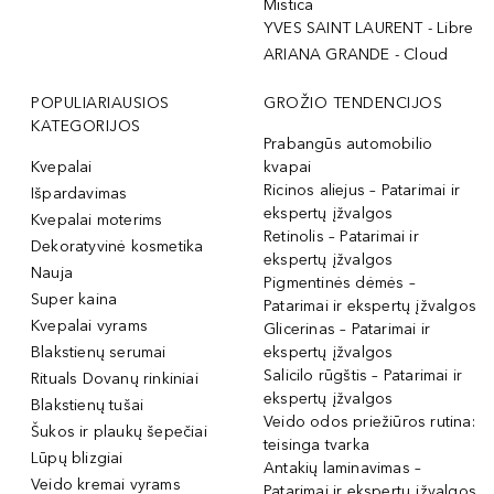
Mistica
YVES SAINT LAURENT - Libre
ARIANA GRANDE - Cloud
POPULIARIAUSIOS
GROŽIO TENDENCIJOS
KATEGORIJOS
Prabangūs automobilio
Kvepalai
kvapai
Ricinos aliejus – Patarimai ir
Išpardavimas
ekspertų įžvalgos
Kvepalai moterims
Retinolis – Patarimai ir
Dekoratyvinė kosmetika
ekspertų įžvalgos
Nauja
Pigmentinės dėmės –
Super kaina
Patarimai ir ekspertų įžvalgos
Kvepalai vyrams
Glicerinas – Patarimai ir
Blakstienų serumai
ekspertų įžvalgos
Salicilo rūgštis – Patarimai ir
Rituals Dovanų rinkiniai
ekspertų įžvalgos
Blakstienų tušai
Veido odos priežiūros rutina:
Šukos ir plaukų šepečiai
teisinga tvarka
Lūpų blizgiai
Antakių laminavimas –
Veido kremai vyrams
Patarimai ir ekspertų įžvalgos