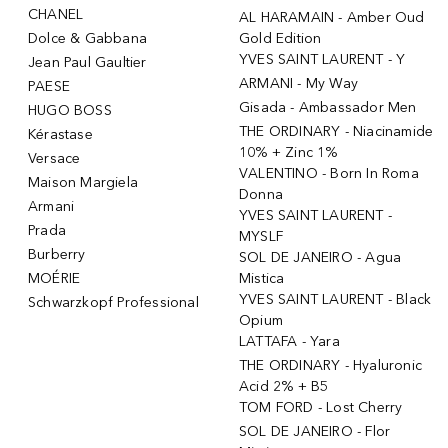
CHANEL
AL HARAMAIN - Amber Oud
Dolce & Gabbana
Gold Edition
YVES SAINT LAURENT - Y
Jean Paul Gaultier
ARMANI - My Way
PAESE
Gisada - Ambassador Men
HUGO BOSS
THE ORDINARY - Niacinamide
Kérastase
10% + Zinc 1%
Versace
VALENTINO - Born In Roma
Maison Margiela
Donna
Armani
YVES SAINT LAURENT -
Prada
MYSLF
Burberry
SOL DE JANEIRO - Agua
MOÉRIE
Mistica
YVES SAINT LAURENT - Black
Schwarzkopf Professional
Opium
LATTAFA - Yara
THE ORDINARY - Hyaluronic
Acid 2% + B5
TOM FORD - Lost Cherry
SOL DE JANEIRO - Flor