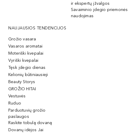
ir ekspertų įžvalgos
Savaiminio įdegio priemonės
naudojimas
NAUJAUSIOS TENDENCIJOS
Grožio vasara
Vasaros aromatai
Moteriški kvepalai
Vyriški kvepalai
Tęsk įdegio dienas
Kelionių būtiniausieji
Beauty Storys
GROŽIO HITAI
Vestuvės
Ruduo
Parduotuvių grožio
paslaugos
Raskite tobulą dovaną
Dovanų idėjos Jai