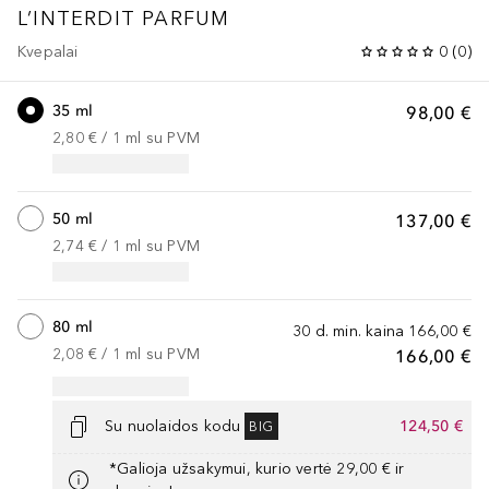
L’INTERDIT
PARFUM
Kvepalai
0
(
0
)
35 ml
98,00 €
2,80 €
 / 
1
ml
su PVM
50 ml
137,00 €
2,74 €
 / 
1
ml
su PVM
80 ml
30 d. min. kaina
166,00 €
2,08 €
 / 
1
ml
su PVM
166,00 €
Su nuolaidos kodu
124,50 €
BIG
*Galioja užsakymui, kurio vertė 29,00 € ir