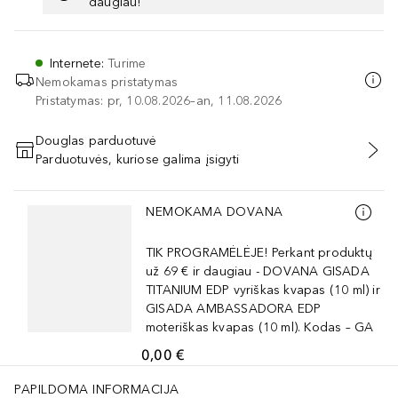
daugiau!
Internete
:
Turime
Nemokamas pristatymas
Pristatymas: pr, 10.08.2026–an, 11.08.2026
Douglas parduotuvė
Parduotuvės, kuriose galima įsigyti
PRIDĖTI Į KREPŠELĮ
Praleisti slankiklį
NEMOKAMA DOVANA
TIK PROGRAMĖLĖJE! Perkant produktų
už 69 € ir daugiau - DOVANA GISADA
TITANIUM EDP vyriškas kvapas (10 ml) ir
GISADA AMBASSADORA EDP
moteriškas kvapas (10 ml). Kodas – GA
0,00 €
PAPILDOMA INFORMACIJA