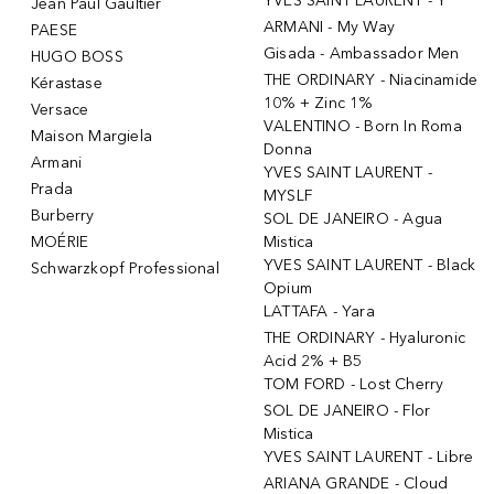
YVES SAINT LAURENT - Y
Jean Paul Gaultier
ARMANI - My Way
PAESE
Gisada - Ambassador Men
HUGO BOSS
THE ORDINARY - Niacinamide
Kérastase
10% + Zinc 1%
Versace
VALENTINO - Born In Roma
Maison Margiela
Donna
Armani
YVES SAINT LAURENT -
Prada
MYSLF
Burberry
SOL DE JANEIRO - Agua
MOÉRIE
Mistica
YVES SAINT LAURENT - Black
Schwarzkopf Professional
Opium
LATTAFA - Yara
THE ORDINARY - Hyaluronic
Acid 2% + B5
TOM FORD - Lost Cherry
SOL DE JANEIRO - Flor
Mistica
YVES SAINT LAURENT - Libre
ARIANA GRANDE - Cloud