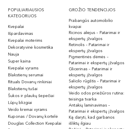
POPULIARIAUSIOS
GROŽIO TENDENCIJOS
KATEGORIJOS
Prabangūs automobilio
Kvepalai
kvapai
Ricinos aliejus – Patarimai ir
Išpardavimas
ekspertų įžvalgos
Kvepalai moterims
Retinolis – Patarimai ir
Dekoratyvinė kosmetika
ekspertų įžvalgos
Nauja
Pigmentinės dėmės –
Super kaina
Patarimai ir ekspertų įžvalgos
Kvepalai vyrams
Glicerinas – Patarimai ir
Blakstienų serumai
ekspertų įžvalgos
Salicilo rūgštis – Patarimai ir
Rituals Dovanų rinkiniai
ekspertų įžvalgos
Blakstienų tušai
Veido odos priežiūros rutina:
Šukos ir plaukų šepečiai
teisinga tvarka
Lūpų blizgiai
Antakių laminavimas –
Veido kremai vyrams
Patarimai ir ekspertų įžvalgos
Kuponas / Dovanų kortelė
Ką daryti, kad garbanos
Douglas Collection Kvepalai
išliktų ilgiau