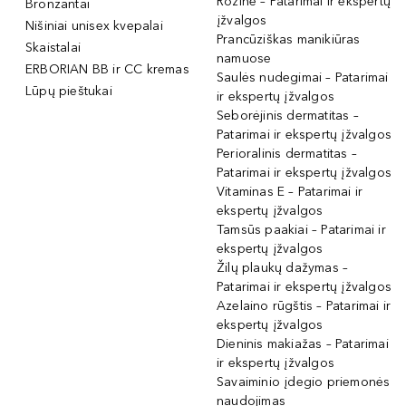
Rožinė – Patarimai ir ekspertų
Bronzantai
įžvalgos
Nišiniai unisex kvepalai
Prancūziškas manikiūras
Skaistalai
namuose
ERBORIAN BB ir CC kremas
Saulės nudegimai – Patarimai
Lūpų pieštukai
ir ekspertų įžvalgos
Seborėjinis dermatitas –
Patarimai ir ekspertų įžvalgos
Perioralinis dermatitas –
Patarimai ir ekspertų įžvalgos
Vitaminas E – Patarimai ir
ekspertų įžvalgos
Tamsūs paakiai – Patarimai ir
ekspertų įžvalgos
Žilų plaukų dažymas –
Patarimai ir ekspertų įžvalgos
Azelaino rūgštis – Patarimai ir
ekspertų įžvalgos
Dieninis makiažas – Patarimai
ir ekspertų įžvalgos
Savaiminio įdegio priemonės
naudojimas