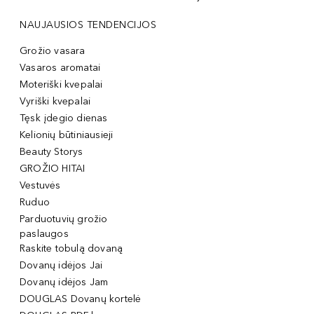
NAUJAUSIOS TENDENCIJOS
Grožio vasara
Vasaros aromatai
Moteriški kvepalai
Vyriški kvepalai
Tęsk įdegio dienas
Kelionių būtiniausieji
Beauty Storys
GROŽIO HITAI
Vestuvės
Ruduo
Parduotuvių grožio
paslaugos
Raskite tobulą dovaną
Dovanų idėjos Jai
Dovanų idėjos Jam
DOUGLAS Dovanų kortelė