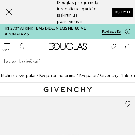
Douglas programėlę
[navigation.slideout.screenreader]
ir reguliariai gaukite
RODYTI
išskirtinius
pasiūlymus ir
nuolaidas
IKI 25%* ATRINKTIEMS DIDESNIEMS NEI 80 ML
Kodas:
BIG
AROMATAMS
Į Douglas pagrindinį pu
Į mano nor
Atidaryti meniu
Į mano paskyrą
Į kr
Meniu
Grįžk atgal
Vykdykite paiešką
Titulinis
Kvepalai
Kvepalai moterims
Kvepalai
Givenchy L’Inter