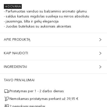
DOVANA
Parfumuotas vanduo su balzaminio aromato gilumu
saldus kartusis migdolas susilieja su mirros absoliutu
jausminga, šilta ir gėlių elegancija
Juodas buteliukas su auksiniais akcentais
APIE PRODUKTĄ
KAIP NAUDOTI
INGREDIENTAI
TAVO PRIVALUMAI
Pristatymas per 1 - 2 darbo dienas
Nemokamas pristatymas perkant už 39,95 €
2 nemokami mėginėliai