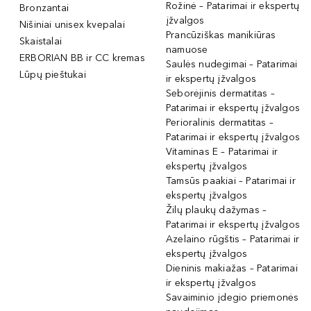
Rožinė – Patarimai ir ekspertų
Bronzantai
įžvalgos
Nišiniai unisex kvepalai
Prancūziškas manikiūras
Skaistalai
namuose
ERBORIAN BB ir CC kremas
Saulės nudegimai – Patarimai
Lūpų pieštukai
ir ekspertų įžvalgos
Seborėjinis dermatitas –
Patarimai ir ekspertų įžvalgos
Perioralinis dermatitas –
Patarimai ir ekspertų įžvalgos
Vitaminas E – Patarimai ir
ekspertų įžvalgos
Tamsūs paakiai – Patarimai ir
ekspertų įžvalgos
Žilų plaukų dažymas –
Patarimai ir ekspertų įžvalgos
Azelaino rūgštis – Patarimai ir
ekspertų įžvalgos
Dieninis makiažas – Patarimai
ir ekspertų įžvalgos
Savaiminio įdegio priemonės