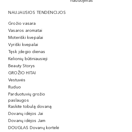
naudojimas
NAUJAUSIOS TENDENCIJOS
Grožio vasara
Vasaros aromatai
Moteriški kvepalai
Vyriški kvepalai
Tęsk įdegio dienas
Kelionių būtiniausieji
Beauty Storys
GROŽIO HITAI
Vestuvės
Ruduo
Parduotuvių grožio
paslaugos
Raskite tobulą dovaną
Dovanų idėjos Jai
Dovanų idėjos Jam
DOUGLAS Dovanų kortelė