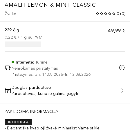
AMALFI LEMON & MINT CLASSIC
Žvakė
0
(
0
)
229.6 g
49,99 €
0,22 €
 / 
1
g
su PVM
Internete
:
Turime
Nemokamas pristatymas
Pristatymas: an, 11.08.2026–tr, 12.08.2026
Douglas parduotuvė
Parduotuvės, kuriose galima įsigyti
PRIDĖTI Į KREPŠELĮ
PAPILDOMA INFORMACIJA
TIK DOUGLAS
Elegantiška kvapioji žvakė minimalistiniame stikle