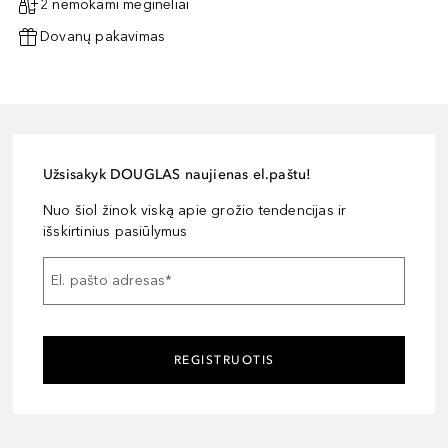
2 nemokami mėginėliai
Dovanų pakavimas
Užsisakyk DOUGLAS naujienas el.paštu!
Nuo šiol žinok viską apie grožio tendencijas ir
išskirtinius pasiūlymus
El. pašto adresas
*
REGISTRUOTIS