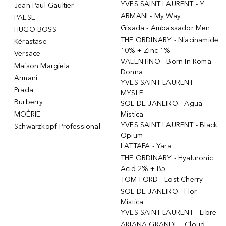
YVES SAINT LAURENT - Y
Jean Paul Gaultier
ARMANI - My Way
PAESE
Gisada - Ambassador Men
HUGO BOSS
THE ORDINARY - Niacinamide
Kérastase
10% + Zinc 1%
Versace
VALENTINO - Born In Roma
Maison Margiela
Donna
Armani
YVES SAINT LAURENT -
Prada
MYSLF
Burberry
SOL DE JANEIRO - Agua
MOÉRIE
Mistica
YVES SAINT LAURENT - Black
Schwarzkopf Professional
Opium
LATTAFA - Yara
THE ORDINARY - Hyaluronic
Acid 2% + B5
TOM FORD - Lost Cherry
SOL DE JANEIRO - Flor
Mistica
YVES SAINT LAURENT - Libre
ARIANA GRANDE - Cloud