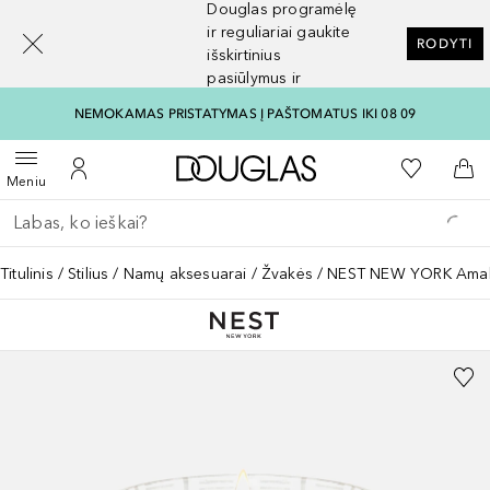
Douglas programėlę
[navigation.slideout.screenreader]
ir reguliariai gaukite
RODYTI
išskirtinius
pasiūlymus ir
nuolaidas
NEMOKAMAS PRISTATYMAS Į PAŠTOMATUS IKI 08 09
Į Douglas pagrindinį pu
Į mano nor
Atidaryti meniu
Į mano paskyrą
Į kr
Meniu
Grįžk atgal
Vykdykite paiešką
Titulinis
Stilius
Namų aksesuarai
Žvakės
NEST NEW YORK Amalfi