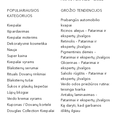
POPULIARIAUSIOS
GROŽIO TENDENCIJOS
KATEGORIJOS
Prabangūs automobilio
Kvepalai
kvapai
Ricinos aliejus – Patarimai ir
Išpardavimas
ekspertų įžvalgos
Kvepalai moterims
Retinolis – Patarimai ir
Dekoratyvinė kosmetika
ekspertų įžvalgos
Nauja
Pigmentinės dėmės –
Super kaina
Patarimai ir ekspertų įžvalgos
Kvepalai vyrams
Glicerinas – Patarimai ir
Blakstienų serumai
ekspertų įžvalgos
Salicilo rūgštis – Patarimai ir
Rituals Dovanų rinkiniai
ekspertų įžvalgos
Blakstienų tušai
Veido odos priežiūros rutina:
Šukos ir plaukų šepečiai
teisinga tvarka
Lūpų blizgiai
Antakių laminavimas –
Veido kremai vyrams
Patarimai ir ekspertų įžvalgos
Kuponas / Dovanų kortelė
Ką daryti, kad garbanos
Douglas Collection Kvepalai
išliktų ilgiau