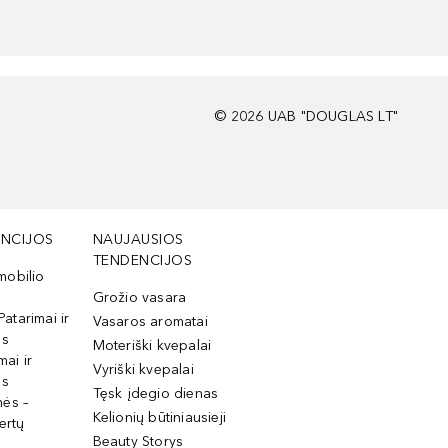
©
2026
UAB "DOUGLAS LT"
NCIJOS
NAUJAUSIOS
TENDENCIJOS
mobilio
Grožio vasara
Patarimai ir
Vasaros aromatai
os
Moteriški kvepalai
mai ir
Vyriški kvepalai
os
Tęsk įdegio dienas
mės –
Kelionių būtiniausieji
ertų
Beauty Storys