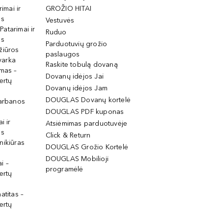
rimai ir
GROŽIO HITAI
os
Vestuvės
 Patarimai ir
Ruduo
os
Parduotuvių grožio
žiūros
paslaugos
tvarka
Raskite tobulą dovaną
imas –
Dovanų idėjos Jai
ertų
Dovanų idėjos Jam
DOUGLAS Dovanų kortelė
garbanos
DOUGLAS PDF kuponas
i ir
Atsiėmimas parduotuvėje
os
Click & Return
nikiūras
DOUGLAS Grožio Kortelė
DOUGLAS Mobilioji
i –
programėlė
ertų
atitas –
ertų