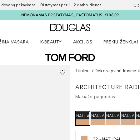
ovanų pakavimas Pristatymas per 1 - 2 darbo dienas
GR
NEMOKAMAS PRISTATYMAS Į PAŠTOMATUS IKI 08 09
Į Douglas pagrindinį pu
ŽINA VASARA
K-BEAUTY
AKCIJOS
PREKIŲ ŽENKLAI
meniu
aryti Amžina vasara meniu
Atidaryti AKCIJOS meniu
Atidaryti PREKIŲ 
Titulinis
Dekoratyvinė kosmeti
ARCHITECTURE RAD
Makiažo pagrindas
NAUJA
NAUJA
NAUJA
N
NAUJA
22 - NATURAL