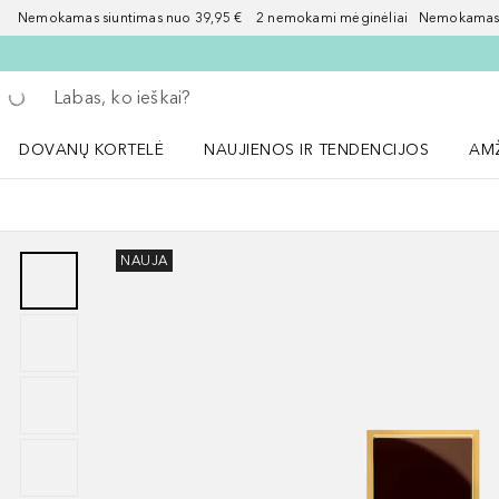
Nemokamas siuntimas nuo 39,95 € 2 nemokami mėginėliai Nemokamas d
Grįžk atgal
Vykdykite paiešką
DOVANŲ KORTELĖ
NAUJIENOS IR TENDENCIJOS
AM
Atidaryti NAUJIENOS IR TENDENCIJOS 
Atid
NAUJA