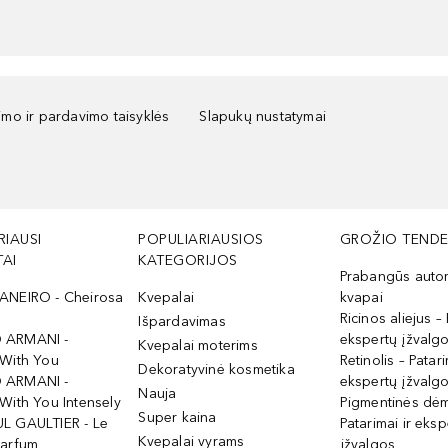
kimo ir pardavimo taisyklės
Slapukų nustatymai
RIAUSI
POPULIARIAUSIOS
GROŽIO TENDE
AI
KATEGORIJOS
Prabangūs auto
ANEIRO - Cheirosa
Kvepalai
kvapai
Ricinos aliejus – 
Išpardavimas
 ARMANI -
ekspertų įžvalg
Kvepalai moterims
 With You
Retinolis – Patari
Dekoratyvinė kosmetika
 ARMANI -
ekspertų įžvalg
Nauja
With You Intensely
Pigmentinės dė
Super kaina
L GAULTIER - Le
Patarimai ir eksp
Kvepalai vyrams
Parfum
įžvalgos