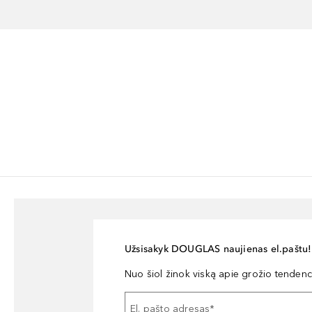
Užsisakyk DOUGLAS naujienas el.paštu!
Nuo šiol žinok viską apie grožio tendencij
El. pašto adresas
*