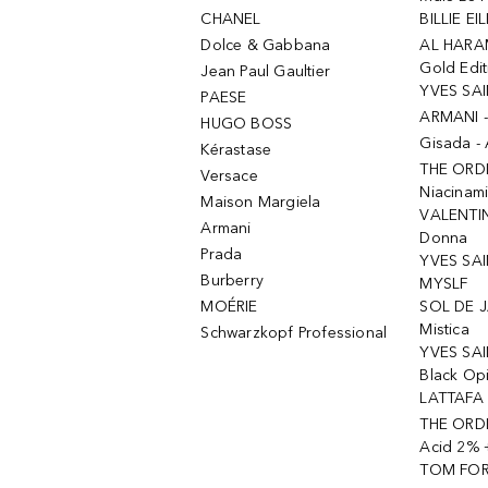
CHANEL
BILLIE EIL
Dolce & Gabbana
AL HARA
Gold Edit
Jean Paul Gaultier
YVES SAI
PAESE
ARMANI 
HUGO BOSS
Gisada -
Kérastase
THE ORD
Versace
Niacinam
Maison Margiela
VALENTIN
Armani
Donna
Prada
YVES SAI
Burberry
MYSLF
MOÉRIE
SOL DE J
Mistica
Schwarzkopf Professional
YVES SAI
Black Op
LATTAFA 
THE ORDI
Acid 2% 
TOM FORD