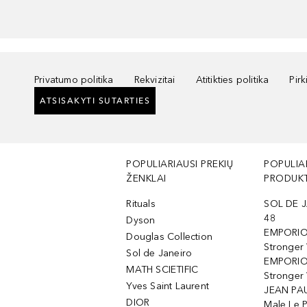
Privatumo politika
Rekvizitai
Atitikties politika
Pir
ATSISAKYTI SUTARTIES
POPULIARIAUSI PREKIŲ
POPULIA
ŽENKLAI
PRODUKT
Rituals
SOL DE J
48
Dyson
EMPORIO
Douglas Collection
Stronger
Sol de Janeiro
EMPORIO
MATH SCIETIFIC
Stronger 
Yves Saint Laurent
JEAN PAU
DIOR
Male Le 