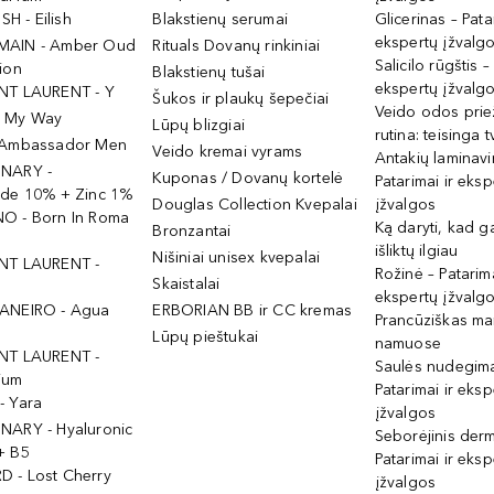
ISH - Eilish
Blakstienų serumai
Glicerinas – Pata
ekspertų įžvalg
MAIN - Amber Oud
Rituals Dovanų rinkiniai
Salicilo rūgštis –
ion
Blakstienų tušai
ekspertų įžvalg
NT LAURENT - Y
Šukos ir plaukų šepečiai
Veido odos prie
- My Way
Lūpų blizgiai
rutina: teisinga 
 Ambassador Men
Veido kremai vyrams
Antakių laminav
INARY -
Kuponas / Dovanų kortelė
Patarimai ir eksp
ide 10% + Zinc 1%
Douglas Collection Kvepalai
įžvalgos
O - Born In Roma
Ką daryti, kad 
Bronzantai
išliktų ilgiau
Nišiniai unisex kvepalai
NT LAURENT -
Rožinė – Patarima
Skaistalai
ekspertų įžvalg
ANEIRO - Agua
ERBORIAN BB ir CC kremas
Prancūziškas ma
Lūpų pieštukai
namuose
NT LAURENT -
Saulės nudegima
ium
Patarimai ir eksp
- Yara
įžvalgos
NARY - Hyaluronic
Seborėjinis derm
+ B5
Patarimai ir eksp
 - Lost Cherry
įžvalgos