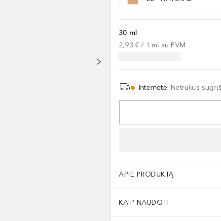
30 ml
2,93 €
 / 
1
ml
su PVM
Internete
:
Netrukus sugrį
[] DISTEARDIMONIUM HECTORITE [] POLYHYDROXYSTEARIC ACID [] 
APIE PRODUKTĄ
KAIP NAUDOTI