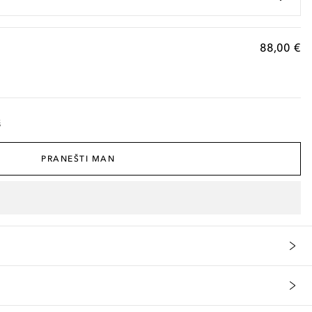
88,00 €
š
PRANEŠTI MAN
HYDROXYETHYL UREA [] GLYCERYL STEARATE [] OLEIC ACID [] STE