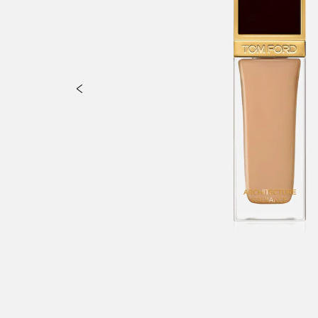
E/DIVINYLDIMETHICONE/SILSESQUIOXANE CROSSPOLYMER [] SILICA 