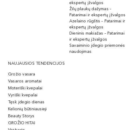
ekspertų įžvalgos
Žilų plaukų dažymas –
Patarimai ir ekspertų įžvalgos
Azelaino rūgštis – Patarimai ir
ekspertų įžvalgos
Dieninis makiažas – Patarimai
ir ekspertų įžvalgos
Savaiminio įdegio priemonės
naudojimas
NAUJAUSIOS TENDENCIJOS
Grožio vasara
Vasaros aromatai
Moteriški kvepalai
Vyriški kvepalai
Tęsk įdegio dienas
Kelionių būtiniausieji
Beauty Storys
GROŽIO HITAI
Vestuvės