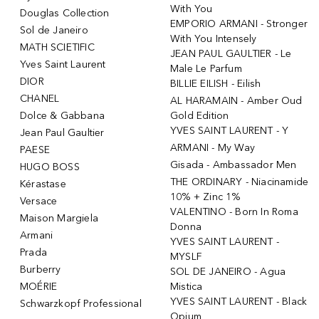
With You
Douglas Collection
EMPORIO ARMANI - Stronger
Sol de Janeiro
With You Intensely
MATH SCIETIFIC
JEAN PAUL GAULTIER - Le
Yves Saint Laurent
Male Le Parfum
DIOR
BILLIE EILISH - Eilish
CHANEL
AL HARAMAIN - Amber Oud
Dolce & Gabbana
Gold Edition
YVES SAINT LAURENT - Y
Jean Paul Gaultier
ARMANI - My Way
PAESE
Gisada - Ambassador Men
HUGO BOSS
THE ORDINARY - Niacinamide
Kérastase
10% + Zinc 1%
Versace
VALENTINO - Born In Roma
Maison Margiela
Donna
Armani
YVES SAINT LAURENT -
Prada
MYSLF
Burberry
SOL DE JANEIRO - Agua
MOÉRIE
Mistica
YVES SAINT LAURENT - Black
Schwarzkopf Professional
Opium