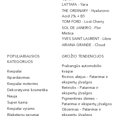
LATTAFA - Yara
THE ORDINARY - Hyaluronic
Acid 2% + B5
TOM FORD - Lost Cherry
SOL DE JANEIRO - Flor
Mistica
YVES SAINT LAURENT - Libre
ARIANA GRANDE - Cloud
POPULIARIAUSIOS
GROŽIO TENDENCIJOS
KATEGORIJOS
Prabangūs automobilio
Kvepalai
kvapai
Ricinos aliejus – Patarimai ir
Išpardavimas
ekspertų įžvalgos
Kvepalai moterims
Retinolis – Patarimai ir
Dekoratyvinė kosmetika
ekspertų įžvalgos
Nauja
Pigmentinės dėmės –
Super kaina
Patarimai ir ekspertų įžvalgos
Kvepalai vyrams
Glicerinas – Patarimai ir
Blakstienų serumai
ekspertų įžvalgos