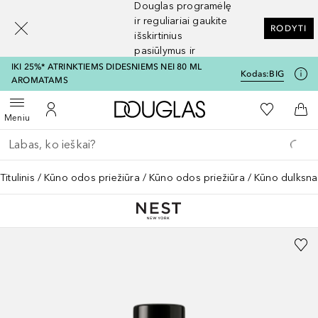
Douglas programėlę
[navigation.slideout.screenreader]
ir reguliariai gaukite
RODYTI
išskirtinius
pasiūlymus ir
nuolaidas
IKI 25%* ATRINKTIEMS DIDESNIEMS NEI 80 ML
Kodas:
BIG
AROMATAMS
Į Douglas pagrindinį pu
Į mano nor
Atidaryti meniu
Į mano paskyrą
Į kr
Meniu
Grįžk atgal
Vykdykite paiešką
Titulinis
Kūno odos priežiūra
Kūno odos priežiūra
Kūno dulksna