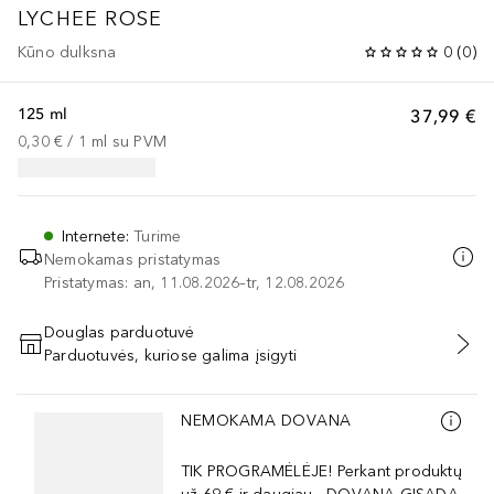
LYCHEE ROSE
Kūno dulksna
0
(
0
)
125 ml
37,99 €
0,30 €
 / 
1
ml
su PVM
Internete
:
Turime
Nemokamas pristatymas
Pristatymas: an, 11.08.2026–tr, 12.08.2026
Douglas parduotuvė
Parduotuvės, kuriose galima įsigyti
PRIDĖTI Į KREPŠELĮ
Praleisti slankiklį
NEMOKAMA DOVANA
TIK PROGRAMĖLĖJE! Perkant produktų