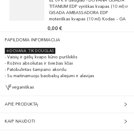
už 69 € ir daugiau - DOVANA GISADA
TITANIUM EDP vyriškas kvapas (10 ml) ir
GISADA AMBASSADORA EDP
moteriškas kvapas (10 ml). Kodas – GA
0,00 €
PAPILDOMA INFORMACIJA
DOVANA
TIK DOUGLAS
Vaisių ir gėlių kvapo kūno purškiklis
Rožinis absoliutas ir šviežias ličiai
Patobulintas šampano akordu
Su maitinamuoju baobabų aliejumi ir alavijas
veganiškas
APIE PRODUKTĄ
KAIP NAUDOTI