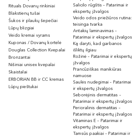
Salicilo rūgštis – Patarimai ir
Rituals Dovanų rinkiniai
ekspertų įžvalgos
Blakstienų tušai
Veido odos priežiūros rutina:
Šukos ir plaukų šepečiai
teisinga tvarka
Lūpų blizgiai
Antakių laminavimas –
Veido kremai vyrams
Patarimai ir ekspertų įžvalgos
Kuponas / Dovanų kortelė
Ką daryti, kad garbanos
Douglas Collection Kvepalai
išliktų ilgiau
Rožinė – Patarimai ir ekspertų
Bronzantai
įžvalgos
Nišiniai unisex kvepalai
Prancūziškas manikiūras
Skaistalai
namuose
ERBORIAN BB ir CC kremas
Saulės nudegimai – Patarimai
Lūpų pieštukai
ir ekspertų įžvalgos
Seborėjinis dermatitas –
Patarimai ir ekspertų įžvalgos
Perioralinis dermatitas –
Patarimai ir ekspertų įžvalgos
Vitaminas E – Patarimai ir
ekspertų įžvalgos
Tamsūs paakiai – Patarimai ir