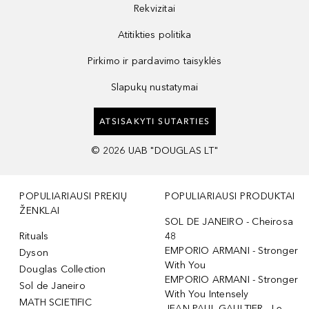
Rekvizitai
Atitikties politika
Pirkimo ir pardavimo taisyklės
Slapukų nustatymai
ATSISAKYTI SUTARTIES
©
2026
UAB "DOUGLAS LT"
POPULIARIAUSI PREKIŲ
POPULIARIAUSI PRODUKTAI
ŽENKLAI
SOL DE JANEIRO - Cheirosa
Rituals
48
EMPORIO ARMANI - Stronger
Dyson
With You
Douglas Collection
EMPORIO ARMANI - Stronger
Sol de Janeiro
With You Intensely
MATH SCIETIFIC
JEAN PAUL GAULTIER - Le