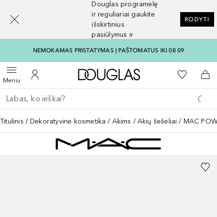
Douglas programėlę
[navigation.slideout.screenreader]
ir reguliariai gaukite
RODYTI
išskirtinius
pasiūlymus ir
nuolaidas
NEMOKAMAS PRISTATYMAS Į PAŠTOMATUS IKI 08 09
Į Douglas pagrindinį pu
Į mano nor
Atidaryti meniu
Į mano paskyrą
Į kr
Meniu
Grįžk atgal
Vykdykite paiešką
Titulinis
Dekoratyvinė kosmetika
Akims
Akių šešėliai
MAC POWD