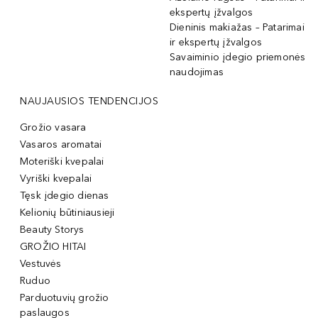
ekspertų įžvalgos
Dieninis makiažas – Patarimai
ir ekspertų įžvalgos
Savaiminio įdegio priemonės
naudojimas
NAUJAUSIOS TENDENCIJOS
Grožio vasara
Vasaros aromatai
Moteriški kvepalai
Vyriški kvepalai
Tęsk įdegio dienas
Kelionių būtiniausieji
Beauty Storys
GROŽIO HITAI
Vestuvės
Ruduo
Parduotuvių grožio
paslaugos