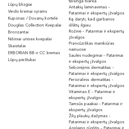
teisinga tvarka
Lūpų blizgiai
Antakių laminavimas –
Veido kremai vyrams
Patarimai ir ekspertų įžvalgos
Kuponas / Dovanų kortelė
Ką daryti, kad garbanos
Douglas Collection Kvepalai
išliktų ilgiau
Rožinė – Patarimai ir ekspertų
Bronzantai
įžvalgos
Nišiniai unisex kvepalai
Prancūziškas manikiūras
Skaistalai
namuose
ERBORIAN BB ir CC kremas
Saulės nudegimai – Patarimai
Lūpų pieštukai
ir ekspertų įžvalgos
Seborėjinis dermatitas –
Patarimai ir ekspertų įžvalgos
Perioralinis dermatitas –
Patarimai ir ekspertų įžvalgos
Vitaminas E – Patarimai ir
ekspertų įžvalgos
Tamsūs paakiai – Patarimai ir
ekspertų įžvalgos
Žilų plaukų dažymas –
Patarimai ir ekspertų įžvalgos
Azelaino rūgštis – Patarimai ir