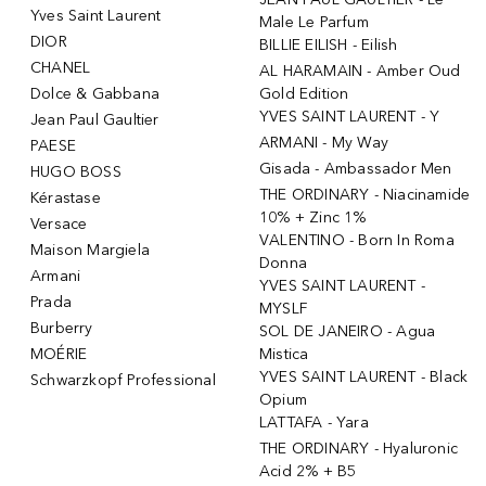
Yves Saint Laurent
Male Le Parfum
DIOR
BILLIE EILISH - Eilish
CHANEL
AL HARAMAIN - Amber Oud
Dolce & Gabbana
Gold Edition
YVES SAINT LAURENT - Y
Jean Paul Gaultier
ARMANI - My Way
PAESE
Gisada - Ambassador Men
HUGO BOSS
THE ORDINARY - Niacinamide
Kérastase
10% + Zinc 1%
Versace
VALENTINO - Born In Roma
Maison Margiela
Donna
Armani
YVES SAINT LAURENT -
Prada
MYSLF
Burberry
SOL DE JANEIRO - Agua
MOÉRIE
Mistica
YVES SAINT LAURENT - Black
Schwarzkopf Professional
Opium
LATTAFA - Yara
THE ORDINARY - Hyaluronic
Acid 2% + B5