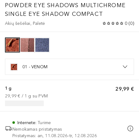
POWDER EYE SHADOWS
MULTICHROME
SINGLE EYE SHADOW COMPACT
Akių šešėliai, Paletė
0
(
0
)
01 - VENOM
1 g
29,99 €
29,99 €
 / 
1
g
su PVM
Internete
:
Turime
Nemokamas pristatymas
Pristatymas: an, 11.08.2026–tr, 12.08.2026