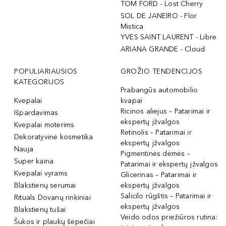
TOM FORD - Lost Cherry
SOL DE JANEIRO - Flor
Mistica
YVES SAINT LAURENT - Libre
ARIANA GRANDE - Cloud
POPULIARIAUSIOS
GROŽIO TENDENCIJOS
KATEGORIJOS
Prabangūs automobilio
Kvepalai
kvapai
Ricinos aliejus – Patarimai ir
Išpardavimas
ekspertų įžvalgos
Kvepalai moterims
Retinolis – Patarimai ir
Dekoratyvinė kosmetika
ekspertų įžvalgos
Nauja
Pigmentinės dėmės –
Super kaina
Patarimai ir ekspertų įžvalgos
Kvepalai vyrams
Glicerinas – Patarimai ir
Blakstienų serumai
ekspertų įžvalgos
Salicilo rūgštis – Patarimai ir
Rituals Dovanų rinkiniai
ekspertų įžvalgos
Blakstienų tušai
Veido odos priežiūros rutina:
Šukos ir plaukų šepečiai