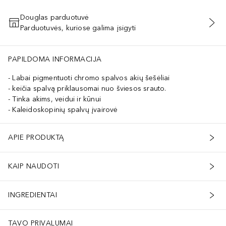
Douglas parduotuvė
Parduotuvės, kuriose galima įsigyti
PRIDĖTI Į KREPŠELĮ
PAPILDOMA INFORMACIJA
Labai pigmentuoti chromo spalvos akių šešėliai
keičia spalvą priklausomai nuo šviesos srauto.
Tinka akims, veidui ir kūnui
Kaleidoskopinių spalvų įvairovė
APIE PRODUKTĄ
KAIP NAUDOTI
INGREDIENTAI
TAVO PRIVALUMAI