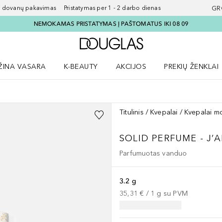
ovanų pakavimas Pristatymas per 1 - 2 darbo dienas
GR
NEMOKAMAS PRISTATYMAS Į PAŠTOMATUS IKI 08 09
Į Douglas pagrindinį pu
ŽINA VASARA
K-BEAUTY
AKCIJOS
PREKIŲ ŽENKLAI
meniu
aryti Amžina vasara meniu
Atidaryti AKCIJOS meniu
Atidaryti PREKIŲ 
Titulinis
Kvepalai
Kvepalai m
SOLID PERFUME - J’
Parfumuotas vanduo
3.2 g
35,31 €
 / 
1
g
su PVM