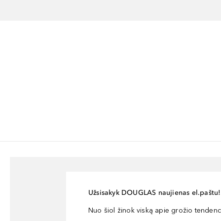
Užsisakyk DOUGLAS naujienas el.paštu!
Nuo šiol žinok viską apie grožio tendencij