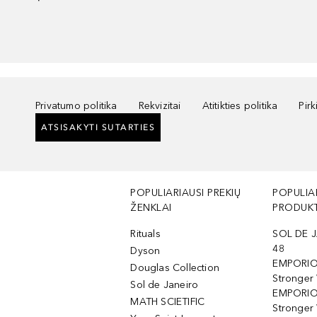
Privatumo politika
Rekvizitai
Atitikties politika
Pir
ATSISAKYTI SUTARTIES
POPULIARIAUSI PREKIŲ
POPULIA
ŽENKLAI
PRODUKT
Rituals
SOL DE J
48
Dyson
EMPORIO
Douglas Collection
Stronger
Sol de Janeiro
EMPORIO
MATH SCIETIFIC
Stronger 