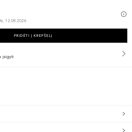
tr, 12.08.2026
PRIDĖTI Į KREPŠELĮ
 įsigyti