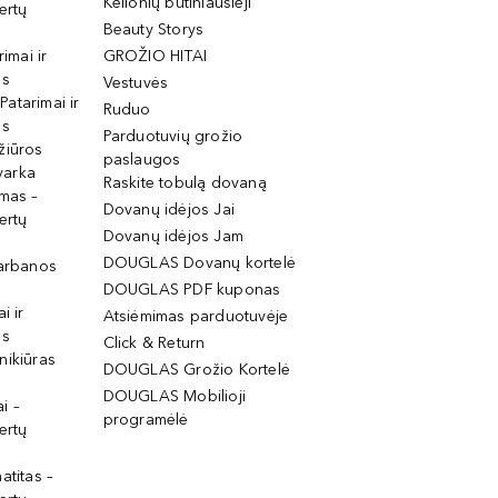
Kelionių būtiniausieji
ertų
Beauty Storys
rimai ir
GROŽIO HITAI
os
Vestuvės
 Patarimai ir
Ruduo
os
Parduotuvių grožio
žiūros
paslaugos
tvarka
Raskite tobulą dovaną
imas –
Dovanų idėjos Jai
ertų
Dovanų idėjos Jam
DOUGLAS Dovanų kortelė
garbanos
DOUGLAS PDF kuponas
i ir
Atsiėmimas parduotuvėje
os
Click & Return
nikiūras
DOUGLAS Grožio Kortelė
DOUGLAS Mobilioji
i –
programėlė
ertų
atitas –