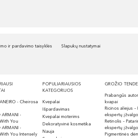
kimo ir pardavimo taisyklės
Slapukų nustatymai
RIAUSI
POPULIARIAUSIOS
GROŽIO TENDE
AI
KATEGORIJOS
Prabangūs auto
ANEIRO - Cheirosa
Kvepalai
kvapai
Ricinos aliejus – 
Išpardavimas
 ARMANI -
ekspertų įžvalg
Kvepalai moterims
 With You
Retinolis – Patari
Dekoratyvinė kosmetika
 ARMANI -
ekspertų įžvalg
Nauja
With You Intensely
Pigmentinės dė