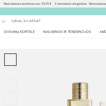
Nemokamas siuntimas nuo 39,95 € 2 nemokami mėginėliai Nemokamas d
Grįžk atgal
Vykdykite paiešką
DOVANŲ KORTELĖ
NAUJIENOS IR TENDENCIJOS
AM
Atidaryti NAUJIENOS IR TENDENCIJOS 
Atid