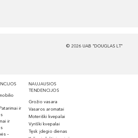
©
2026
UAB "DOUGLAS LT"
NCIJOS
NAUJAUSIOS
TENDENCIJOS
mobilio
Grožio vasara
Patarimai ir
Vasaros aromatai
os
Moteriški kvepalai
mai ir
Vyriški kvepalai
os
Tęsk įdegio dienas
mės –