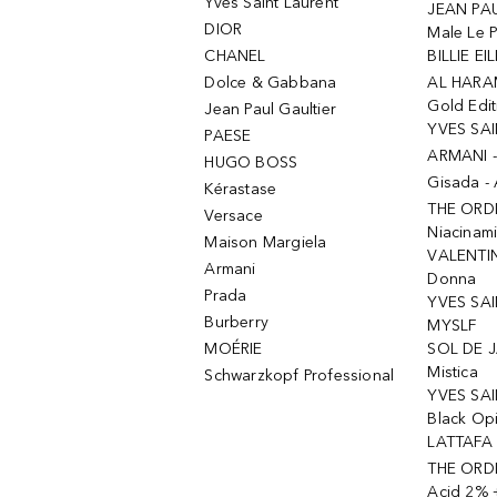
Yves Saint Laurent
JEAN PAU
DIOR
Male Le 
CHANEL
BILLIE EIL
Dolce & Gabbana
AL HARA
Gold Edit
Jean Paul Gaultier
YVES SAI
PAESE
ARMANI 
HUGO BOSS
Gisada -
Kérastase
THE ORD
Versace
Niacinam
Maison Margiela
VALENTIN
Armani
Donna
Prada
YVES SAI
Burberry
MYSLF
MOÉRIE
SOL DE J
Mistica
Schwarzkopf Professional
YVES SAI
Black Op
LATTAFA 
THE ORDI
Acid 2% 