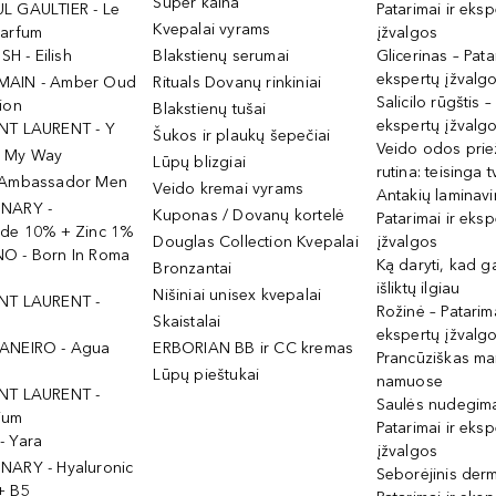
Super kaina
L GAULTIER - Le
Patarimai ir eksp
Kvepalai vyrams
Parfum
įžvalgos
ISH - Eilish
Blakstienų serumai
Glicerinas – Pata
ekspertų įžvalg
MAIN - Amber Oud
Rituals Dovanų rinkiniai
Salicilo rūgštis –
ion
Blakstienų tušai
ekspertų įžvalg
NT LAURENT - Y
Šukos ir plaukų šepečiai
Veido odos prie
- My Way
Lūpų blizgiai
rutina: teisinga 
 Ambassador Men
Veido kremai vyrams
Antakių laminav
INARY -
Kuponas / Dovanų kortelė
Patarimai ir eksp
ide 10% + Zinc 1%
Douglas Collection Kvepalai
įžvalgos
O - Born In Roma
Ką daryti, kad 
Bronzantai
išliktų ilgiau
Nišiniai unisex kvepalai
NT LAURENT -
Rožinė – Patarima
Skaistalai
ekspertų įžvalg
ANEIRO - Agua
ERBORIAN BB ir CC kremas
Prancūziškas ma
Lūpų pieštukai
namuose
NT LAURENT -
Saulės nudegima
ium
Patarimai ir eksp
- Yara
įžvalgos
NARY - Hyaluronic
Seborėjinis derm
+ B5