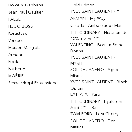
Dolce & Gabbana
Gold Edition
YVES SAINT LAURENT - Y
Jean Paul Gaultier
ARMANI - My Way
PAESE
Gisada - Ambassador Men
HUGO BOSS
THE ORDINARY - Niacinamide
Kérastase
10% + Zinc 1%
Versace
VALENTINO - Born In Roma
Maison Margiela
Donna
Armani
YVES SAINT LAURENT -
Prada
MYSLF
Burberry
SOL DE JANEIRO - Agua
MOÉRIE
Mistica
YVES SAINT LAURENT - Black
Schwarzkopf Professional
Opium
LATTAFA - Yara
THE ORDINARY - Hyaluronic
Acid 2% + B5
TOM FORD - Lost Cherry
SOL DE JANEIRO - Flor
Mistica