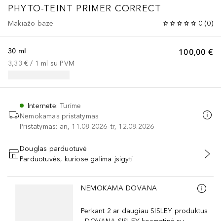
PHYTO-TEINT PRIMER CORRECT
Makiažo bazė
0
(
0
)
30 ml
100,00 €
3,33 €
 / 
1
ml
su PVM
Internete
:
Turime
Nemokamas pristatymas
Pristatymas: an, 11.08.2026–tr, 12.08.2026
Douglas parduotuvė
Parduotuvės, kuriose galima įsigyti
PRIDĖTI Į KREPŠELĮ
Praleisti slankiklį
NEMOKAMA DOVANA
Perkant 2 ar daugiau SISLEY produktus