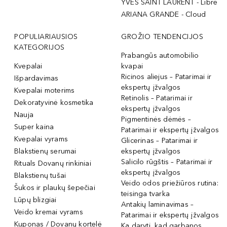
YVES SAINT LAURENT - Libre
ARIANA GRANDE - Cloud
POPULIARIAUSIOS
GROŽIO TENDENCIJOS
KATEGORIJOS
Prabangūs automobilio
Kvepalai
kvapai
Ricinos aliejus – Patarimai ir
Išpardavimas
ekspertų įžvalgos
Kvepalai moterims
Retinolis – Patarimai ir
Dekoratyvinė kosmetika
ekspertų įžvalgos
Nauja
Pigmentinės dėmės –
Super kaina
Patarimai ir ekspertų įžvalgos
Kvepalai vyrams
Glicerinas – Patarimai ir
Blakstienų serumai
ekspertų įžvalgos
Salicilo rūgštis – Patarimai ir
Rituals Dovanų rinkiniai
ekspertų įžvalgos
Blakstienų tušai
Veido odos priežiūros rutina:
Šukos ir plaukų šepečiai
teisinga tvarka
Lūpų blizgiai
Antakių laminavimas –
Veido kremai vyrams
Patarimai ir ekspertų įžvalgos
Kuponas / Dovanų kortelė
Ką daryti, kad garbanos