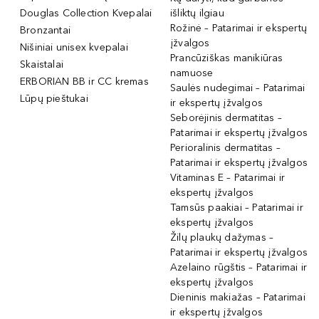
Douglas Collection Kvepalai
išliktų ilgiau
Rožinė – Patarimai ir ekspertų
Bronzantai
įžvalgos
Nišiniai unisex kvepalai
Prancūziškas manikiūras
Skaistalai
namuose
ERBORIAN BB ir CC kremas
Saulės nudegimai – Patarimai
Lūpų pieštukai
ir ekspertų įžvalgos
Seborėjinis dermatitas –
Patarimai ir ekspertų įžvalgos
Perioralinis dermatitas –
Patarimai ir ekspertų įžvalgos
Vitaminas E – Patarimai ir
ekspertų įžvalgos
Tamsūs paakiai – Patarimai ir
ekspertų įžvalgos
Žilų plaukų dažymas –
Patarimai ir ekspertų įžvalgos
Azelaino rūgštis – Patarimai ir
ekspertų įžvalgos
Dieninis makiažas – Patarimai
ir ekspertų įžvalgos