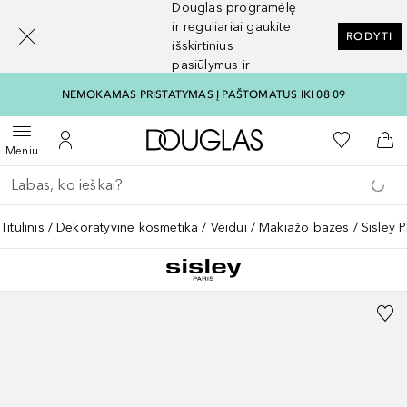
Douglas programėlę
[navigation.slideout.screenreader]
ir reguliariai gaukite
RODYTI
išskirtinius
pasiūlymus ir
nuolaidas
NEMOKAMAS PRISTATYMAS Į PAŠTOMATUS IKI 08 09
Į Douglas pagrindinį pu
Į mano nor
Atidaryti meniu
Į mano paskyrą
Į kr
Meniu
Grįžk atgal
Vykdykite paiešką
Titulinis
Dekoratyvinė kosmetika
Veidui
Makiažo bazės
Sisley 