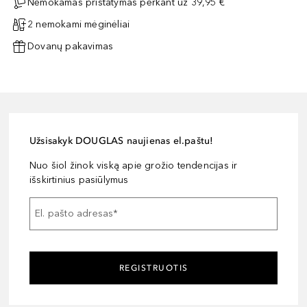
Nemokamas pristatymas perkant už 39,95 €
2 nemokami mėginėliai
Dovanų pakavimas
Užsisakyk DOUGLAS naujienas el.paštu!
Nuo šiol žinok viską apie grožio tendencijas ir
išskirtinius pasiūlymus
El. pašto adresas
*
REGISTRUOTIS