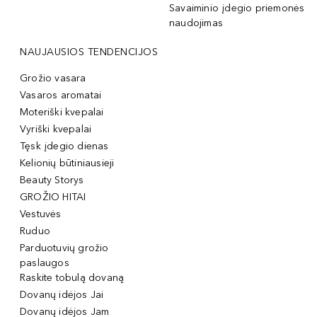
Savaiminio įdegio priemonės
naudojimas
NAUJAUSIOS TENDENCIJOS
Grožio vasara
Vasaros aromatai
Moteriški kvepalai
Vyriški kvepalai
Tęsk įdegio dienas
Kelionių būtiniausieji
Beauty Storys
GROŽIO HITAI
Vestuvės
Ruduo
Parduotuvių grožio
paslaugos
Raskite tobulą dovaną
Dovanų idėjos Jai
Dovanų idėjos Jam