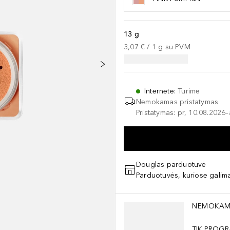
13 g
3,07 €
 / 
1
g
su PVM
Internete
:
Turime
Nemokamas pristatymas
Pristatymas: pr, 10.08.2026
Douglas parduotuvė
Parduotuvės, kuriose galima
Praleisti slankiklį
NEMOKAM
TIK PROGR