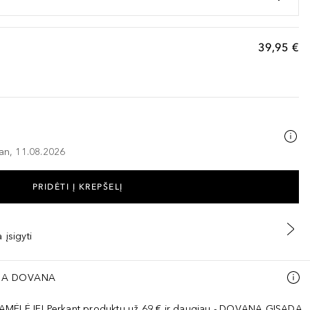
39,95 €
–an, 11.08.2026
PRIDĖTI Į KREPŠELĮ
 įsigyti
A DOVANA
AMĖLĖJE! Perkant produktų už 69 € ir daugiau - DOVANA GISADA