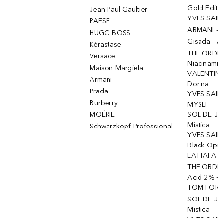
Gold Edit
Jean Paul Gaultier
YVES SAI
PAESE
ARMANI 
HUGO BOSS
Gisada -
Kérastase
THE ORD
Versace
Niacinam
Maison Margiela
VALENTIN
Armani
Donna
Prada
YVES SAI
Burberry
MYSLF
MOÉRIE
SOL DE J
Mistica
Schwarzkopf Professional
YVES SAI
Black Op
LATTAFA 
THE ORDI
Acid 2% 
TOM FORD
SOL DE J
Mistica