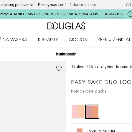
ovanų pakavimas Pristatymas per 1 - 2 darbo dienas
GR
I 25%* ATRINKTIEMS DIDESNIEMS NEI 80 ML AROMATAMS
Kodas:
BIG
Į Douglas pagrindinį pu
ŽINA VASARA
K-BEAUTY
AKCIJOS
PREKIŲ ŽENKLAI
meniu
aryti Amžina vasara meniu
Atidaryti AKCIJOS meniu
Atidaryti PREKIŲ 
Titulinis
Dekoratyvinė kosmeti
EASY BAKE DUO LO
Kompaktinė pudra
PINK PUMPKIN