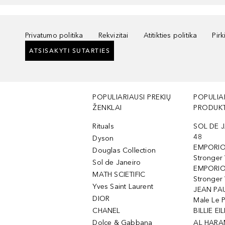
Privatumo politika
Rekvizitai
Atitikties politika
Pir
ATSISAKYTI SUTARTIES
POPULIARIAUSI PREKIŲ
POPULIA
ŽENKLAI
PRODUKT
Rituals
SOL DE J
48
Dyson
EMPORIO
Douglas Collection
Stronger
Sol de Janeiro
EMPORIO
MATH SCIETIFIC
Stronger 
Yves Saint Laurent
JEAN PAU
DIOR
Male Le 
CHANEL
BILLIE EIL
Dolce & Gabbana
AL HARA