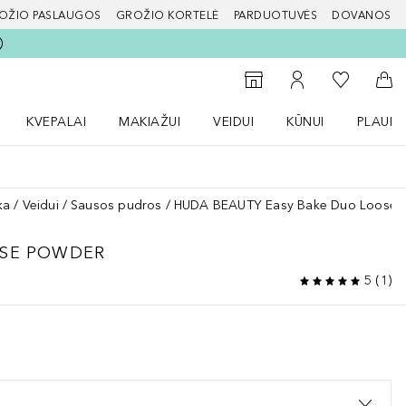
OŽIO PASLAUGOS
GROŽIO KORTELĖ
PARDUOTUVĖS
DOVANOS
slapį
Į mano nor
Į parduotuvių paiešką
Į mano paskyrą
Į kr
KVEPALAI
MAKIAŽUI
VEIDUI
KŪNUI
PLAUK
ŽENKLAI meniu
Atidaryti Kvepalai meniu
Atidaryti MAKIAŽUI meniu
Atidaryti VEIDUI meniu
Atidaryti KŪNUI men
Atidaryt
ka
Veidui
Sausos pudros
HUDA BEAUTY Easy Bake Duo Loose 
OSE POWDER
5
(
1
)