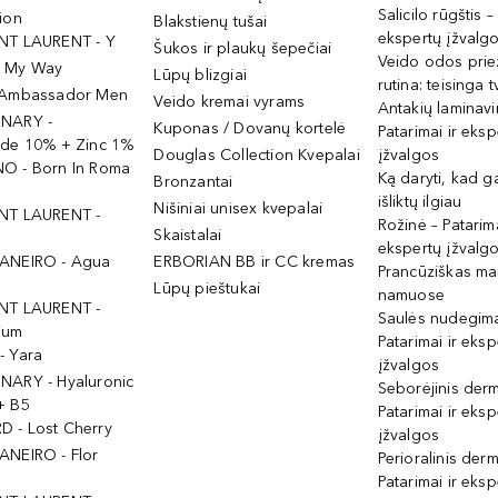
Salicilo rūgštis –
ion
Blakstienų tušai
ekspertų įžvalg
NT LAURENT - Y
Šukos ir plaukų šepečiai
Veido odos prie
- My Way
Lūpų blizgiai
rutina: teisinga 
 Ambassador Men
Veido kremai vyrams
Antakių laminav
INARY -
Kuponas / Dovanų kortelė
Patarimai ir eksp
ide 10% + Zinc 1%
Douglas Collection Kvepalai
įžvalgos
O - Born In Roma
Ką daryti, kad 
Bronzantai
išliktų ilgiau
Nišiniai unisex kvepalai
NT LAURENT -
Rožinė – Patarima
Skaistalai
ekspertų įžvalg
ANEIRO - Agua
ERBORIAN BB ir CC kremas
Prancūziškas ma
Lūpų pieštukai
namuose
NT LAURENT -
Saulės nudegima
ium
Patarimai ir eksp
- Yara
įžvalgos
NARY - Hyaluronic
Seborėjinis derm
+ B5
Patarimai ir eksp
 - Lost Cherry
įžvalgos
ANEIRO - Flor
Perioralinis derm
Patarimai ir eksp