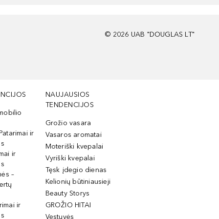
©
2026
UAB "DOUGLAS LT"
NCIJOS
NAUJAUSIOS
TENDENCIJOS
mobilio
Grožio vasara
Patarimai ir
Vasaros aromatai
os
Moteriški kvepalai
mai ir
Vyriški kvepalai
os
Tęsk įdegio dienas
mės –
Kelionių būtiniausieji
ertų
Beauty Storys
rimai ir
GROŽIO HITAI
os
Vestuvės