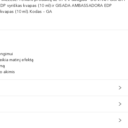
EDP vyriškas kvapas (10 ml) ir GISADA AMBASSADORA EDP
 kvapas (10 ml). Kodas – GA
engimui
eikia matinį efektą
umą
po akimis