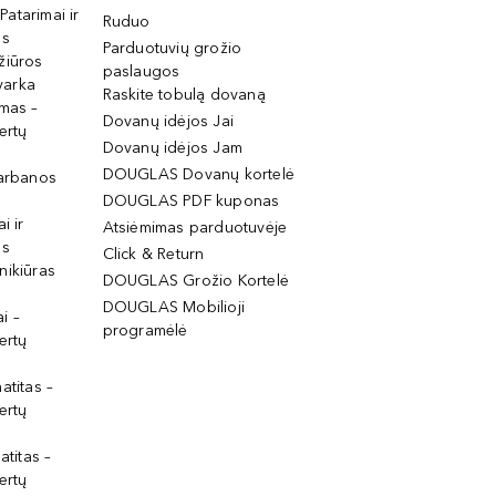
 Patarimai ir
Ruduo
os
Parduotuvių grožio
žiūros
paslaugos
tvarka
Raskite tobulą dovaną
imas –
Dovanų idėjos Jai
ertų
Dovanų idėjos Jam
DOUGLAS Dovanų kortelė
garbanos
DOUGLAS PDF kuponas
i ir
Atsiėmimas parduotuvėje
os
Click & Return
nikiūras
DOUGLAS Grožio Kortelė
DOUGLAS Mobilioji
i –
programėlė
ertų
atitas –
ertų
atitas –
ertų