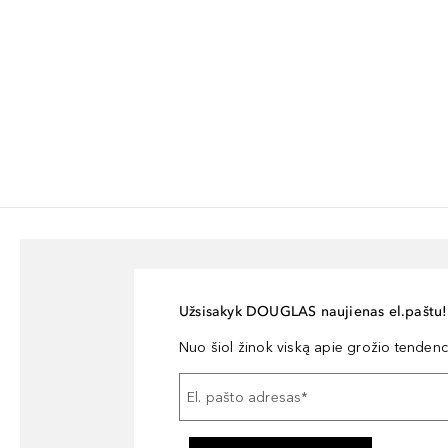
Užsisakyk DOUGLAS naujienas el.paštu!
Nuo šiol žinok viską apie grožio tendencij
El. pašto adresas
*