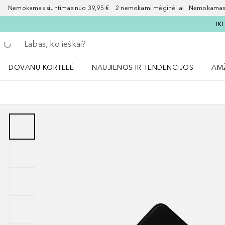
Nemokamas siuntimas nuo 39,95 € 2 nemokami mėginėliai Nemokamas d
IK
Grįžk atgal
Vykdykite paiešką
DOVANŲ KORTELĖ
NAUJIENOS IR TENDENCIJOS
AM
Atidaryti NAUJIENOS IR TENDENCIJOS 
Atid