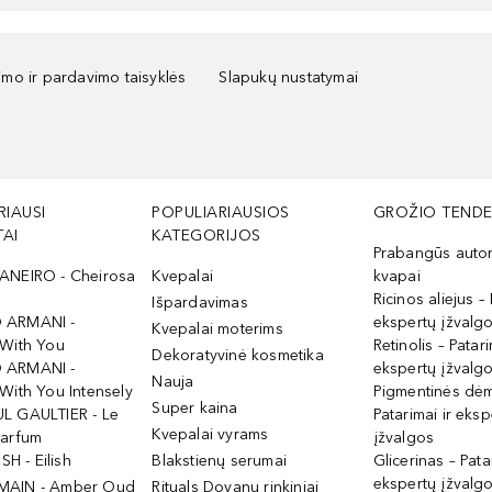
kimo ir pardavimo taisyklės
Slapukų nustatymai
RIAUSI
POPULIARIAUSIOS
GROŽIO TENDE
AI
KATEGORIJOS
Prabangūs auto
ANEIRO - Cheirosa
Kvepalai
kvapai
Ricinos aliejus – 
Išpardavimas
 ARMANI -
ekspertų įžvalg
Kvepalai moterims
 With You
Retinolis – Patari
Dekoratyvinė kosmetika
 ARMANI -
ekspertų įžvalg
Nauja
With You Intensely
Pigmentinės dė
Super kaina
L GAULTIER - Le
Patarimai ir eksp
Kvepalai vyrams
Parfum
įžvalgos
ISH - Eilish
Blakstienų serumai
Glicerinas – Pata
ekspertų įžvalg
MAIN - Amber Oud
Rituals Dovanų rinkiniai