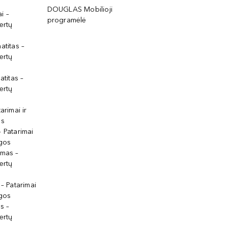
DOUGLAS Mobilioji
i –
programėlė
ertų
atitas –
ertų
atitas –
ertų
arimai ir
os
 Patarimai
lgos
ymas –
ertų
 – Patarimai
lgos
s –
ertų