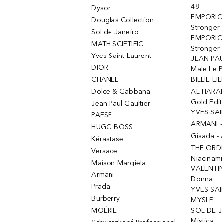
48
Dyson
EMPORIO
Douglas Collection
Stronger
Sol de Janeiro
EMPORIO
MATH SCIETIFIC
Stronger 
Yves Saint Laurent
JEAN PAU
DIOR
Male Le 
CHANEL
BILLIE EIL
Dolce & Gabbana
AL HARA
Gold Edit
Jean Paul Gaultier
YVES SAI
PAESE
ARMANI 
HUGO BOSS
Gisada -
Kérastase
THE ORD
Versace
Niacinam
Maison Margiela
VALENTIN
Armani
Donna
Prada
YVES SAI
Burberry
MYSLF
MOÉRIE
SOL DE J
Mistica