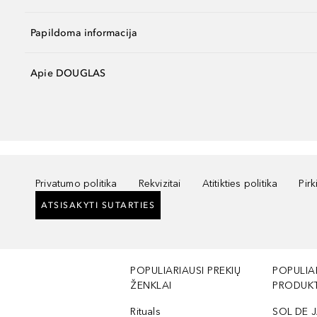
Papildoma informacija
Apie DOUGLAS
Privatumo politika
Rekvizitai
Atitikties politika
Pir
ATSISAKYTI SUTARTIES
POPULIARIAUSI PREKIŲ
POPULIA
ŽENKLAI
PRODUKT
Rituals
SOL DE J