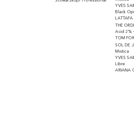
Schwarzkopf Professional
YVES SAI
Black Op
LATTAFA 
THE ORDI
Acid 2% 
TOM FORD
SOL DE J
Mistica
YVES SAI
Libre
ARIANA 