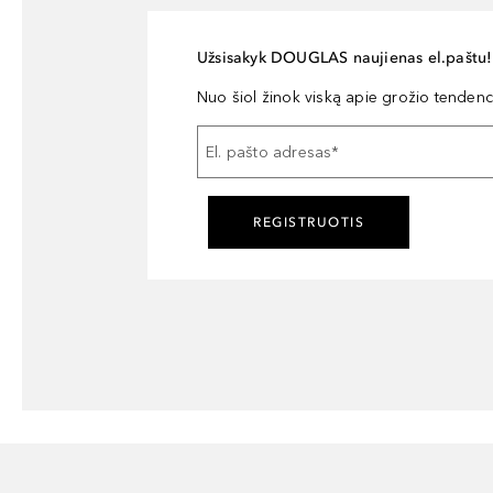
Užsisakyk DOUGLAS naujienas el.paštu!
Nuo šiol žinok viską apie grožio tendencij
El. pašto adresas
*
REGISTRUOTIS