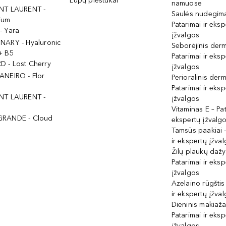
Lūpų pieštukai
namuose
NT LAURENT -
Saulės nudegima
ium
Patarimai ir eksp
- Yara
įžvalgos
NARY - Hyaluronic
Seborėjinis derm
+ B5
Patarimai ir eksp
 - Lost Cherry
įžvalgos
ANEIRO - Flor
Perioralinis derm
Patarimai ir eksp
NT LAURENT -
įžvalgos
Vitaminas E – Pat
GRANDE - Cloud
ekspertų įžvalg
Tamsūs paakiai –
ir ekspertų įžva
Žilų plaukų daž
Patarimai ir eksp
įžvalgos
Azelaino rūgštis
ir ekspertų įžva
Dieninis makiaža
Patarimai ir eksp
įžvalgos