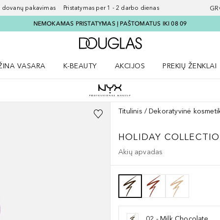
ovanų pakavimas Pristatymas per 1 - 2 darbo dienas
GR
NEMOKAMAS PRISTATYMAS Į PAŠTOMATUS IKI 08 09
Į Douglas pagrindinį pu
ŽINA VASARA
K-BEAUTY
AKCIJOS
PREKIŲ ŽENKLAI
meniu
aryti Amžina vasara meniu
Atidaryti AKCIJOS meniu
Atidaryti PREKIŲ 
Titulinis
Dekoratyvinė kosmeti
HOLIDAY COLLECTI
Akių apvadas
02 - Milk Chocolate