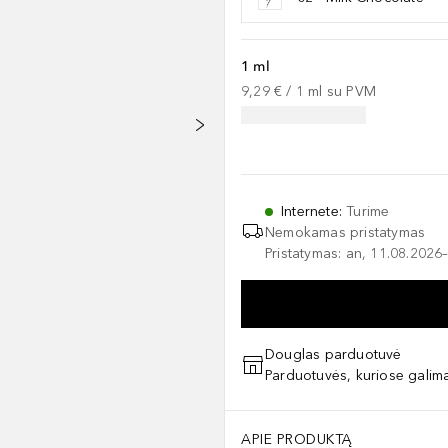
1 ml
9,29 €
 / 
1
ml
su PVM
Internete
:
Turime
Nemokamas pristatymas
Pristatymas: an, 11.08.2026–
Douglas parduotuvė
Parduotuvės, kuriose galima
APIE PRODUKTĄ