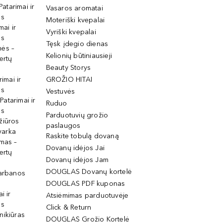
Patarimai ir
Vasaros aromatai
os
Moteriški kvepalai
mai ir
Vyriški kvepalai
os
Tęsk įdegio dienas
mės –
Kelionių būtiniausieji
ertų
Beauty Storys
rimai ir
GROŽIO HITAI
os
Vestuvės
 Patarimai ir
Ruduo
os
Parduotuvių grožio
žiūros
paslaugos
tvarka
Raskite tobulą dovaną
imas –
Dovanų idėjos Jai
ertų
Dovanų idėjos Jam
DOUGLAS Dovanų kortelė
garbanos
DOUGLAS PDF kuponas
i ir
Atsiėmimas parduotuvėje
os
Click & Return
nikiūras
DOUGLAS Grožio Kortelė