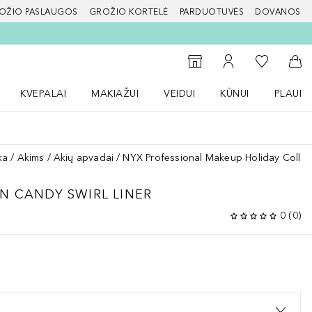
OŽIO PASLAUGOS
GROŽIO KORTELĖ
PARDUOTUVĖS
DOVANOS
slapį
Į mano nor
Į parduotuvių paiešką
Į mano paskyrą
Į kr
KVEPALAI
MAKIAŽUI
VEIDUI
KŪNUI
PLAUK
ŽENKLAI meniu
Atidaryti Kvepalai meniu
Atidaryti MAKIAŽUI meniu
Atidaryti VEIDUI meniu
Atidaryti KŪNUI men
Atidaryt
ka
Akims
Akių apvadai
NYX Professional Makeup Holiday Collect
ON
CANDY SWIRL LINER
0
(
0
)