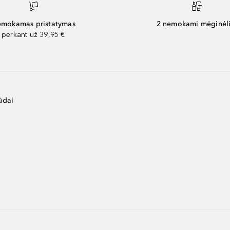
mokamas pristatymas
2 nemokami mėginėli
perkant už 39,95 €
ūdai