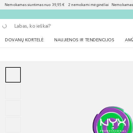
Nemokamas siuntimas nuo 39,95 € 2 nemokami mėginėliai Nemokamas d
Grįžk atgal
Vykdykite paiešką
DOVANŲ KORTELĖ
NAUJIENOS IR TENDENCIJOS
AM
Atidaryti NAUJIENOS IR TENDENCIJOS 
Atid