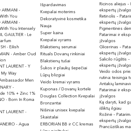
Ricinos aliejus – 
Išpardavimas
 ARMANI -
ekspertų įžvalg
Kvepalai moterims
 With You
Retinolis – Patari
Dekoratyvinė kosmetika
 ARMANI -
ekspertų įžvalg
Nauja
With You Intensely
Pigmentinės dė
Super kaina
L GAULTIER - Le
Patarimai ir eksp
Kvepalai vyrams
Parfum
įžvalgos
ISH - Eilish
Blakstienų serumai
Glicerinas – Pata
ekspertų įžvalg
MAIN - Amber Oud
Rituals Dovanų rinkiniai
Salicilo rūgštis –
ion
Blakstienų tušai
ekspertų įžvalg
NT LAURENT - Y
Šukos ir plaukų šepečiai
Veido odos prie
- My Way
Lūpų blizgiai
rutina: teisinga 
 Ambassador Men
Veido kremai vyrams
Antakių laminav
INARY -
Kuponas / Dovanų kortelė
Patarimai ir eksp
ide 10% + Zinc 1%
Douglas Collection Kvepalai
įžvalgos
O - Born In Roma
Ką daryti, kad 
Bronzantai
išliktų ilgiau
Nišiniai unisex kvepalai
NT LAURENT -
Rožinė – Patarima
Skaistalai
ekspertų įžvalg
ANEIRO - Agua
ERBORIAN BB ir CC kremas
Prancūziškas ma