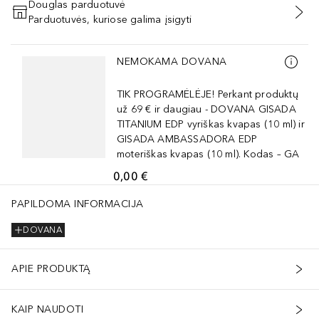
Douglas parduotuvė
Parduotuvės, kuriose galima įsigyti
PRIDĖTI Į KREPŠELĮ
Praleisti slankiklį
NEMOKAMA DOVANA
TIK PROGRAMĖLĖJE! Perkant produktų
už 69 € ir daugiau - DOVANA GISADA
TITANIUM EDP vyriškas kvapas (10 ml) ir
GISADA AMBASSADORA EDP
moteriškas kvapas (10 ml). Kodas – GA
0,00 €
PAPILDOMA INFORMACIJA
DOVANA
APIE PRODUKTĄ
KAIP NAUDOTI