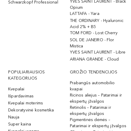
YVES SAINT LAURENT - Black
Schwarzkopf Professional
Opium
LATTAFA - Yara
THE ORDINARY - Hyaluronic
Acid 2% + B5
TOM FORD - Lost Cherry
SOL DE JANEIRO - Flor
Mistica
YVES SAINT LAURENT - Libre
ARIANA GRANDE - Cloud
POPULIARIAUSIOS
GROŽIO TENDENCIJOS
KATEGORIJOS
Prabangūs automobilio
Kvepalai
kvapai
Ricinos aliejus – Patarimai ir
Išpardavimas
ekspertų įžvalgos
Kvepalai moterims
Retinolis – Patarimai ir
Dekoratyvinė kosmetika
ekspertų įžvalgos
Nauja
Pigmentinės dėmės –
Super kaina
Patarimai ir ekspertų įžvalgos