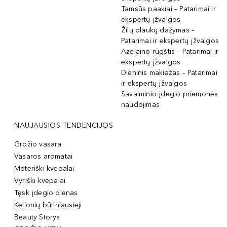
Tamsūs paakiai – Patarimai ir
ekspertų įžvalgos
Žilų plaukų dažymas –
Patarimai ir ekspertų įžvalgos
Azelaino rūgštis – Patarimai ir
ekspertų įžvalgos
Dieninis makiažas – Patarimai
ir ekspertų įžvalgos
Savaiminio įdegio priemonės
naudojimas
NAUJAUSIOS TENDENCIJOS
Grožio vasara
Vasaros aromatai
Moteriški kvepalai
Vyriški kvepalai
Tęsk įdegio dienas
Kelionių būtiniausieji
Beauty Storys