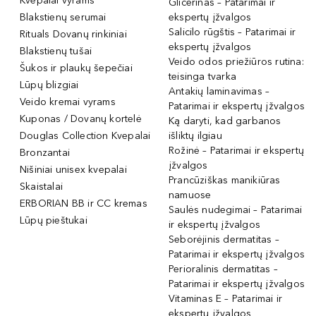
Kvepalai vyrams
Glicerinas – Patarimai ir
Blakstienų serumai
ekspertų įžvalgos
Salicilo rūgštis – Patarimai ir
Rituals Dovanų rinkiniai
ekspertų įžvalgos
Blakstienų tušai
Veido odos priežiūros rutina:
Šukos ir plaukų šepečiai
teisinga tvarka
Lūpų blizgiai
Antakių laminavimas –
Veido kremai vyrams
Patarimai ir ekspertų įžvalgos
Kuponas / Dovanų kortelė
Ką daryti, kad garbanos
Douglas Collection Kvepalai
išliktų ilgiau
Rožinė – Patarimai ir ekspertų
Bronzantai
įžvalgos
Nišiniai unisex kvepalai
Prancūziškas manikiūras
Skaistalai
namuose
ERBORIAN BB ir CC kremas
Saulės nudegimai – Patarimai
Lūpų pieštukai
ir ekspertų įžvalgos
Seborėjinis dermatitas –
Patarimai ir ekspertų įžvalgos
Perioralinis dermatitas –
Patarimai ir ekspertų įžvalgos
Vitaminas E – Patarimai ir
ekspertų įžvalgos