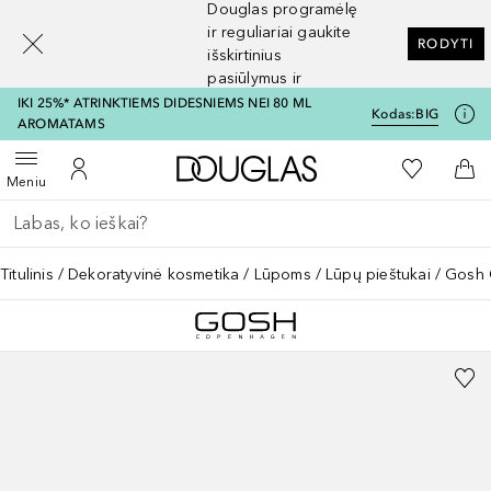
Douglas programėlę
[navigation.slideout.screenreader]
ir reguliariai gaukite
RODYTI
išskirtinius
pasiūlymus ir
nuolaidas
IKI 25%* ATRINKTIEMS DIDESNIEMS NEI 80 ML
Kodas:
BIG
AROMATAMS
Į Douglas pagrindinį pu
Į mano nor
Atidaryti meniu
Į mano paskyrą
Į kr
Meniu
Grįžk atgal
Vykdykite paiešką
Titulinis
Dekoratyvinė kosmetika
Lūpoms
Lūpų pieštukai
Gosh 