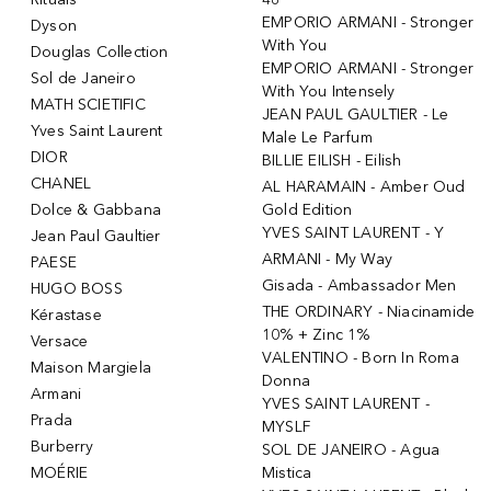
EMPORIO ARMANI - Stronger
Dyson
With You
Douglas Collection
EMPORIO ARMANI - Stronger
Sol de Janeiro
With You Intensely
MATH SCIETIFIC
JEAN PAUL GAULTIER - Le
Yves Saint Laurent
Male Le Parfum
DIOR
BILLIE EILISH - Eilish
CHANEL
AL HARAMAIN - Amber Oud
Dolce & Gabbana
Gold Edition
YVES SAINT LAURENT - Y
Jean Paul Gaultier
ARMANI - My Way
PAESE
Gisada - Ambassador Men
HUGO BOSS
THE ORDINARY - Niacinamide
Kérastase
10% + Zinc 1%
Versace
VALENTINO - Born In Roma
Maison Margiela
Donna
Armani
YVES SAINT LAURENT -
Prada
MYSLF
Burberry
SOL DE JANEIRO - Agua
MOÉRIE
Mistica